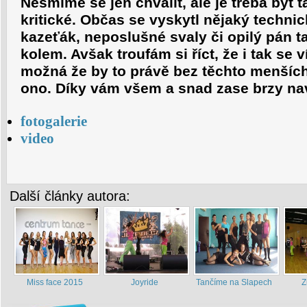
Nesmíme se jen chválit, ale je třeba být 
kritické. Občas se vyskytl nějaký technic
kazeťák, neposlušné svaly či opilý pán t
kolem. Avšak troufám si říct, že i tak se 
možná že by to právě bez těchto menšíc
ono. Díky vám všem a snad zase brzy n
fotogalerie
video
Další články autora:
Miss face 2015
Joyride
Tančíme na Slapech
Z