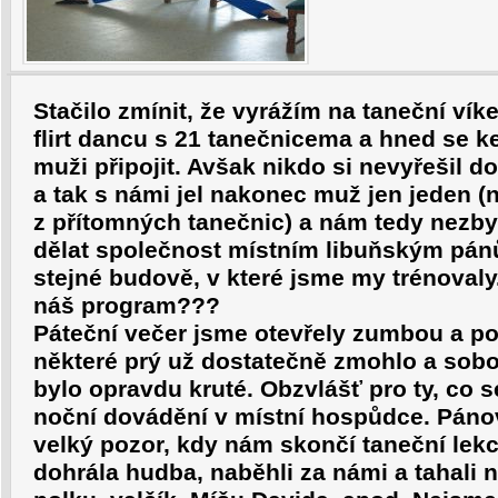
Stačilo zmínit, že vyrážím na taneční ví
flirt dancu s 21 tanečnicema a hned se k
muži připojit. Avšak nikdo si nevyřešil d
a tak s námi jel nakonec muž jen jeden 
z přítomných tanečnic) a nám tedy nezbyl
dělat společnost místním libuňským pánům
stejné budově, v které jsme my trénovaly
náš program???
Páteční večer jsme otevřely zumbou a po
některé prý už dostatečně zmohlo a sobo
bylo opravdu kruté. Obzvlášť pro ty, co se
noční dovádění v místní hospůdce. Pánov
velký pozor, kdy nám skončí taneční lekc
dohrála hudba, naběhli za námi a tahali n