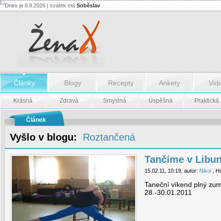
Dnes je 8.8.2026 | svátek má
Soběslav
Tančíme
v
Libuni
-
Tančíme
v
Libuni
Články
Blogy
Recepty
Ankety
Vid
Krásná
Zdravá
Smyslná
Úspěšná
Praktická
Článek
Vyšlo v blogu:
Roztančená
Tančíme v Libun
15.02.11, 10:19, autor:
Nikol
, H
Taneční víkend plný zumby
28.-30.01.2011