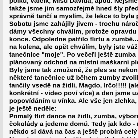
polku, valčík, Míšu Davida, apod. Nejsm
takže jsme jim samozřejmě hned šly před
správně tančí a myslím, že lekce to byla
Sobotu jsme zahájily jivem - trochu náro
dámy všechny chválím, protože opravdu 
konce. Odpoledne patřilo flirtu a zumbě...
na kolena, ale opět chválím, byly jste vá
tanečnice "moje". Po večeři ještě zumba
plánovaný odchod na místní maškarní ples,
Byly jsme tak zmožené, že ples se nekon
některé tanečnice už během zumby zvoli
tančily vsedě na židli, Magdo, Irčo!!!!! (
konkrétní - video poví více) a den jsme 
popovídáním u vínka. Ale vše jen zlehka,
je ještě neděle:
Pomalý flirt dance na židli, zumba, výbo
čokolády a jedeme domů. Tedy jak kdo -
někdo si dává na čas a ještě probírá cel