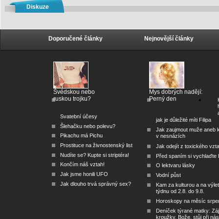
Diskuze
Doporučené články
Nejnovější články
Švédskou nebo
Mys dobrých nadějí:
ruskou trojku?
Perný den
Svatební účesy
jak je důležité míti Filipa
Šlehačku nebo polevu?
Jak zaujmout muže aneb 
Pikachu má Pichu
v nesnázích
Prostituce na živnostenský list
Jak odejít z toxického vzt
Nudíte se? Kupte si striptéra!
Před spaním si vychlaďte l
Končím náš vztah!
O lektvaru lásky
Jak jsme honili UFO
Vodní půst
Jak dlouho trvá správný sex?
Kam za kulturou a na výlet
týdnu od 2.8. do 9.8.
Horoskopy na měsíc srpe
Deníček týrané matky: Zá
kroužky, Bože, stůj při nás