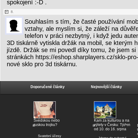
spokojení :-D .
8.
Souhlasím s tím, že časté používání mobi
vztahy, ale myslím si, že záleží na důvěř
telefon v práci nezbytný, i když jedu aut
3D tiskárně vytiskla držák na mobil, se kterým h
jízdě. Držák se mi povedl díky tomu, že jsem si
stránkách https://eshop.sharplayers.cz/sklo-pro-
nové sklo pro 3d tiskárnu.
Doporučené články
Nejnovější články
Švédskou nebo
Kam za kulturou a na
ruskou trojku?
výlety v Česku: Týden
od 10. do 16. srpna
Svatební účesy