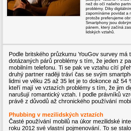
než do očí našeho partn
problémy. Díky digitální
zapomínáme povídat a n
protože preferujeme obra
Smartphony jsou dobrým 
pánem, který začíná za
lidských vztahů.
Podle britského průzkumu YouGov survey má t
dotázaných párů problémy s tím, že jeden z pa
mobilním telefonu. Ti se pak ve vztahu cítí přeh
druhý partner raději tráví čas se svým smartp
lidmi ve věku 25 až 35 let je to dokonce až 5
kteří mají ve vztazích problémy s tím, že jim di
narušují romantický vztah. I podle právníků vz
právě z důvodů až chronického používání mobil
Phubbing v mezilidských vztazích
Časté používání mobilů na úkor mezilidské in
roku 2012 své vlastní pojmenování. To se stalo