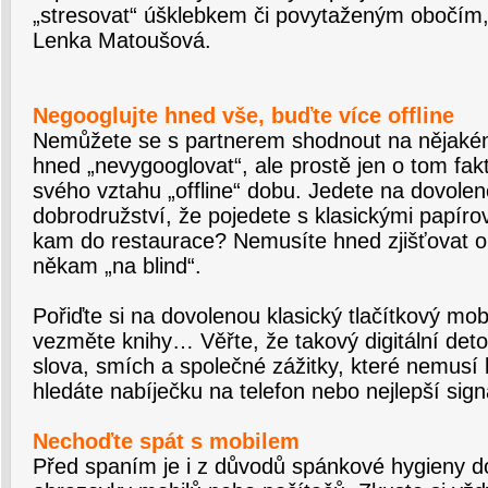
„stresovat“ úšklebkem či povytaženým obočím,
Lenka Matoušová.
Negooglujte hned vše, buďte více offline
Nemůžete se s partnerem shodnout na nějakém
hned „nevygooglovat“, ale prostě jen o tom fakt
svého vztahu „offline“ dobu. Jedete na dovolen
dobrodružství, že pojedete s klasickými papír
kam do restaurace? Nemusíte hned zjišťovat o
někam „na blind“.
Pořiďte si na dovolenou klasický tlačítkový mobi
vezměte knihy… Věřte, že takový digitální deto
slova, smích a společné zážitky, které nemusí 
hledáte nabíječku na telefon nebo nejlepší signá
Nechoďte spát s mobilem
Před spaním je i z důvodů spánkové hygieny d