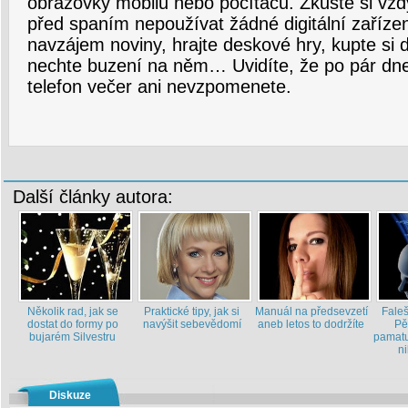
obrazovky mobilů nebo počítačů. Zkuste si vž
před spaním nepoužívat žádné digitální zařízení
navzájem noviny, hrajte deskové hry, kupte si 
nechte buzení na něm… Uvidíte, že po pár dne
telefon večer ani nevzpomenete.
Další články autora:
Několik rad, jak se
Praktické tipy, jak si
Manuál na předsevzetí
Fale
dostat do formy po
navýšit sebevědomí
aneb letos to dodržíte
Pě
bujarém Silvestru
pamatu
ni
Diskuze