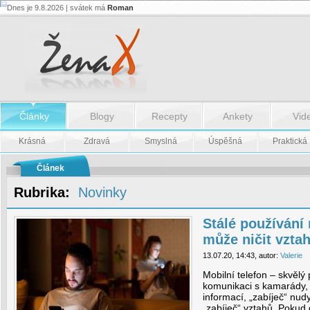
Dnes je 9.8.2026 | svátek má
Roman
Stálé
používání
mobilních
telefonů
může
ničit
vztahy
-
Stálé
Články
Blogy
Recepty
Ankety
Vid
používání
mobilních
telefonů
Krásná
Zdravá
Smyslná
Úspěšná
Praktická
může
ničit
vztahy
Článek
Rubrika:
Novinky
Stálé používání
může ničit vzta
13.07.20, 14:43, autor:
Valerie
Mobilní telefon – skvělý 
komunikaci s kamarády, v
informací, „zabíječ“ nu
„zabíječ“ vztahů. Pokud