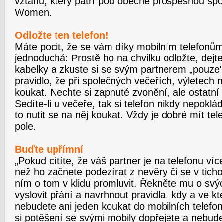
vztahů, který patří pod obecně prospěšnou sp
Women.
Odložte ten telefon!
Máte pocit, že se vám díky mobilním telefonům
jednoduchá: Prostě ho na chvilku odložte, dejt
kabelky a zkuste si se svým partnerem „pouze“ 
pravidlo, že při společných večeřích, výletech 
koukat. Nechte si zapnuté zvonění, ale ostatní 
Sedíte-li u večeře, tak si telefon nikdy nepoklá
to nutit se na něj koukat. Vždy je dobré mít t
pole.
Buďte upřímní
„Pokud cítíte, že váš partner je na telefonu víc
než ho začnete podezírat z nevěry či se v tichost
ním o tom v klidu promluvit. Řekněte mu o svý
vyslovit přání a navrhnout pravidla, kdy a ve kt
nebudete ani jeden koukat do mobilních telefo
si potěšení se svými mobily dopřejete a nebud