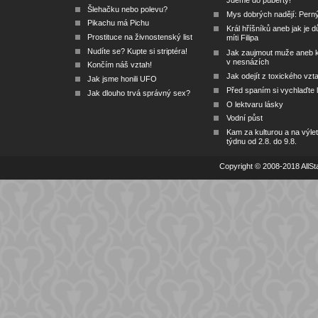
Jdeme do puberty!
Šlehačku nebo polevu?
Mys dobrých nadějí: Pern
Pikachu má Pichu
Král hříšníků aneb jak je dů
Prostituce na živnostenský list
míti Filipa
Nudíte se? Kupte si striptéra!
Jak zaujmout muže aneb 
v nesnázích
Končím náš vztah!
Jak odejít z toxického vzt
Jak jsme honili UFO
Před spaním si vychlaďte l
Jak dlouho trvá správný sex?
O lektvaru lásky
Vodní půst
Kam za kulturou a na výlet
týdnu od 2.8. do 9.8.
Copyright © 2008-2018 AllSta