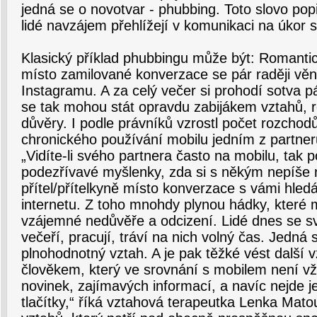
jedná se o novotvar - phubbing. Toto slovo popi
lidé navzájem přehlížejí v komunikaci na úkor 
Klasický příklad phubbingu může být: Romantic
místo zamilované konverzace se pár raději věn
Instagramu. A za celý večer si prohodí sotva pá
se tak mohou stát opravdu zabijákem vztahů, 
důvěry. I podle právníků vzrostl počet rozcho
chronického používání mobilu jedním z partner
„Vidíte-li svého partnera často na mobilu, tak p
podezřívavé myšlenky, zda si s někým nepíše 
přítel/přítelkyně místo konverzace s vámi hledá
internetu. Z toho mnohdy plynou hádky, které
vzájemné nedůvěře a odcizení. Lidé dnes se sv
večeří, pracují, tráví na nich volný čas. Jedná 
plnohodnotný vztah. A je pak těžké vést další 
člověkem, který ve srovnání s mobilem není vž
novinek, zajímavých informací, a navíc nejde 
tlačítky,“ říká vztahová terapeutka Lenka Mat