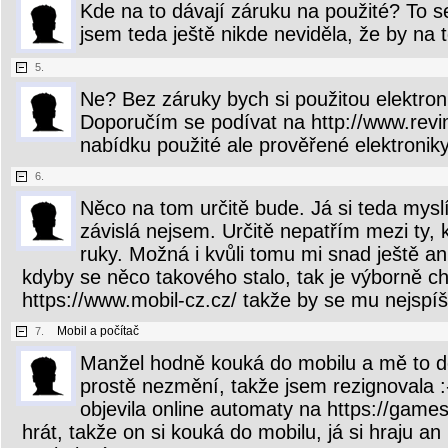
Kde na to dávají záruku na použité? To s
jsem teda ještě nikde neviděla, že by na 
5.
Ne? Bez záruky bych si použitou elektro
Doporučím se podívat na http://www.revi
nabídku použité ale prověřené elektronik
6.
Něco na tom určitě bude. Já si teda myslí
závislá nejsem. Určitě nepatřím mezi ty, 
ruky. Možná i kvůli tomu mi snad ještě an
kdyby se něco takového stalo, tak je výborně 
https://www.mobil-cz.cz/ takže by se mu nejspíš 
Mobil a počítač
7.
Manžel hodně kouká do mobilu a mě to do
prostě nezmění, takže jsem rezignovala :
objevila online automaty na https://games
hrát, takže on si kouká do mobilu, já si hraju an