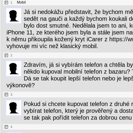
Mobil
1.
Já si nedokážu představit, že bychom mě
sedět na gauči a každý bychom koukali d
bylo dost smutné. Nedělala jsem to ani, k
iPhone 11, ze kterého jsem byla a stále jsem nad
k němu přikoupila kožený kryt iCarer z https://
vyhovuje mi víc než klasický mobil.
2.
Zdravím, já si vybírám telefon a chtěla byc
někdo kupoval mobilní telefon z bazaru?
Dá se tak koupit lepší telefon nebo je lepš
výkonově?
3.
Pokud si chcete kupovat telefon z druhé r
vybírat telefon, který je prověřený a dost
se tak pak pořídit telefon za dobrou cenu
4.