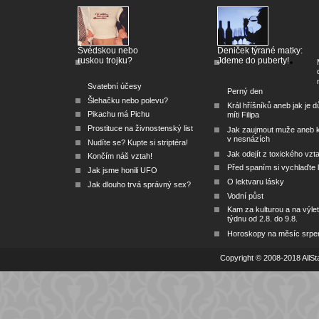
Švédskou nebo
Deniček týrané matky:
ruskou trojku?
Jdeme do puberty!
Svatební účesy
Perný den
Šlehačku nebo polevu?
Král hříšníků aneb jak je dů
Pikachu má Pichu
míti Filipa
Prostituce na živnostenský list
Jak zaujmout muže aneb 
v nesnázích
Nudíte se? Kupte si striptéra!
Jak odejít z toxického vzt
Končím náš vztah!
Před spaním si vychlaďte l
Jak jsme honili UFO
O lektvaru lásky
Jak dlouho trvá správný sex?
Vodní půst
Kam za kulturou a na výlet
týdnu od 2.8. do 9.8.
Horoskopy na měsíc srpe
Copyright © 2008-2018 AllSta