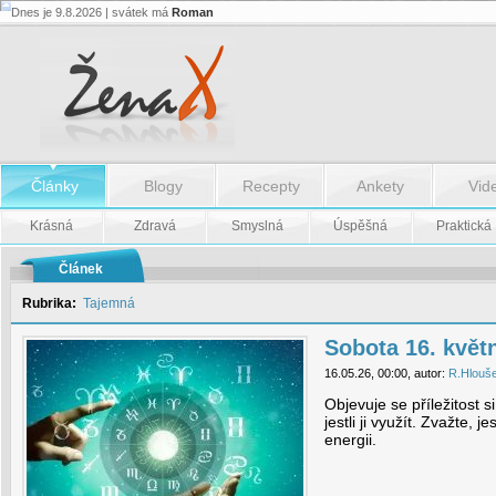
Dnes je 9.8.2026 | svátek má
Roman
Sobota
16.
května
-
Sobota
16.
května
Články
Blogy
Recepty
Ankety
Vid
Krásná
Zdravá
Smyslná
Úspěšná
Praktická
Článek
Rubrika:
Tajemná
Sobota 16. květ
16.05.26, 00:00, autor:
R.Hlouš
Objevuje se příležitost si 
jestli ji využít. Zvažte, j
energii.