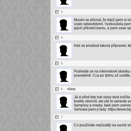
3.
Musím se přiznat, že když jsem si ob
vzalo sebevědomí. Vyzkoušela jsem 
jejich přírodní barvu, a jsem zase s
4.
Kde se prodává takový přípravek, kt
5.
Podívejte se na internetové stránky 
pravidelně. Cca po týdnu už uvidíte,
vlasy
6.
Já si před lety své vlasy dost znič
kvalitu obnovit, ale jde to opravdu
šampóny a masky. také jsem zainves
Sehnala jsem ji tady: https://www.big
7.
Co používáte nejčastěji na suché v