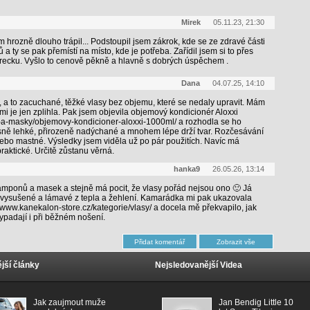
Mirek
05.11.23, 21:30
tím hrozně dlouho trápil... Podstoupil jsem zákrok, kde se ze zdravé části
a ty se pak přemístí na místo, kde je potřeba. Zařídil jsem si to přes
urecku. Vyšlo to cenově pěkně a hlavně s dobrých úspěchem .
Dana
04.07.25, 14:10
 a to zacuchané, těžké vlasy bez objemu, které se nedaly upravit. Mám
mi je jen zplihla. Pak jsem objevila objemový kondicionér Aloxxi
ry-a-masky/objemovy-kondicioner-aloxxi-1000ml/ a rozhodla se ho
rásně lehké, přirozeně nadýchané a mnohem lépe drží tvar. Rozčesávání
nebo mastné. Výsledky jsem viděla už po pár použitích. Navíc má
raktické. Určitě zůstanu věrná.
hanka9
26.05.26, 13:14
amponů a masek a stejně má pocit, že vlasy pořád nejsou ono 🙂 Já
ě vysušené a lámavé z tepla a žehlení. Kamarádka mi pak ukazovala
//www.kanekalon-store.cz/kategorie/vlasy/ a docela mě překvapilo, jak
ypadají i při běžném nošení.
jší články
Nejsledovanější Videa
Jak zaujmout muže
Jan Bendig Little 10