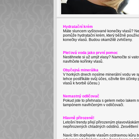
Hydratační krém
Máte sluncem
vyšisované
konečky vlasů? Neb
pomůže hydratační krém, který běžně použív
konečky vlasů. Budou okamžitě zvhlčeny.
Pleťová voda jako první pomoc
Nestihnete si už umýt vlasy? Namočte si vat
navlhčete kořínky vlasů.
Obyčejná minerálka
V horkých dnech nosíme minerální vodu ve spre
lehce postříkáte svůj účes, oživíte tím účinky 
vlasů k tvorbě účesu.)
Nemastný odličovač
Pokud jste to přehnala s gelem nebo lakem n
tampónem navlhčeným v odličovači.
Hlavně přirozeně
!
Letošní trendy přejí přirozeným plavovláská
nepřirozených chladných odstínů. Zesvětlení př
Navíc tím dopřejete vlasům ozdravnou kůru be