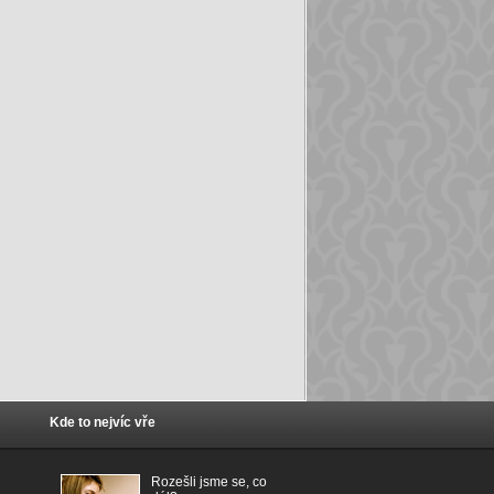
Kde to nejvíc vře
Rozešli jsme se, co