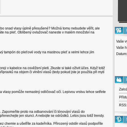
o snad vlasy úplně přesušené? Možná tomu nebudete věřit, ale
áte na pleť. Oblíbený ovlažovač naneste v malém množství na
Vaše v
Vaše h
ový tampón do pleťové vody na mastnou pleť a velmi lehce jím
Datum
ji v kabelce na osvěžení pleti. Zkuste si také oživit účes. Když totiž
přípravků na objem či vlnění vlasů (tedy pokud jste je použila při mytí
Zalo
a vlasy pomůže nemastný odličovač očí. Lepivou vrstvu lehce setřete
Příst
RSS:
m. Zapomeňte proto na odbarvování či tónování vlasů do
enechejte jen slunci. A nebojte se odrůstků. Letos jsou totiž trendy.
z chemie a ušetříte za kadeřníka. Přirozený odstín vlasů podpoříte