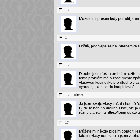
13.
Můžete mi prosím tedy poradit, kam 
14.
Určitě, podívejte se na internetové
15.
Dlouho jsem řešila problém roztřepe
tento problém měla zase rychle zpátk
vlasovou kosmetiku pro dlouhé vlas
vyprodej , kde se dá koupit levně.
Vlasy
16.
Já jsem svoje vlasy začala hodně ře
Bude to běh na dlouhou trať, ale já
různé články na https://femmes.cz/ a
17.
Můžete mi někdo prosím poradit, jes
kde mi vlasy nerostou a jsem z toho 