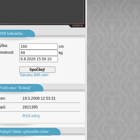
BMI kalkulačka
ýška:
cm
motnost:
kg
:
Tabulka BMI zde!
Profil sekce "Krásná"
žen:
19.5.2008 12:53:31
upů:
2821395
RSS zdroj
Nejlepší články uplynulého týdne