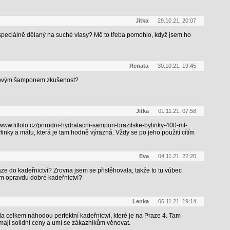
Jitka
29.10.21, 20:07
speciálně dělaný na suché vlasy? Mě to třeba pomohlo, když jsem ho
Renata
30.10.21, 19:45
kovým šamponem zkušenost?
Jitka
01.11.21, 07:58
/www.litlolo.cz/prirodni-hydratacni-sampon-brazilske-bylinky-400-ml-
nky a mátu, která je tam hodně výrazná. Vždy se po jeho použití cítím
Eva
04.11.21, 22:20
ze do kadeřnictví? Zrovna jsem se přistěhovala, takže to tu vůbec
m opravdu dobré kadeřnictví?
Lenka
06.11.21, 19:14
la celkem náhodou perfektní kadeřnictví, které je na Praze 4. Tam
ají solidní ceny a umí se zákazníkům věnovat.