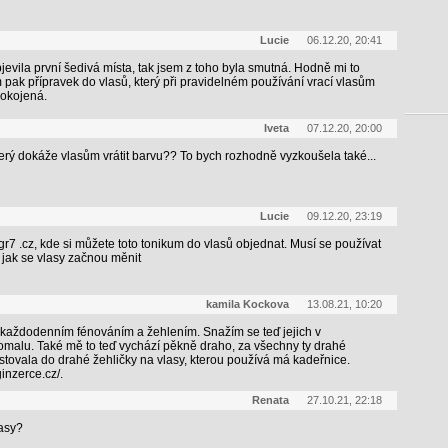
Lucie
06.12.20, 20:41
jevila první šedivá místa, tak jsem z toho byla smutná. Hodně mi to
pak přípravek do vlasů, který při pravidelném používání vrací vlasům
pokojená.
Iveta
07.12.20, 20:00
erý dokáže vlasům vrátit barvu?? To bych rozhodně vyzkoušela také...
Lucie
09.12.20, 23:19
gr7 .cz, kde si můžete toto tonikum do vlasů objednat. Musí se používat
 jak se vlasy začnou měnit
kamila Kockova
13.08.21, 10:20
ila každodenním fénováním a žehlením. Snažím se teď jejich v
 pomalu. Také mě to teď vychází pěkně draho, za všechny ty drahé
tovala do drahé žehličky na vlasy, kterou používá má kadeřnice.
inzerce.cz/.
Renata
27.10.21, 22:18
lasy?