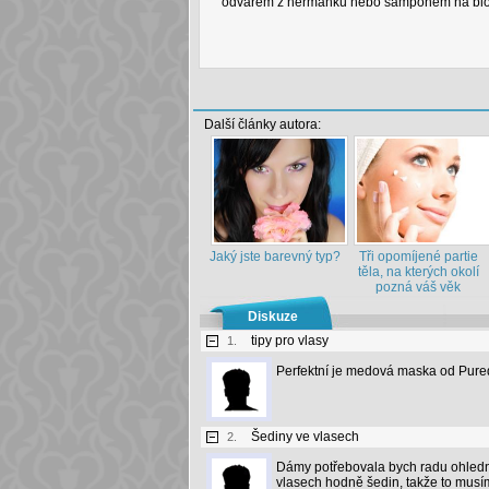
odvarem z heřmánku nebo šampónem na blon
Další články autora:
Jaký jste barevný typ?
Tři opomíjené partie
těla, na kterých okolí
pozná váš věk
Diskuze
tipy pro vlasy
1.
Perfektní je medová maska od Purede
Šediny ve vlasech
2.
Dámy potřebovala bych radu ohledně
vlasech hodně šedin, takže to musím z