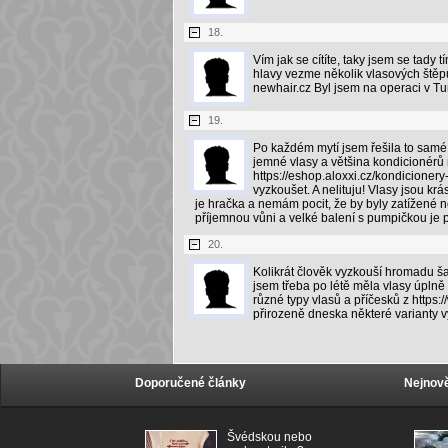
18.
Vím jak se cítíte, taky jsem se tady 
hlavy vezme několik vlasových štěpů 
newhair.cz Byl jsem na operaci v T
19.
Po každém mytí jsem řešila to samé,
jemné vlasy a většina kondicionérů 
https://eshop.aloxxi.cz/kondicione
vyzkoušet. A nelituju! Vlasy jsou k
je hračka a nemám pocit, že by byly zatížené 
příjemnou vůni a velké balení s pumpičkou je p
20.
Kolikrát člověk vyzkouší hromadu š
jsem třeba po létě měla vlasy úpln
různé typy vlasů a příčesků z https:
přirozeně dneska některé varianty v
Doporučené články
Nejnově
Švédskou nebo