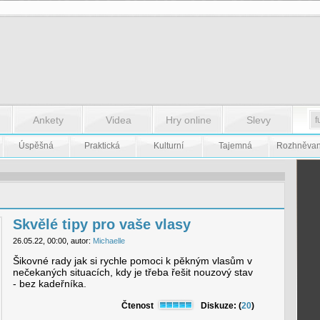
Ankety
Videa
Hry online
Slevy
Úspěšná
Praktická
Kulturní
Tajemná
Rozhněva
Skvělé tipy pro vaše vlasy
26.05.22, 00:00, autor:
Michaelle
Šikovné rady jak si rychle pomoci k pěkným vlasům v
nečekaných situacích, kdy je třeba řešit nouzový stav
- bez kadeřníka.
Čtenost
Diskuze: (
20
)