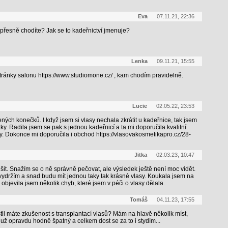
Eva
07.11.21, 22:36
přesně chodíte? Jak se to kadeřnictví jmenuje?
Lenka
09.11.21, 15:55
 stránky salonu https://www.studiomone.cz/ , kam chodím pravidelně.
Lucie
02.05.22, 23:53
ných konečků. I když jsem si vlasy nechala zkrátit u kadeřnice, tak jsem
y. Radila jsem se pak s jednou kadeřnicí a ta mi doporučila kvalitní
y. Dokonce mi doporučila i obchod https://vlasovakosmetikapro.cz/28-
Jitka
02.03.23, 10:47
šit. Snažím se o ně správně pečovat, ale výsledek ještě není moc vidět.
 vydržím a snad budu mít jednou taky tak krásné vlasy. Koukala jsem na
 objevila jsem několik chyb, které jsem v péči o vlasy dělala.
Tomáš
04.11.23, 17:55
tli máte zkušenost s transplantací vlasů? Mám na hlavě několik míst,
už opravdu hodně špatný a celkem dost se za to i stydím...