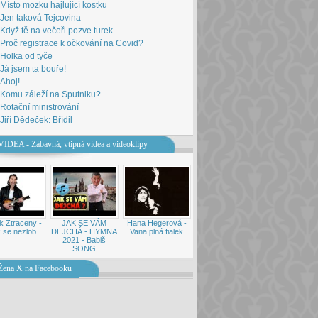
Místo mozku hajlující kostku
Jen taková Tejcovina
Když tě na večeři pozve turek
Proč registrace k očkování na Covid?
Holka od tyče
Já jsem ta bouře!
Ahoj!
Komu záleží na Sputniku?
Rotační ministrování
Jiří Dědeček: Břídil
VIDEA - Zábavná, vtipná videa a videoklipy
k Ztraceny -
JAK SE VÁM
Hana Hegerová -
 se nezlob
DEJCHÁ - HYMNA
Vana plná fialek
2021 - Babiš
SONG
Žena X na Facebooku