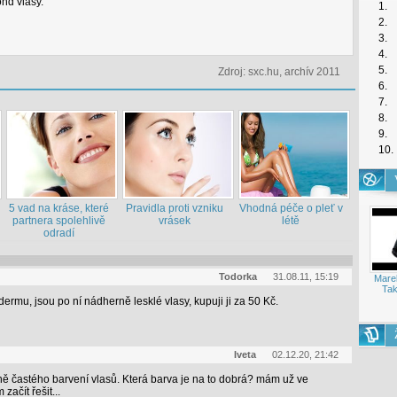
d vlasy.
1.
2.
3.
4.
5.
Zdroj: sxc.hu, archív 2011
6.
7.
8.
9.
10.
5 vad na kráse, které
Pravidla proti vzniku
Vhodná péče o pleť v
partnera spolehlivě
vrásek
létě
odradí
Todorka
31.08.11, 15:19
Mare
Tak
rmu, jsou po ní nádherně lesklé vlasy, kupuji ji za 50 Kč.
Iveta
02.12.20, 21:42
 častého barvení vlasů. Která barva je na to dobrá? mám už ve
ačít řešit...