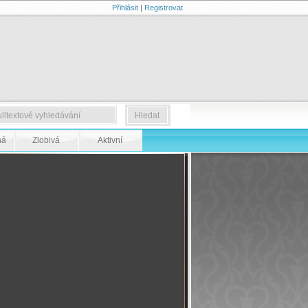
Přihlásit
|
Registrovat
ná
Zlobivá
Aktivní