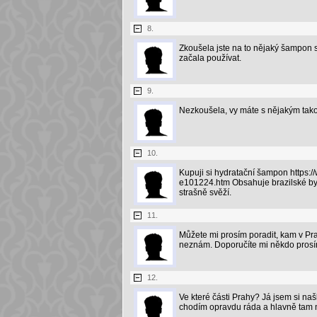
8.
Zkoušela jste na to nějaký šampon 
začala používat.
9.
Nezkoušela, vy máte s nějakým ta
10.
Kupuji si hydratační šampon https:/
e101224.htm Obsahuje brazilské byli
strašně svěží.
11.
Můžete mi prosím poradit, kam v Pra
neznám. Doporučíte mi někdo prosí
12.
Ve které části Prahy? Já jsem si naš
chodím opravdu ráda a hlavně tam m