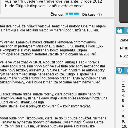
vůz na trh uveden ve třídveřové variantě, v roce 2012
bude Citigo k dispozici i v pětidveřové verzi.
Čtenost
Diskuze: (
8
)
běr dva nové, žel však tříválcové benzinové motory. Oba mají objem
 a nárokují si dle oficiální metodiky měření pod 5 litrů na 100 km.
Zalo
azný vzhled. Lamelová maska chladiče lemovaná chromovaným
oncepčním prototypem Mission L. S délkou 3,56 metru, šířkou 1,65
Příst
 nejkompaktnější vozy nabízené v tomto segmentu. Objem
ením opěradel zadních sedadel vzroste tento objem na 951 litrů.
RSS:
rvé je ve voze značky ŠKODA použit boční airbag Head-Thorax s
 který spolu s dalšími prvky tvoří ve své třídě příkladný bezpečnostní
také nový brzdový asistent „City Safe Drive“. Systém se automaticky
vým senzorem registruje nebezpečí kolize. Citigo je společně s
ntu malých vozů s funkcí nouzového brzdění. Bylo by ovšem naivní
1.
základní výbavy, která bude k mání za oficiálně nezmíněných, leč
2.
3.
skat mladé řidiče, mladé rodiny, které potřebují druhý nebo třetí
4.
ákazníky, kteří myslí na náklady, mají k autu spíše racionální vztah, na
5.
u, praktickou stránku, design
6.
eny, stejně jako u přímých konkurentů – kolínských trojčat,
7.
8.
 model bude první škodovkou, která se do ČR bude dovážet. Nicméně
9.
 z Trnavy, ta by nebyla dobrým příkladem. Ovšem např. Škoda Garde
i, že přijíždí z Kvasin, většinou putovala právě z bratislavské
10.