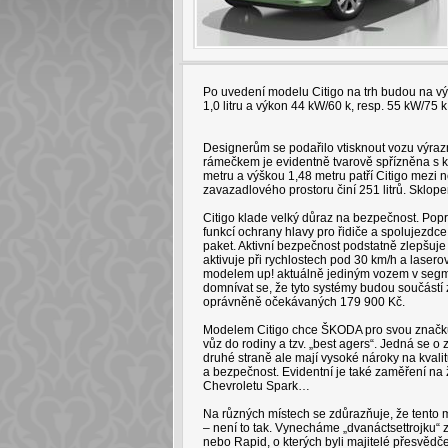
Po uvedení modelu Citigo na trh budou na vý
1,0 litru a výkon 44 kW/60 k, resp. 55 kW/75 k
Designerům se podařilo vtisknout vozu výr
rámečkem je evidentně tvarově spřízněna s k
metru a výškou 1,48 metru patří Citigo mezi
zavazadlového prostoru činí 251 litrů. Sklop
Citigo klade velký důraz na bezpečnost. Pop
funkcí ochrany hlavy pro řidiče a spolujezdce,
paket. Aktivní bezpečnost podstatně zlepšuje 
aktivuje při rychlostech pod 30 km/h a lasero
modelem up! aktuálně jediným vozem v segme
domnívat se, že tyto systémy budou součástí 
oprávněně očekávaných 179 900 Kč.
Modelem Citigo chce ŠKODA pro svou značku zí
vůz do rodiny a tzv. „best agers“. Jedná se o z
druhé straně ale mají vysoké nároky na kvalit
a bezpečnost. Evidentní je také zaměření na ž
Chevroletu Spark…
Na různých místech se zdůrazňuje, že tento
– není to tak. Vynecháme „dvanáctsettrojku“
nebo Rapid, o kterých byli majitelé přesvědčen