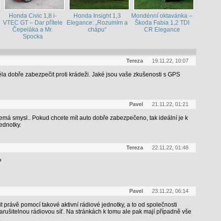
Honda Civic 1,8 i-
Honda Insight 1,3
Mondénní oktavánka –
VTEC GT – Dar přítele
Elegance: „Rozumím a
Škoda Fabia 1,2 TDI
Čepeláka a Mr.
chápu“
CR Elegance
Spocka
Tereza
19.11.22, 10:07
těla dobře zabezpečit proti krádeži. Jaké jsou vaše zkušenosti s GPS
Pavel
21.11.22, 01:21
má smysl.. Pokud chcete mít auto dobře zabezpečeno, tak ideální je k
ednotky.
Tereza
22.11.22, 01:48
?
Pavel
23.11.22, 06:14
právě pomocí takové aktivní rádiové jednotky, a to od společnosti
zarušitelnou rádiovou síť. Na stránkách k tomu ale pak mají případně vše
.