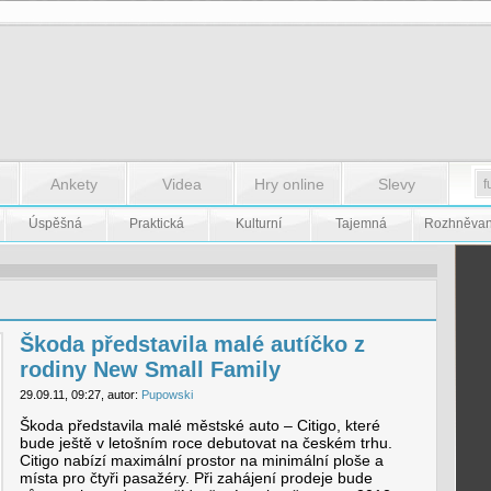
Ankety
Videa
Hry online
Slevy
Úspěšná
Praktická
Kulturní
Tajemná
Rozhněva
Škoda představila malé autíčko z
rodiny New Small Family
29.09.11, 09:27, autor:
Pupowski
Škoda představila malé městské auto – Citigo, které
bude ještě v letošním roce debutovat na českém trhu.
Citigo nabízí maximální prostor na minimální ploše a
místa pro čtyři pasažéry. Při zahájení prodeje bude