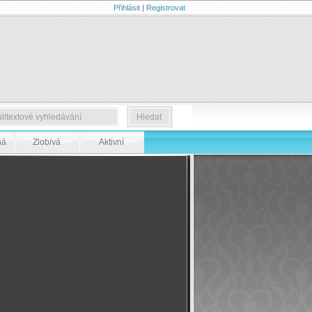
Přihlásit
|
Registrovat
ná
Zlobivá
Aktivní