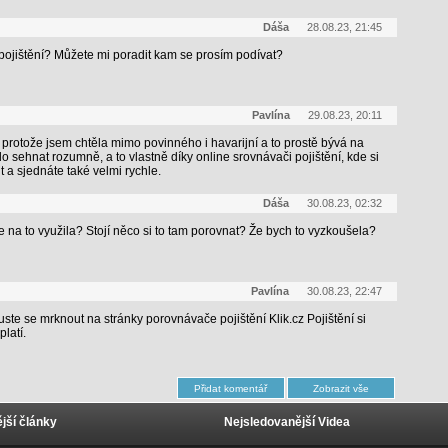
Dáša
28.08.23, 21:45
ojištění? Můžete mi poradit kam se prosím podívat?
Pavlína
29.08.23, 20:11
 protože jsem chtěla mimo povinného i havarijní a to prostě bývá na
lo sehnat rozumně, a to vlastně díky online srovnávači pojištění, kde si
 a sjednáte také velmi rychle.
Dáša
30.08.23, 02:32
e na to využila? Stojí něco si to tam porovnat? Že bych to vyzkoušela?
Pavlína
30.08.23, 22:47
uste se mrknout na stránky porovnávače pojištění Klik.cz Pojištění si
latí.
jší články
Nejsledovanější Videa