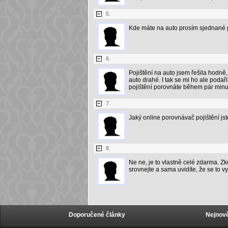
5.
Kde máte na auto prosím sjednané p
6.
Pojištění na auto jsem řešila hodně,
auto drahé. I tak se mi ho ale podaři
pojištění porovnáte během pár minut
7.
Jaký online porovnávač pojištění jst
8.
Ne ne, je to vlastně celé zdarma. Zk
srovnejte a sama uvidíte, že se to vyp
Doporučené články
Nejnově