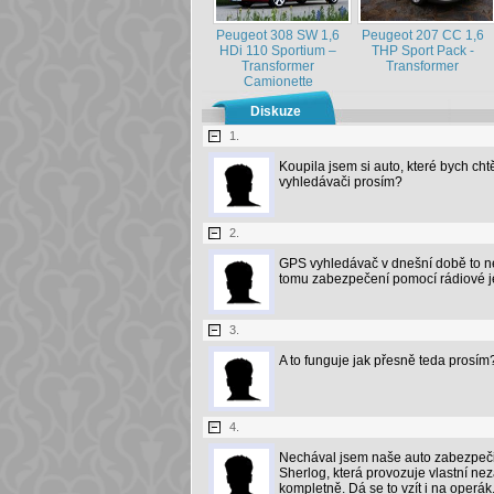
Peugeot 308 SW 1,6
Peugeot 207 CC 1,6
HDi 110 Sportium –
THP Sport Pack -
Transformer
Transformer
Camionette
Diskuze
1.
Koupila jsem si auto, které bych ch
vyhledávači prosím?
2.
GPS vyhledávač v dnešní době to ne
tomu zabezpečení pomocí rádiové j
3.
A to funguje jak přesně teda prosím
4.
Nechával jsem naše auto zabezpečit 
Sherlog, která provozuje vlastní ne
kompletně. Dá se to vzít i na operák