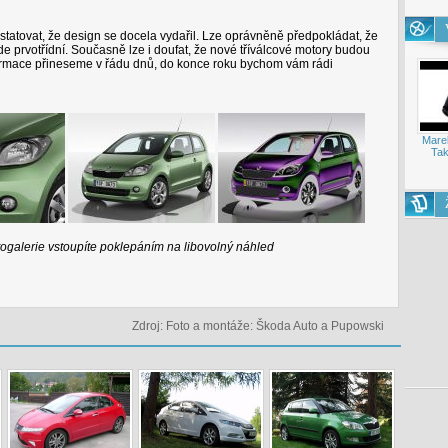
statovat, že design se docela vydařil. Lze oprávněně předpokládat, že
e prvotřídní. Současně lze i doufat, že nové tříválcové motory budou
nformace přineseme v řádu dnů, do konce roku bychom vám rádi
Mare
Tak
otogalerie vstoupíte poklepáním na libovolný náhled
Zdroj: Foto a montáže: Škoda Auto a Pupowski