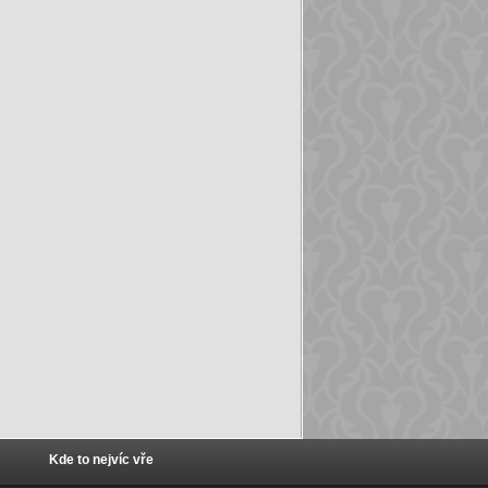
Kde to nejvíc vře