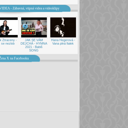
VIDEA - Zábavná, vtipná videa a videoklipy
k Ztraceny -
JAK SE VÁM
Hana Hegerová -
 se nezlob
DEJCHÁ - HYMNA
Vana plná fialek
2021 - Babiš
SONG
Žena X na Facebooku