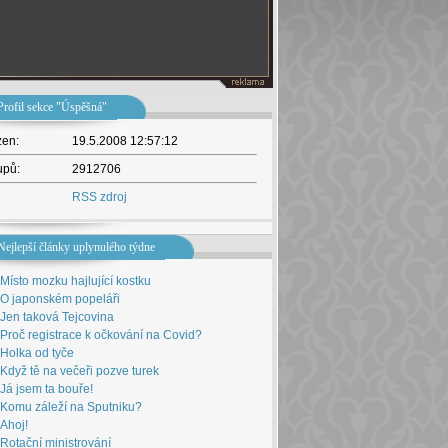
Profil sekce "Úspěšná"
žen:
19.5.2008 12:57:12
upů:
2912706
RSS zdroj
Nejlepší články uplynulého týdne
Místo mozku hajlující kostku
O japonském popeláři
Jen taková Tejcovina
Proč registrace k očkování na Covid?
Holka od tyče
Když tě na večeři pozve turek
Já jsem ta bouře!
Komu záleží na Sputniku?
Ahoj!
Rotační ministrování