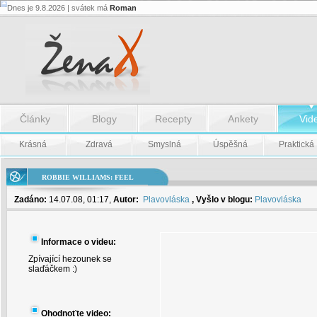
Dnes je 9.8.2026 | svátek má
Roman
Robbie
Williams:
Feel
-
Robbie
Williams:
Feel
Články
Blogy
Recepty
Ankety
Vid
Krásná
Zdravá
Smyslná
Úspěšná
Praktická
ROBBIE WILLIAMS: FEEL
Zadáno:
14.07.08, 01:17,
Autor:
Plavovláska
, Vyšlo v blogu:
Plavovláska
Informace o videu:
Zpívající hezounek se
slaďáčkem :)
Ohodnoťte video: