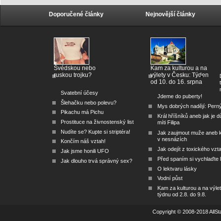
Doporučené články
Nejnovější články
Švédskou nebo
Kam za kulturou a na
ruskou trojku?
výlety v Česku: Týden
od 10. do 16. srpna
Svatební účesy
Jdeme do puberty!
Šlehačku nebo polevu?
Mys dobrých nadějí: Pern
Pikachu má Pichu
Král hříšníků aneb jak je dů
Prostituce na živnostenský list
míti Filipa
Nudíte se? Kupte si striptéra!
Jak zaujmout muže aneb 
v nesnázích
Končím náš vztah!
Jak odejít z toxického vzt
Jak jsme honili UFO
Před spaním si vychlaďte l
Jak dlouho trvá správný sex?
O lektvaru lásky
Vodní půst
Kam za kulturou a na výlet
týdnu od 2.8. do 9.8.
Copyright © 2008-2018 AllSta