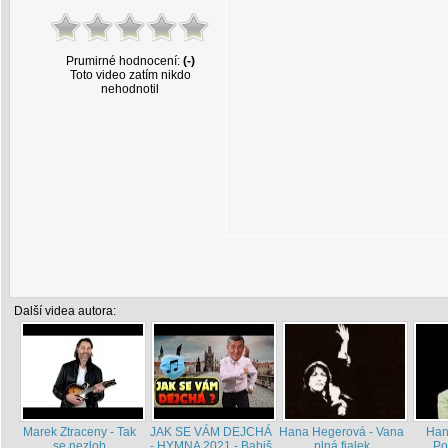
Prumirné hodnocení:
(-)
Toto video zatím nikdo
nehodnotil
Další videa autora:
Marek Ztraceny - Tak
JAK SE VÁM DEJCHÁ
Hana Hegerová - Vana
Han
se nezlob
- HYMNA 2021 - Babiš
plná fialek
Po