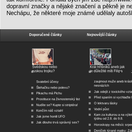
dopravní značky a nějaké značení a pěkně je ne
Nechápu, že některé moje známé udělaly autoš
Doporučené články
Nejnovější články
Švédskou nebo
Král hříšníků aneb jak
ruskou trojku?
je důležité míti Filipa
zaujmout muže aneb krás
Svatební účesy
nesnázích
Šlehačku nebo polevu?
Jak odejít z toxického vzt
Pikachu má Pichu
Před spaním si vychlaďte l
Prostituce na živnostenský list
O lektvaru lásky
Nudíte se? Kupte si striptéra!
Vodní půst
Končím náš vztah!
Kam za kulturou a na výlet
Jak jsme honili UFO
týdnu od 2.8. do 9.8.
Jak dlouho trvá správný sex?
Horoskopy na měsíc srpe
Deníček týrané matky: Zá