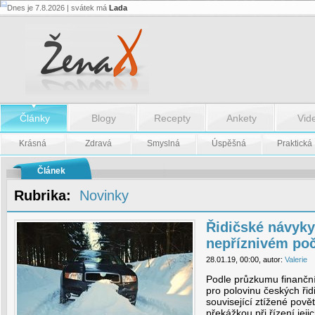
Dnes je 7.8.2026 | svátek má
Lada
Řidičské
návyky
mění
v
nepříznivém
počasí
více
ženy
-
Články
Blogy
Recepty
Ankety
Vid
Řidičské
návyky
mění
Krásná
Zdravá
Smyslná
Úspěšná
Praktická
v
nepříznivém
počasí
Článek
více
ženy
Rubrika:
Novinky
Řidičské návyky
nepříznivém poč
28.01.19, 00:00, autor:
Valerie
Podle průzkumu finanční
pro polovinu českých řid
související ztížené povět
překážkou při řízení jeji