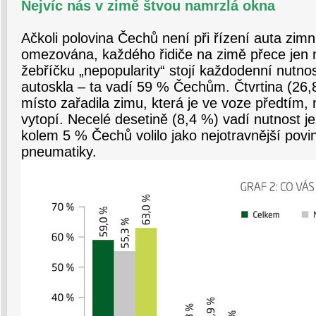
Nejvíc nás v zimě štvou namrzlá okna
Ačkoli polovina Čechů není při řízení auta zim
omezována, každého řidiče na zimě přece jen 
žebříčku „nepopularity“ stojí každodenní nutno
autoskla – ta vadí 59 % Čechům. Čtvrtina (26,
místo zařadila zimu, která je ve voze předtím,
vytopí. Necelé desetině (8,4 %) vadí nutnost je
kolem 5 % Čechů volilo jako nejotravnější povi
pneumatiky.