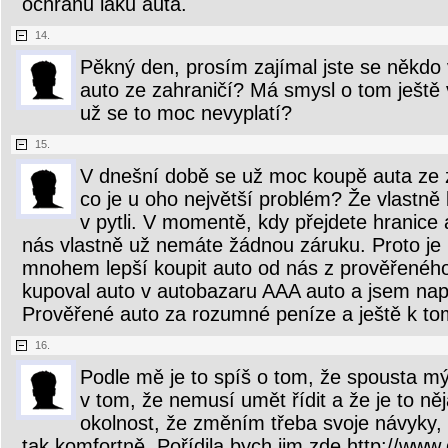
ochranu laku auta.
14.
Pěkný den, prosím zajímal jste se někdo 
auto ze zahraničí? Má smysl o tom ještě
už se to moc nevyplatí?
15.
V dnešní době se už moc koupě auta ze z
co je u oho největší problém? Že vlastně
v pytli. V momentě, kdy přejdete hranice 
nás vlastně už nemáte žádnou záruku. Proto je
mnohem lepší koupit auto od nás z prověřenéh
kupoval auto v autobazaru AAA auto a jsem nap
Prověřené auto za rozumné peníze a ještě k to
16.
Podle mě je to spíš o tom, že spousta mý
v tom, že nemusí umět řídit a že je to něj
okolnost, že změním třeba svoje návyky,
tak komfortně. Pořídila bych jim zde http://ww