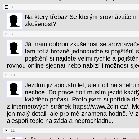
8.
Na který třeba? Se kterým srovnávačem p
zkušenost?
9.
Já mám dobrou zkušenost se srovnávačem 
tam totiž hrozně jednoduché si pojištění 
pojištění si najdete velmi rychle a pojiště
rovnou online sjednat nebo nabízí i možnost sje
10.
Jezdím již spoustu let, ale řídit na sněhu
nechce. Do práce holt musím jezdit každý
každého počasí. Proto jsem si pořídila d
z internetových stránek https://www.2din.cz/. M
jen malý detail, ale pro mě znamená hodně. V z
alespoň teplo na záda a neprochladnu.
11.