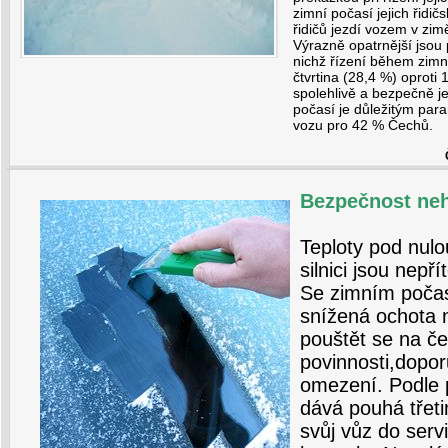
zimní počasí jejich řidi
řidičů jezdí vozem v zi
Výrazně opatrnější jsou 
nichž řízení během zim
čtvrtina (28,4 %) oprot
spolehlivě a bezpečně je
počasí je důležitým par
vozu pro 42 % Čechů.
Bezpečnost neh
Teploty pod nul
silnici jsou nepř
Se zimním počas
snížená ochota n
pouštět se na čes
povinnosti,dopor
omezení. Podle
dává pouhá třet
svůj vůz do serv