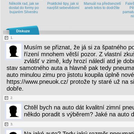
Několik rad, jak se
Praktické tipy, jak si
Manuál na předsevzetí
Fale
dostat do formy po
navýšit sebevědomí
aneb letos to dodržíte
Pě
bujarém Silvestru
pamatu
ni
Diskuze
1.
Musím se přiznat, že já si za špatného 
řízení mnohem větší pozor. Z vlastní zkuš
zvlášť v zimě, kdy hrozí náledí atd je dob
stav samotného auta a hlavně pak tedy pneumat
auto minulou zimu pro jistotu koupila úplně nové
https://www.pneuok.cz/ protože ty staré už na si
dobře.
2.
Chtěl bych na auto dát kvalitní zimní pn
někdo poradit s výběrem? Jaké na auto 
3.
Na jaké auto? Tedy jaký rozměr pneumati