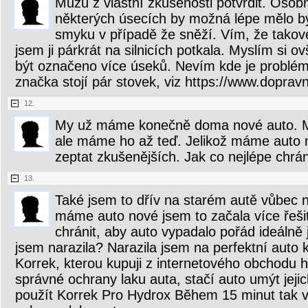
Můžu z vlastní zkušenosti potvrdit. Osobn
některých úsecích by možná lépe mělo b
smyku v případě že sněží. Vím, že takové
jsem ji párkrát na silnicích potkala. Myslím si 
být označeno více úseků. Nevím kde je problé
značka stojí pár stovek, viz https://www.doprav
12.
My už máme konečně doma nové auto. Mělo
ale máme ho až teď. Jelikož máme auto n
zeptat zkušenějších. Jak co nejlépe chrán
13.
Také jsem to dřív na starém autě vůbec n
máme auto nové jsem to začala více řeši
chránit, aby auto vypadalo pořád ideálně 
jsem narazila? Narazila jsem na perfektní auto
Korrek, kterou kupuji z internetového obchodu 
správné ochrany laku auta, stačí auto umýt je
použít Korrek Pro Hydrox Během 15 minut tak vy