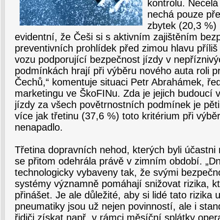
kontrolu. Necelá
nechá pouze pře
zbytek (20,3 %) 
evidentní, že Češi si s aktivním zajištěním bez
preventivních prohlídek před zimou hlavu příliš
vozu podporující bezpečnost jízdy v nepřízniv
podmínkách hrají při výběru nového auta roli p
Čechů,“ komentuje situaci Petr Abrahámek, řed
marketingu ve ŠkoFINu. Zda je jejich budoucí
jízdy za všech povětrnostních podmínek je pět
více jak třetinu (37,6 %) toto kritérium při výb
nenapadlo.
Třetina dopravních nehod, kterých byli účastn
se přitom odehrála právě v zimním období. „Dn
technologicky vybaveny tak, že svými bezpeč
systémy významně pomáhají snižovat rizika, k
přinášet. Je ale důležité, aby si lidé tato rizik
pneumatiky jsou už nejen povinností, ale i st
řidiči získat např. v rámci měsíční splátky oper