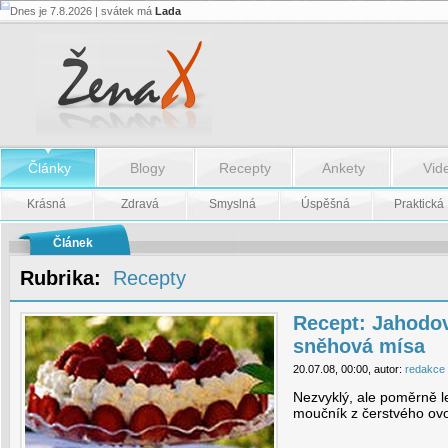
Dnes je 7.8.2026 | svátek má
Lada
Recept:
Jahodovo
-
malinová
sněhová
mísa
-
Recept:
Jahodovo
Články
Blogy
Recepty
Ankety
Vid
-
malinová
sněhová
Krásná
Zdravá
Smyslná
Úspěšná
Praktická
mísa
Článek
Rubrika:
Recepty
Recept: Jahodov
sněhová mísa
20.07.08, 00:00, autor:
redakce
Nezvyklý, ale poměrně l
moučník z čerstvého ov