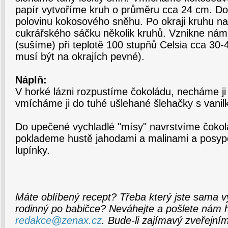
papír vytvoříme kruh o průměru cca 24 cm. D
polovinu kokosového sněhu. Po okraji kruhu n
cukrářského sáčku několik kruhů. Vznikne ná
(sušíme) při teplotě 100 stupňů Celsia cca 30-
musí být na okrajích pevné).
Náplň:
V horké lázni rozpustíme čokoládu, necháme ji
vmícháme ji do tuhé ušlehané šlehačky s van
Do upečené vychladlé "mísy" navrstvíme čokol
poklademe hustě jahodami a malinami a posy
lupínky.
Máte oblíbený recept? Třeba který jste sama v
rodinný po babičce? Neváhejte a pošlete nám 
redakce@zenax.cz
. Bude-li zajímavý zveřejní