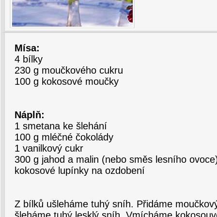
Mísa:
4 bílky
230 g moučkového cukru
100 g kokosové moučky
Náplň:
1 smetana ke šlehání
100 g mléčné čokolády
1 vanilkový cukr
300 g jahod a malin (nebo směs lesního ovoce
kokosové lupínky na ozdobení
Z bílků ušleháme tuhý sníh. Přidáme moučkov
šleháme tuhý lesklý sníh. Vmícháme kokosouv