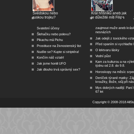
Švédskou nebo
Král hříšníků aneb jak
ruskou trojku?
je důležité míti Filipa
zaujmout muže aneb krás
Svatební účesy
nesnázích
Šlehačku nebo polevu?
Jak odejít z toxického vzt
Pikachu má Pichu
Před spaním si vychlaďte l
Prostituce na živnostenský list
O lektvaru lásky
Nudíte se? Kupte si striptéra!
Vodní půst
Končím náš vztah!
Kam za kulturou a na výlet
Jak jsme honili UFO
týdnu od 2.8. do 9.8.
Jak dlouho trvá správný sex?
Horoskopy na měsíc srpe
Deníček týrané matky: Zá
kroužky, Bože, stůj při nás
Mys dobrých nadějí: Paní
67 let
Copyright © 2008-2018 AllSta