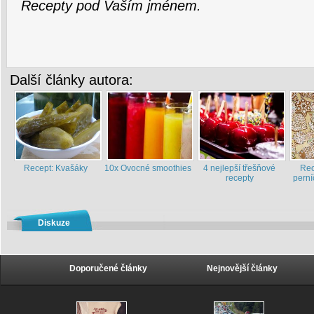
Recepty pod Vaším jménem.
Další články autora:
Recept: Kvašáky
10x Ovocné smoothies
4 nejlepší třešňové
Rec
recepty
perní
Diskuze
Doporučené články
Nejnovější články