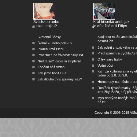
Švédskou nebo
Král hříšníků aneb jak
ruskou trojku?
je důležité míti Filipa
zaujmout muže aneb krás
Svatební účesy
nesnázích
Šlehačku nebo polevu?
Jak odejít z toxického vzt
Pikachu má Pichu
Před spaním si vychlaďte l
Prostituce na živnostenský list
O lektvaru lásky
Nudíte se? Kupte si striptéra!
Vodní půst
Končím náš vztah!
Kam za kulturou a na výlet
Jak jsme honili UFO
týdnu od 2.8. do 9.8.
Jak dlouho trvá správný sex?
Horoskopy na měsíc srpe
Deníček týrané matky: Zá
kroužky, Bože, stůj při nás
Mys dobrých nadějí: Paní
67 let
Copyright © 2008-2018 AllSta