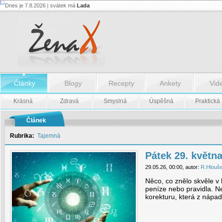
Dnes je 7.8.2026 | svátek má
Lada
Pátek
29.
května
-
Pátek
29.
května
Články
Blogy
Recepty
Ankety
Vid
Krásná
Zdravá
Smyslná
Úspěšná
Praktická
Článek
Rubrika:
Tajemná
Pátek 29. květn
29.05.26, 00:00, autor:
R.Hlouš
Něco, co znělo skvěle v 
peníze nebo pravidla. Ne
korekturu, která z nápa