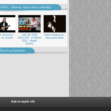
VIDEA - Zábavná, vtipná videa a videoklipy
k Ztraceny -
JAK SE VÁM
Hana Hegerová -
 se nezlob
DEJCHÁ - HYMNA
Vana plná fialek
2021 - Babiš
SONG
Žena X na Facebooku
Kde to nejvíc vře