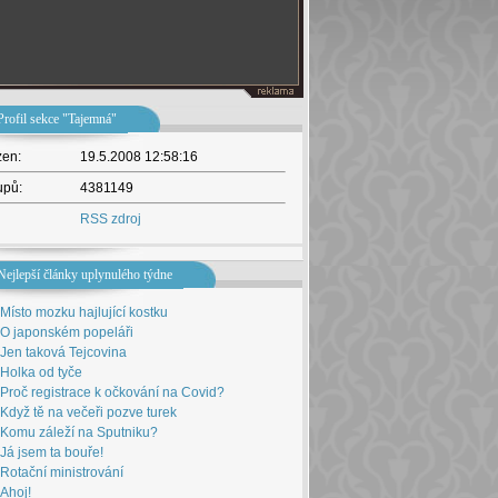
Profil sekce "Tajemná"
žen:
19.5.2008 12:58:16
upů:
4381149
RSS zdroj
Nejlepší články uplynulého týdne
Místo mozku hajlující kostku
O japonském popeláři
Jen taková Tejcovina
Holka od tyče
Proč registrace k očkování na Covid?
Když tě na večeři pozve turek
Komu záleží na Sputniku?
Já jsem ta bouře!
Rotační ministrování
Ahoj!