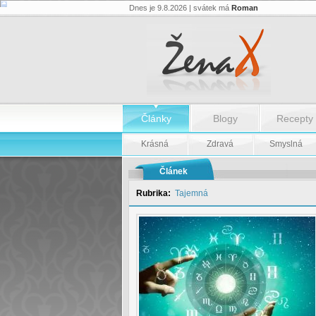
Dnes je 9.8.2026 | svátek má
Roman
Pátek
22.
května
-
Pátek
22.
května
Články
Blogy
Recepty
Krásná
Zdravá
Smyslná
Článek
Rubrika:
Tajemná