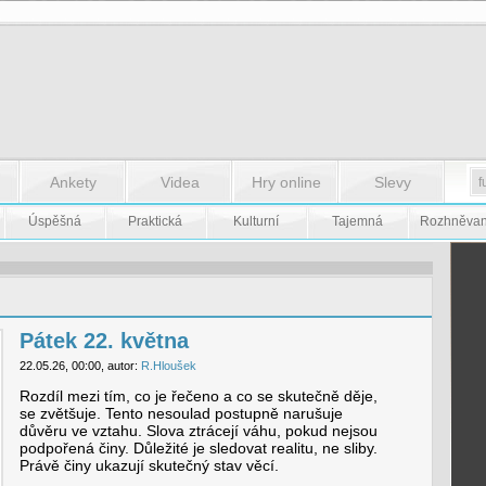
Ankety
Videa
Hry online
Slevy
Úspěšná
Praktická
Kulturní
Tajemná
Rozhněva
Pátek 22. května
22.05.26, 00:00, autor:
R.Hloušek
Rozdíl mezi tím, co je řečeno a co se skutečně děje,
se zvětšuje. Tento nesoulad postupně narušuje
důvěru ve vztahu. Slova ztrácejí váhu, pokud nejsou
podpořená činy. Důležité je sledovat realitu, ne sliby.
Právě činy ukazují skutečný stav věcí.