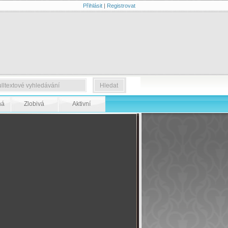
Přihlásit
|
Registrovat
ná
Zlobivá
Aktivní