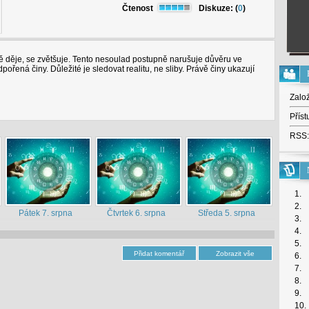
Čtenost
Diskuze: (
0
)
ně děje, se zvětšuje. Tento nesoulad postupně narušuje důvěru ve
ořená činy. Důležité je sledovat realitu, ne sliby. Právě činy ukazují
Zalo
Příst
RSS:
1.
2.
Pátek 7. srpna
Čtvrtek 6. srpna
Středa 5. srpna
3.
4.
5.
6.
7.
8.
9.
10.