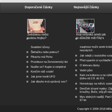
Doporučené články
Nejnovější články
Švédskou nebo
Král hříšníků aneb jak
ruskou trojku?
je důležité míti Filipa
zaujmout muže aneb krás
Svatební účesy
nesnázích
Šlehačku nebo polevu?
Jak odejít z toxického vzt
Pikachu má Pichu
Před spaním si vychlaďte l
Prostituce na živnostenský list
O lektvaru lásky
Nudíte se? Kupte si striptéra!
Vodní půst
Končím náš vztah!
Kam za kulturou a na výlet
Jak jsme honili UFO
týdnu od 2.8. do 9.8.
Jak dlouho trvá správný sex?
Horoskopy na měsíc srpe
Deníček týrané matky: Zá
kroužky, Bože, stůj při nás
Mys dobrých nadějí: Paní
67 let
Copyright © 2008-2018 AllSta