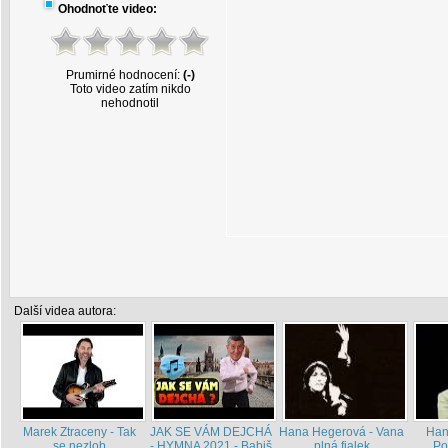
Ohodnoťte video:
Prumirné hodnocení:
(-)
Toto video zatím nikdo
nehodnotil
Další videa autora:
Marek Ztraceny - Tak
JAK SE VÁM DEJCHÁ
Hana Hegerová - Vana
Han
se nezlob
- HYMNA 2021 - Babiš
plná fialek
Po