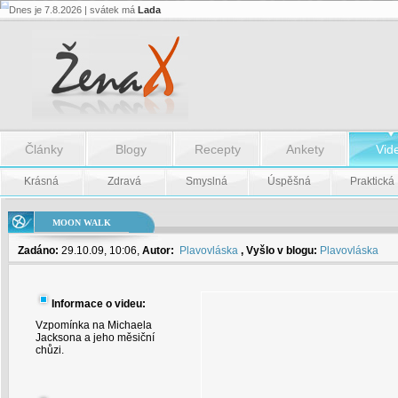
Dnes je 7.8.2026 | svátek má
Lada
Moon
Walk
-
Moon
Walk
Články
Blogy
Recepty
Ankety
Vid
Krásná
Zdravá
Smyslná
Úspěšná
Praktická
MOON WALK
Zadáno:
29.10.09, 10:06,
Autor:
Plavovláska
, Vyšlo v blogu:
Plavovláska
Informace o videu:
Vzpomínka na Michaela
Jacksona a jeho měsiční
chůzi.