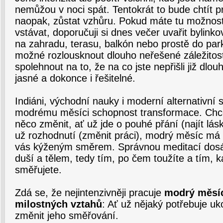
nemůžou v noci spát. Tentokrát to bude chtít 
naopak, zůstat vzhůru. Pokud máte tu možnost
vstávat, doporučuji si dnes večer uvařit bylinkov
na zahradu, terasu, balkón nebo prostě do par
možné rozlousknout dlouho neřešené záležitos
spolehnout na to, že na co jste nepřišli již dl
jasné a dokonce i řešitelné.
Indiáni, východní nauky i moderní alternativní 
modrému měsíci schopnost transformace. Chce
něco změnit, ať už jde o pouhé přání (najít lá
už rozhodnutí (změnit práci), modrý měsíc má 
vás kýženým směrem. Správnou meditací dos
duší a tělem, tedy tím, po čem toužíte a tím, 
směřujete.
Zdá se, že nejintenzivněji pracuje
modrý měsí
milostných vztahů
: Ať už nějaký potřebuje uk
změnit jeho směřování.