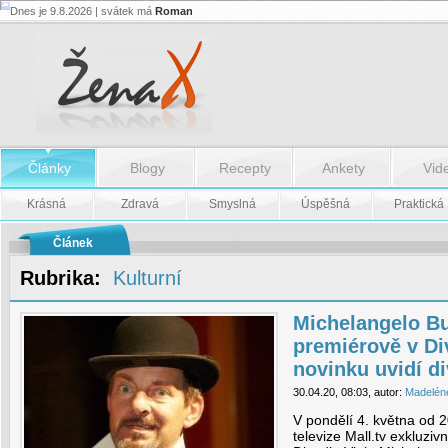
Dnes je 9.8.2026 | svátek má
Roman
Michelangelo
Buonarroti
premiérově
v
Divadle
Viola
–
novinku
uvidí
diváci
Články
Blogy
Recepty
Ankety
Vid
poprvé
online!
Krásná
Zdravá
Smyslná
Úspěšná
Praktická
-
Michelangelo
Článek
Buonarroti
premiérově
Rubrika:
Kulturní
v
Divadle
Viola
Michelangelo Bu
–
novinku
premiérově v Di
uvidí
diváci
novinku uvidí di
poprvé
online!
30.04.20, 08:03, autor:
Madelén
V pondělí 4. května od 
televize Mall.tv exkluzi