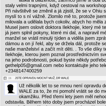
láska a blaženost, zatímco jsme si oba bu
staly velmi trapnými, když cestoval na worksho
Při návštěvě se změnil a já zjistil, že se v Ohiu
myslí to s ní vážně. Zlomilo mě to, protože jse
milovala a udělala bych cokoliv, abych ho měla
Musel jsem oslovit doktora Ilekhojie, který mé t
já jsem splnil pokyny, které mi dal, a napravil 
manžel se vrátil minulý týden a viděla jsem zpr
dámou a on jí řekl, aby se držela dál, protože s
naše manželství a začít mít děti. . To vše díky 
Ilekhojie, kterou jsem poznal prostřednictvím sv
na jeho podrobnosti, pokud byste někdy potřebo
gethelp05@gmail.com nebo kontaktujte jeho tele
+2348147400259
JSTE OPRAVDU MOCNÝ MUŽ, DR WALE
19.
Už několik let to se mnou není opravdu d
WALE za to, že mi pomohl vrátit se do 
okamžiku. Před třemi lety jsem měl nehod
odstavila. Během této doby jsem procházel bole