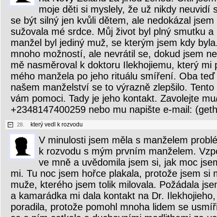
moje děti si myslely, že už nikdy neuvidí
se být silný jen kvůli dětem, ale nedokázal jsem 
sužovala mé srdce. Můj život byl plný smutku a 
manžel byl jediný muž, se kterým jsem kdy byla
mnoho možností, ale nevrátil se, dokud jsem nep
mě nasměroval k doktoru Ilekhojiemu, který mi 
mého manžela po jeho rituálu smíření. Oba teď 
našem manželství se to výrazně zlepšilo. Tent
vám pomoci. Tady je jeho kontakt. Zavolejte m
+2348147400259 nebo mu napište e-mail: (ge
který vedl k rozvodu
28.
V minulosti jsem měla s manželem problé
k rozvodu s mým prvním manželem. Vzpom
ve mně a uvědomila jsem si, jak moc jse
mi. Tu noc jsem hořce plakala, protože jsem si m
muže, kterého jsem tolik milovala. Požádala js
a kamarádka mi dala kontakt na Dr. Ilekhojieho
poradila, protože pomohl mnoha lidem se usmíř