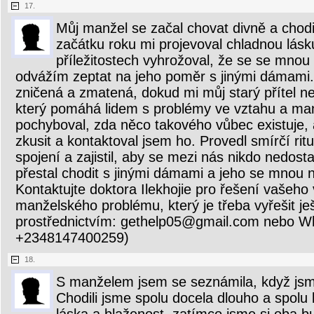
17.
Můj manžel se začal chovat divně a chodi
začátku roku mi projevoval chladnou lásku
příležitostech vyhrožoval, že se se mnou
odvážím zeptat na jeho poměr s jinými dámami.
zničená a zmatená, dokud mi můj starý přítel neř
který pomáhá lidem s problémy ve vztahu a man
pochyboval, zda něco takového vůbec existuje, 
zkusit a kontaktoval jsem ho. Provedl smírčí rit
spojení a zajistil, aby se mezi nás nikdo nedost
přestal chodit s jinými dámami a jeho se mnou 
Kontaktujte doktora Ilekhojie pro řešení vašeho
manželského problému, který je třeba vyřešit je
prostřednictvím: gethelp05@gmail.com nebo W
+2348147400259)
18.
S manželem jsem se seznámila, když jsme
Chodili jsme spolu docela dlouho a spolu 