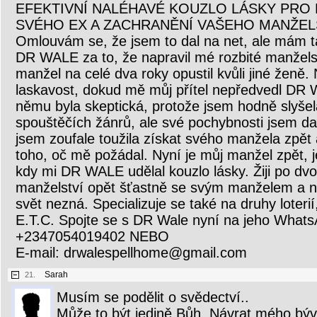
EFEKTIVNÍ NALÉHAVÉ KOUZLO LÁSKY PRO 
SVÉHO EX A ZACHRANĚNÍ VAŠEHO MANŽEL
Omlouvám se, že jsem to dal na net, ale mám t
DR WALE za to, že napravil mé rozbité manžels
manžel na celé dva roky opustil kvůli jiné ženě. 
laskavost, dokud mě můj přítel nepředvedl DR
němu byla skeptická, protože jsem hodně slyšel
spouštěčích žánrů, ale své pochybnosti jsem da
jsem zoufale toužila získat svého manžela zpět 
toho, oč mě požádal. Nyní je můj manžel zpět, j
kdy mi DR WALE udělal kouzlo lásky. Žiji po dv
manželství opět šťastně se svým manželem a 
svět nezná. Specializuje se také na druhy loteri
E.T.C. Spojte se s DR Wale nyní na jeho Whats
+2347054019402 NEBO
E-mail: drwalespellhome@gmail.com
Sarah
21.
Musím se podělit o svědectví..
Může to být jedině Bůh. Návrat mého bý