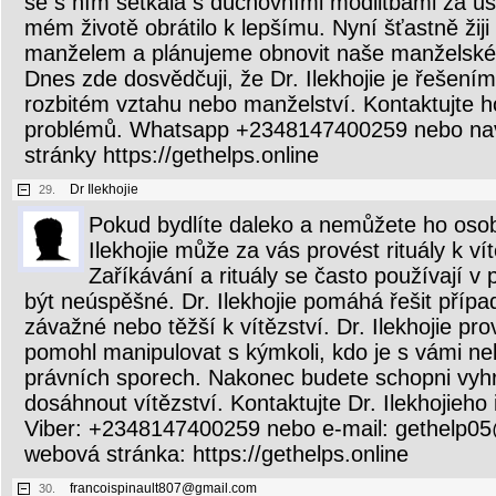
se s ním setkala s duchovními modlitbami za u
mém životě obrátilo k lepšímu. Nyní šťastně žij
manželem a plánujeme obnovit naše manželské s
Dnes zde dosvědčuji, že Dr. Ilekhojie je řešení
rozbitém vztahu nebo manželství. Kontaktujte ho
problémů. Whatsapp +2348147400259 nebo nav
stránky https://gethelps.online
Dr Ilekhojie
29.
Pokud bydlíte daleko a nemůžete ho osobn
Ilekhojie může za vás provést rituály k v
Zaříkávání a rituály se často používají v 
být neúspěšné. Dr. Ilekhojie pomáhá řešit případ
závažné nebo těžší k vítězství. Dr. Ilekhojie pro
pomohl manipulovat s kýmkoli, kdo je s vámi neb
právních sporech. Nakonec budete schopni vyh
dosáhnout vítězství. Kontaktujte Dr. Ilekhojieh
Viber: +2348147400259 nebo e-mail: gethelp0
webová stránka: https://gethelps.online
francoispinault807@gmail.com
30.