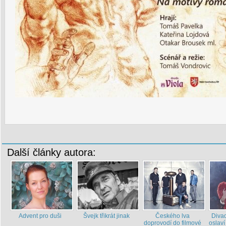
Další články autora:
Advent pro duši
Švejk třikrát jinak
Českého lva
Divad
doprovodí do filmové
oslaví