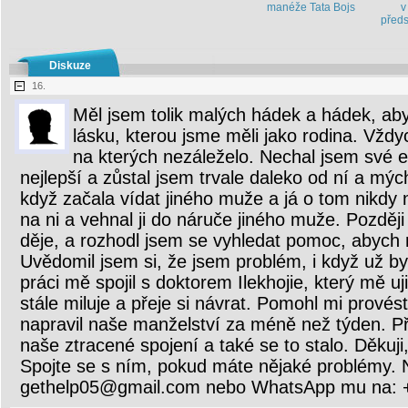
manéže Tata Bojs
v
předs
Diskuze
16.
Měl jsem tolik malých hádek a hádek, ab
lásku, kterou jsme měli jako rodina. Vždy
na kterých nezáleželo. Nechal jsem své 
nejlepší a zůstal jsem trvale daleko od ní a mých
když začala vídat jiného muže a já o tom nikdy
na ni a vehnal ji do náruče jiného muže. Později 
děje, a rozhodl jsem se vyhledat pomoc, abych 
Uvědomil jsem si, že jsem problém, i když už byl
práci mě spojil s doktorem Ilekhojie, který mě uj
stále miluje a přeje si návrat. Pomohl mi provést
napravil naše manželství za méně než týden. Př
naše ztracené spojení a také se to stalo. Děkuji,
Spojte se s ním, pokud máte nějaké problémy. 
gethelp05@gmail.com nebo WhatsApp mu na: