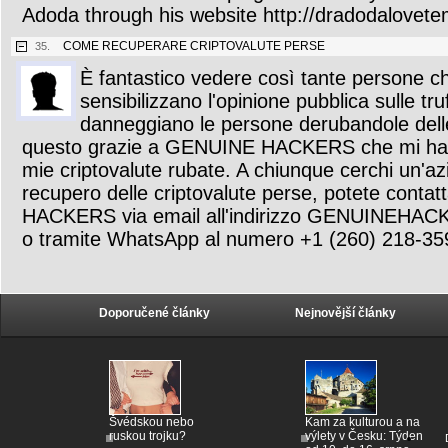
Adoda through his website http://dradodalovete
COME RECUPERARE CRIPTOVALUTE PERSE
35.
È fantastico vedere così tante persone ch
sensibilizzano l'opinione pubblica sulle t
danneggiano le persone derubandole delle 
questo grazie a GENUINE HACKERS che mi ha a
mie criptovalute rubate. A chiunque cerchi un'azi
recupero delle criptovalute perse, potete cont
HACKERS via email all'indirizzo GENUINE
o tramite WhatsApp al numero +1 (260) 218-35
Doporučené články
Nejnovější články
Švédskou nebo
Kam za kulturou a na
ruskou trojku?
výlety v Česku: Týden