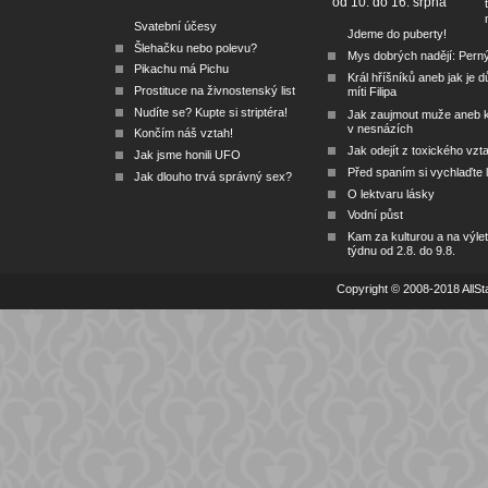
od 10. do 16. srpna
Svatební účesy
Jdeme do puberty!
Šlehačku nebo polevu?
Mys dobrých nadějí: Pern
Pikachu má Pichu
Král hříšníků aneb jak je dů
Prostituce na živnostenský list
míti Filipa
Nudíte se? Kupte si striptéra!
Jak zaujmout muže aneb 
v nesnázích
Končím náš vztah!
Jak odejít z toxického vzt
Jak jsme honili UFO
Před spaním si vychlaďte l
Jak dlouho trvá správný sex?
O lektvaru lásky
Vodní půst
Kam za kulturou a na výlet
týdnu od 2.8. do 9.8.
Copyright © 2008-2018 AllSta