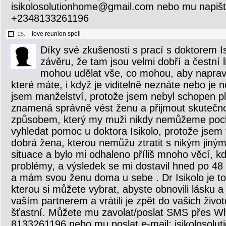
isikolosolutionhome@gmail.com nebo mu napiš
+2348133261196
love reunion spell
25.
Díky své zkušenosti s prací s doktorem I
závěru, že tam jsou velmi dobří a čestní l
mohou udělat vše, co mohou, aby napravil
které máte, i když je viditelně neznáte nebo je n
jsem manželství, protože jsem nebyl schopen pl
znamená správně vést ženu a přijmout skutečno
způsobem, který my muži nikdy nemůžeme poch
vyhledat pomoc u doktora Isikolo, protože jsem 
dobrá žena, kterou nemůžu ztratit s nikým jiným
situace a bylo mi odhaleno příliš mnoho věcí, k
problémy, a výsledek se mi dostavil hned po 48 h
a mám svou ženu doma u sebe . Dr Isikolo je to
kterou si můžete vybrat, abyste obnovili lásku 
vaším partnerem a vrátili je zpět do vašich život
šťastní. Můžete mu zavolat/poslat SMS přes 
8133261196 nebo mu poslat e-mail: isikolosol