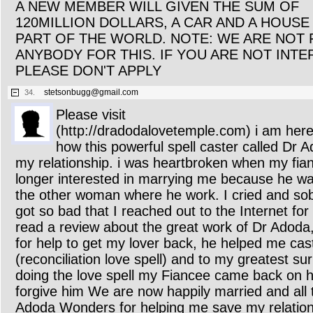
A NEW MEMBER WILL GIVEN THE SUM OF
120MILLION DOLLARS, A CAR AND A HOUSE 
PART OF THE WORLD. NOTE: WE ARE NOT
ANYBODY FOR THIS. IF YOU ARE NOT INT
PLEASE DON'T APPLY
stetsonbugg@gmail.com
34.
Please visit
(http://dradodalovetemple.com) i am here
how this powerful spell caster called Dr 
my relationship. i was heartbroken when my fia
longer interested in marrying me because he was
the other woman where he work. I cried and sobb
got so bad that I reached out to the Internet for
read a review about the great work of Dr Adoda,
for help to get my lover back, he helped me cas
(reconciliation love spell) and to my greatest su
doing the love spell my Fiancee came back on 
forgive him We are now happily married and all
Adoda Wonders for helping me save my relation