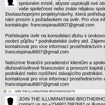
správném místě, abyste uspokojili své o
vaše společnost nebo znáte nějakou spol
životaschopnými projekty/návrhy, která potřebuj
nám prosím s požadavkem na úvěr. Pro více in
kontaktujte: francoispinault807@gmail.com
Potřebujete úvěr na konsolidaci dluhu s úroko
osobní půjčku * podnikatelské úvěry atd. Zájemc
kontaktovat pro více informací prostřednictvím 
francoispinault807@gmail.com
Nabízíme finanční poradenství klientům a spole
dluhové/úvěrové financování a provozní kapitál
podnikání nebo rozšíření stávajícího podnikání.
kontaktovat pro více informací prostřednictvím 
francoispinault807@gmail.com
JOIN THE ILLUMINATI666 BROTHERHOOD?!!!
33.
JOIN THE ILLUMINATI666 BROTHERHO
contact us on +2349017887682 or illum