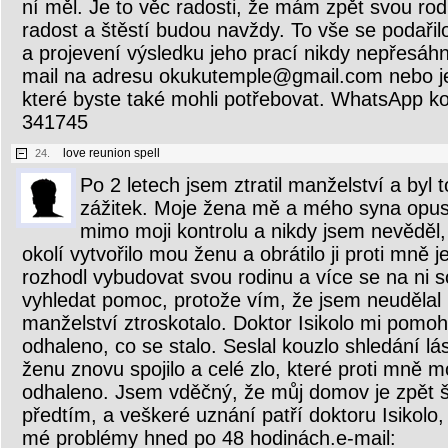
ní měl. Je to věc radosti, že mám zpět svou ro
radost a štěstí budou navždy. To vše se podaři
a projevení výsledku jeho prací nikdy nepřesáh
mail na adresu okukutemple@gmail.com nebo je
které byste také mohli potřebovat. WhatsApp k
341745
love reunion spell
24.
Po 2 letech jsem ztratil manželství a byl
zážitek. Moje žena mě a mého syna opust
mimo moji kontrolu a nikdy jsem nevěděl,
okolí vytvořilo mou ženu a obrátilo ji proti mně 
rozhodl vybudovat svou rodinu a více se na ni s
vyhledat pomoc, protože vím, že jsem neudělal 
manželství ztroskotalo. Doktor Isikolo mi pomoh
odhaleno, co se stalo. Seslal kouzlo shledání l
ženu znovu spojilo a celé zlo, které proti mně m
odhaleno. Jsem vděčný, že můj domov je zpět š
předtím, a veškeré uznání patří doktoru Isikolo,
mé problémy hned po 48 hodinách.e-mail: