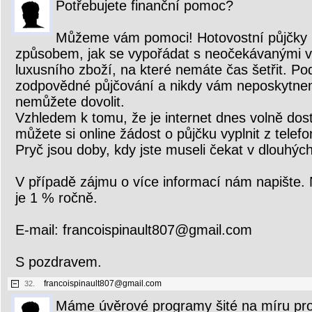
Potřebujete finanční pomoc?
Můžeme vám pomoci! Hotovostní půjčky
způsobem, jak se vypořádat s neočekávanými 
luxusního zboží, na které nemáte čas šetřit. P
zodpovědné půjčování a nikdy vám neposkytnem
nemůžete dovolit.
Vzhledem k tomu, že je internet dnes volně dost
můžete si online žádost o půjčku vyplnit z tele
Pryč jsou doby, kdy jste museli čekat v dlouhých
V případě zájmu o více informací nám napište.
je 1 % ročně.
E-mail: francoispinault807@gmail.com
S pozdravem.
francoispinault807@gmail.com
32.
Máme úvěrové programy šité na míru pro ja