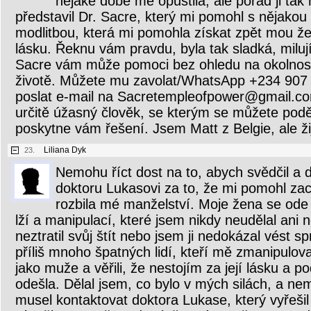
nějaké době mě opustila, ale pořád ji tak m
představil Dr. Sacre, který mi pomohl s nějakou
modlitbou, která mi pomohla získat zpět mou že
lásku. Řeknu vám pravdu, byla tak sladká, milujíc
Sacre vám může pomoci bez ohledu na okolnos
životě. Můžete mu zavolat/WhatsApp +234 907
poslat e-mail na Sacretempleofpower@gmail.co
určitě úžasný člověk, se kterým se můžete podě
poskytne vám řešení. Jsem Matt z Belgie, ale ž
Liliana Dyk
23.
Nemohu říct dost na to, abych svědčil a d
doktoru Lukasovi za to, že mi pomohl zach
rozbila mé manželství. Moje žena se ode
lží a manipulací, které jsem nikdy neudělal ani
neztratil svůj štít nebo jsem ji nedokázal vést s
příliš mnoho špatných lidí, kteří mě zmanipulova
jako muže a věřili, že nestojím za její lásku a p
odešla. Dělal jsem, co bylo v mých silách, a ne
musel kontaktovat doktora Lukase, který vyřešil