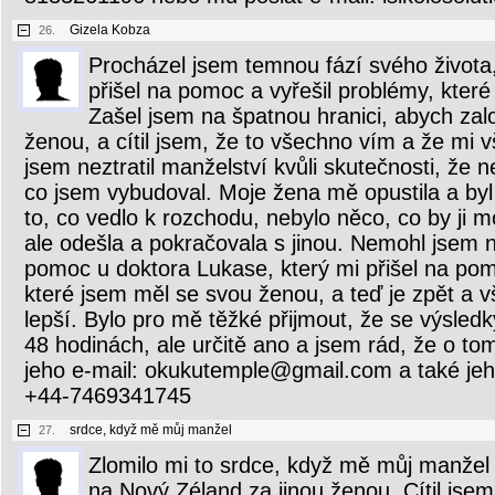
Gizela Kobza
26.
Procházel jsem temnou fází svého života
přišel na pomoc a vyřešil problémy, které
Zašel jsem na špatnou hranici, abych zalo
ženou, a cítil jsem, že to všechno vím a že mi 
jsem neztratil manželství kvůli skutečnosti, že nep
co jsem vybudoval. Moje žena mě opustila a byl
to, co vedlo k rozchodu, nebylo něco, co by ji m
ale odešla a pokračovala s jinou. Nemohl jsem ni
pomoc u doktora Lukase, který mi přišel na pom
které jsem měl se svou ženou, a teď je zpět a 
lepší. Bylo pro mě těžké přijmout, že se výsledk
48 hodinách, ale určitě ano a jsem rád, že o to
jeho e-mail: okukutemple@gmail.com a také je
+44-7469341745
srdce, když mě můj manžel
27.
Zlomilo mi to srdce, když mě můj manžel 
na Nový Zéland za jinou ženou. Cítil jsem,