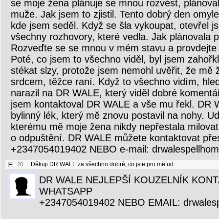
se moje žena plánuje se mnou rozvést, plánoval
muže. Jak jsem to zjistil. Tento dobrý den omyl
kde jsem seděl. Když se šla vykoupat, otevřel jse
všechny rozhovory, které vedla. Jak plánovala 
Rozveďte se se mnou v mém stavu a provdejte 
Poté, co jsem to všechno viděl, byl jsem zahořkl
stékat slzy, protože jsem nemohl uvěřit, že mě 
srdcem, těžce raní. Když to všechno vidím, hl
narazil na DR WALE, který viděl dobré komentáře
jsem kontaktoval DR WALE a vše mu řekl. DR 
bylinný lék, který mě znovu postavil na nohy. Ud
kterému mě moje žena nikdy nepřestala milovat
o odpuštění. DR WALE můžete kontaktovat pře
+2347054019402 NEBO e-mail: drwalespellho
Děkuji DR WALE za všechno dobré, co jste pro mě ud
20.
DR WALE NEJLEPŠÍ KOUZELNÍK KONT
WHATSAPP
+2347054019402 NEBO EMAIL: drwales