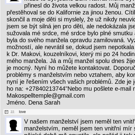
přinesl do života velkou radost. Můj manž
přestěhoval se do Kalifornie za jinou ženou. Cíti
skončil a moje děti si myslely, že už nikdy neuvi
jsem se být silná jen pro děti, ale nedokázala js
sužovala mé srdce, mé srdce bylo plné smutku a
byla do svého manžela opravdu zamilovaná. V
možností, ale nevrátil se, dokud jsem nepotkala 
k Dr. Makovi, kouzelníkovi, který mi po 24 hodi
mého manžela. Já a můj manžel spolu dnes žij
je mocný. Nyní ho můžete kontaktovat. Dopor
problémy s manželstvím nebo vztahem, aby kon
nyní je řešením všech vašich problémů. Zde je
ho na: +27840213744"Nebo mu pošlete e-mail 
Makospelltemple@gmail.com
Jméno. Dena Sarah
love
22.
V našem manželství jsem neměl ten vnitř
manželstvím, neměl jsem ten vnitřní mír