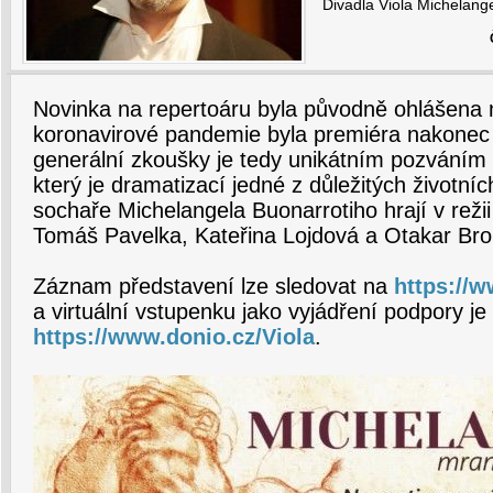
Divadla Viola Michelang
Novinka na repertoáru byla původně ohlášena 
koronavirové pandemie byla premiéra nakone
generální zkoušky je tedy unikátním pozváním 
který je dramatizací jedné z důležitých životníc
sochaře Michelangela Buonarrotiho hrají v rež
Tomáš Pavelka, Kateřina Lojdová a Otakar Bro
Záznam představení lze sledovat na
https://w
a virtuální vstupenku jako vyjádření podpory je
https://www.donio.cz/Viola
.