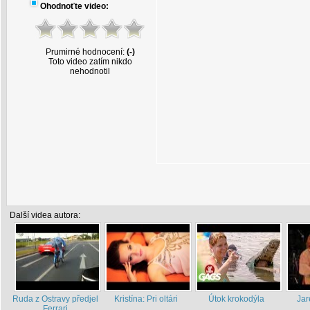
Ohodnoťte video:
Prumirné hodnocení:
(-)
Toto video zatím nikdo
nehodnotil
Další videa autora:
Ruda z Ostravy předjel
Kristína: Pri oltári
Útok krokodýla
Jar
Ferrari