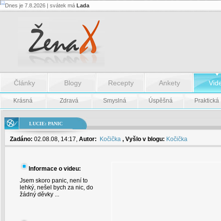
Dnes je 7.8.2026 | svátek má
Lada
Lucie:
Panic
-
Lucie:
Panic
Články
Blogy
Recepty
Ankety
Vid
Krásná
Zdravá
Smyslná
Úspěšná
Praktická
LUCIE: PANIC
Zadáno:
02.08.08, 14:17,
Autor:
Kočička
, Vyšlo v blogu:
Kočička
Informace o videu:
Jsem skoro panic, není to
lehký, nešel bych za nic, do
žádný děvky ...