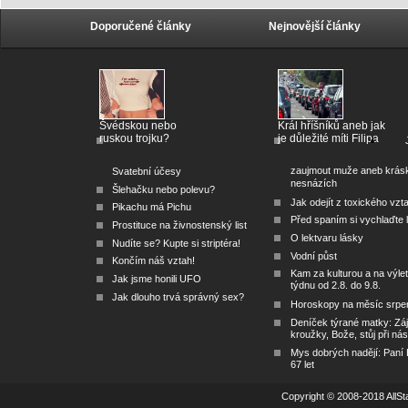
Doporučené články
Nejnovější články
Švédskou nebo
Král hříšníků aneb jak
ruskou trojku?
je důležité míti Filipa
zaujmout muže aneb krás
Svatební účesy
nesnázích
Šlehačku nebo polevu?
Jak odejít z toxického vzt
Pikachu má Pichu
Před spaním si vychlaďte l
Prostituce na živnostenský list
O lektvaru lásky
Nudíte se? Kupte si striptéra!
Vodní půst
Končím náš vztah!
Kam za kulturou a na výlet
Jak jsme honili UFO
týdnu od 2.8. do 9.8.
Jak dlouho trvá správný sex?
Horoskopy na měsíc srpe
Deníček týrané matky: Zá
kroužky, Bože, stůj při nás
Mys dobrých nadějí: Paní
67 let
Copyright © 2008-2018 AllSta