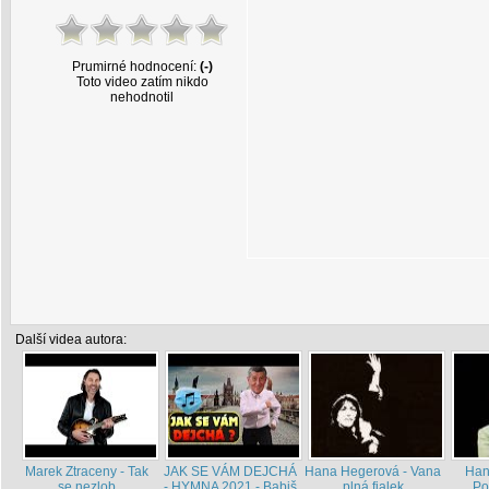
Prumirné hodnocení:
(-)
Toto video zatím nikdo
nehodnotil
Další videa autora:
Marek Ztraceny - Tak
JAK SE VÁM DEJCHÁ
Hana Hegerová - Vana
Han
se nezlob
- HYMNA 2021 - Babiš
plná fialek
Po