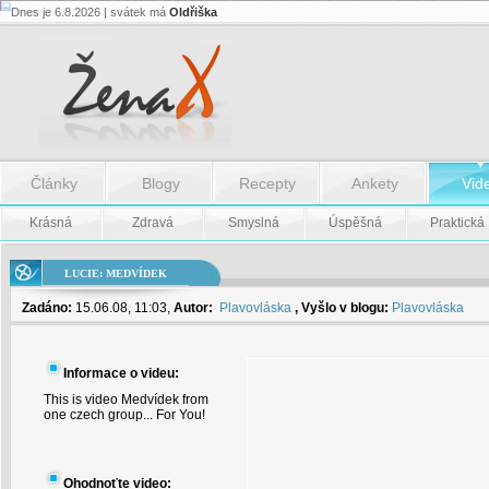
Dnes je 6.8.2026 | svátek má
Oldřiška
Lucie:
Medvídek
-
Lucie:
Medvídek
Články
Blogy
Recepty
Ankety
Vid
Krásná
Zdravá
Smyslná
Úspěšná
Praktická
LUCIE: MEDVÍDEK
Zadáno:
15.06.08, 11:03,
Autor:
Plavovláska
, Vyšlo v blogu:
Plavovláska
Informace o videu:
This is video Medvídek from
one czech group... For You!
Ohodnoťte video: