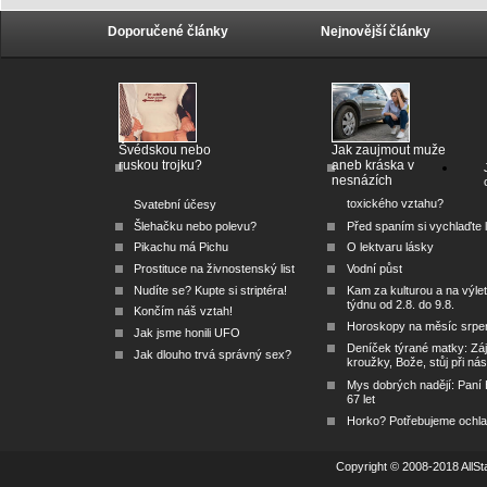
Doporučené články
Nejnovější články
Švédskou nebo
Jak zaujmout muže
ruskou trojku?
aneb kráska v
nesnázích
toxického vztahu?
Svatební účesy
Šlehačku nebo polevu?
Před spaním si vychlaďte l
Pikachu má Pichu
O lektvaru lásky
Prostituce na živnostenský list
Vodní půst
Nudíte se? Kupte si striptéra!
Kam za kulturou a na výlet
týdnu od 2.8. do 9.8.
Končím náš vztah!
Horoskopy na měsíc srpe
Jak jsme honili UFO
Deníček týrané matky: Zá
Jak dlouho trvá správný sex?
kroužky, Bože, stůj při nás
Mys dobrých nadějí: Paní
67 let
Horko? Potřebujeme ochlad
Copyright © 2008-2018 AllSta