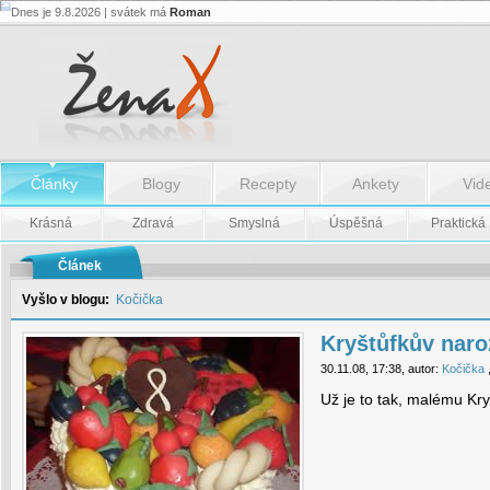
Dnes je 9.8.2026 | svátek má
Roman
Kryštůfkův
narozeninový
dortík
-
Kryštůfkův
narozeninový
dortík
Články
Blogy
Recepty
Ankety
Vid
Krásná
Zdravá
Smyslná
Úspěšná
Praktická
Článek
Vyšlo v blogu:
Kočička
Kryštůfkův naro
30.11.08, 17:38, autor:
Kočička
Už je to tak, malému Kryš