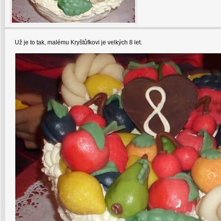
Už je to tak, malému Kryštůfkovi je velkých 8 let.