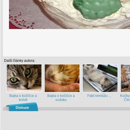
Další články autora:
Bajka o kočičce a
Bajka o kočičce a
Fakt nemůžu ...
Kočky
krávě
ocásku
Čín
Diskuze