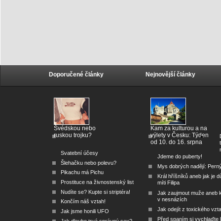
Doporučené články
Nejnovější články
Švédskou nebo
Kam za kulturou a na
ruskou trojku?
výlety v Česku: Týden
od 10. do 16. srpna
Svatební účesy
Jdeme do puberty!
Šlehačku nebo polevu?
Mys dobrých nadějí: Pern
Pikachu má Pichu
Král hříšníků aneb jak je dů
Prostituce na živnostenský list
míti Filipa
Nudíte se? Kupte si striptéra!
Jak zaujmout muže aneb 
v nesnázích
Končím náš vztah!
Jak odejít z toxického vzt
Jak jsme honili UFO
Před spaním si vychlaďte l
Jak dlouho trvá správný sex?