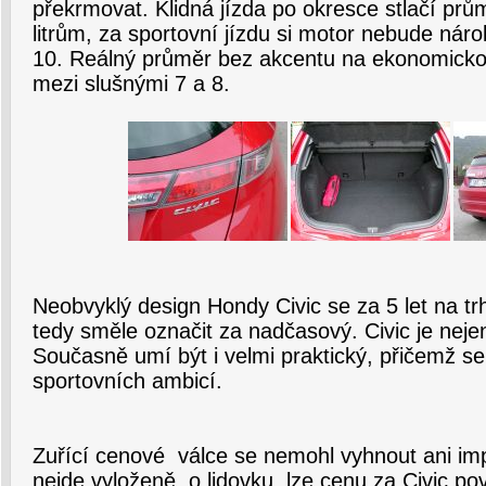
překrmovat. Klidná jízda po okresce stlačí prů
litrům, za sportovní jízdu si motor nebude nár
10. Reálný průměr bez akcentu na ekonomicko
mezi slušnými 7 a 8.
Neobvyklý design Hondy Civic se za 5 let na tr
tedy směle označit za nadčasový. Civic je nejen 
Současně umí být i velmi praktický, přičemž 
sportovních ambicí.
Zuřící cenové válce se nemohl vyhnout ani imp
nejde vyloženě o lidovku, lze cenu za Civic p