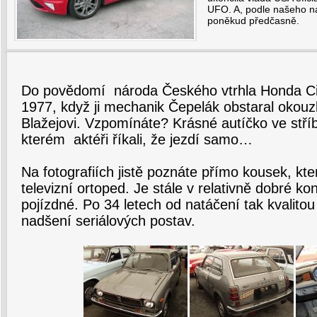
UFO. A, podle našeho ná
poněkud předčasně.
Do povědomí národa Českého vtrhla Honda Civ
1977, když ji mechanik Čepelák obstaral oko
Blažejovi. Vzpomínáte? Krásné autíčko ve stří
kterém aktéři říkali, že jezdí samo…
Na fotografiích jistě poznáte přímo kousek, kte
televizní ortoped. Je stále v relativně dobré ko
pojízdné. Po 34 letech od natáčení tak kvalito
nadšení seriálových postav.