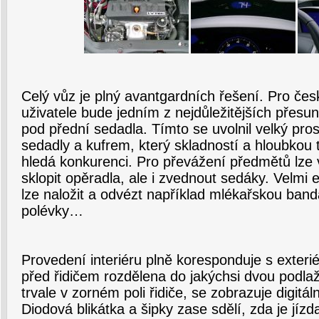
Celý vůz je plný avantgardních řešení. Pro č
uživatele bude jedním z nejdůležitějších přesun
pod přední sedadla. Tímto se uvolnil velký pro
sedadly a kufrem, který skladností a hloubkou 
hledá konkurenci. Pro převážení předmětů lze
sklopit opěradla, ale i zvednout sedáky. Velmi e
lze naložit a odvézt například mlékařskou ban
polévky…
Provedení interiéru plně koresponduje s exteri
před řidičem rozdělena do jakýchsi dvou podlaž
trvale v zorném poli řidiče, se zobrazuje digitáln
Diodová blikátka a šipky zase sdělí, zda je jíz