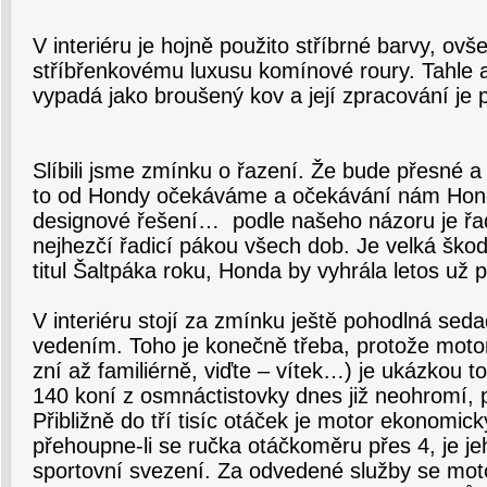
V interiéru je hojně použito stříbrné barvy, o
stříbřenkovému luxusu komínové roury. Tahle 
vypadá jako broušený kov a její zpracování je p
Slíbili jsme zmínku o řazení. Že bude přesné a
to od Hondy očekáváme a očekávání nám Honda
designové řešení… podle našeho názoru je řad
nejhezčí řadicí pákou všech dob. Je velká škod
titul Šaltpáka roku, Honda by vyhrála letos už 
V interiéru stojí za zmínku ještě pohodlná se
vedením. Toho je konečně třeba, protože moto
zní až familiérně, viďte – vítek…) je ukázkou toč
140 koní z osmnáctistovky dnes již neohromí, 
Přibližně do tří tisíc otáček je motor ekonomick
přehoupne-li se ručka otáčkoměru přes 4, je je
sportovní svezení. Za odvedené služby se mot