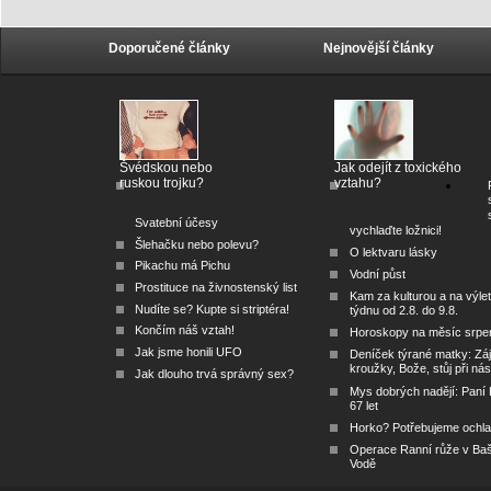
Doporučené články
Nejnovější články
Švédskou nebo
Jak odejít z toxického
ruskou trojku?
vztahu?
Svatební účesy
vychlaďte ložnici!
Šlehačku nebo polevu?
O lektvaru lásky
Pikachu má Pichu
Vodní půst
Prostituce na živnostenský list
Kam za kulturou a na výlet
Nudíte se? Kupte si striptéra!
týdnu od 2.8. do 9.8.
Končím náš vztah!
Horoskopy na měsíc srpe
Jak jsme honili UFO
Deníček týrané matky: Zá
kroužky, Bože, stůj při nás
Jak dlouho trvá správný sex?
Mys dobrých nadějí: Paní
67 let
Horko? Potřebujeme ochlad
Operace Ranní růže v Ba
Vodě