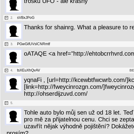
trošku UFO - ale krásný
sVBxJPoG
2.
Thanks for shainrg. What a pleasure to r
PGwGifUVslCNRmtf
3.
oATAQE <a href="http://ehtobcrrhvrd.co
tsXEuXhQvAV
4.
BE
yqnaFi , [url=http://kcewbtfwcwrb.com/]kc
[link=http://fweycinrozgn.com/]fweycinrozg
http://ohserdijzuvd.com/
5.
Tohle auto bylo můj sen už od 18 let. Te
pro mě za přijatelnou cenu. Chci se zepta
uzavřít nějak výhodně pojištění? Dokážet
prosím?