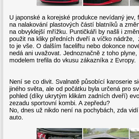
U japonské a korejské produkce nevídaný jev, f
na nalakování plastových částí blatníků a zm
na obvyklejší mřížku. Puntičkáři by našli i změn
použit na kliky předních dveří a víčko nádrže, 
to je vše. O dalším faceliftu nebo dokonce nov
nedá ani uvažovat. Jednoznačně z toho plyne,
modelem trefila do vkusu zákazníka z Evropy.
Není se co divit. Svalnatě působící karoserie si
jiného světa, ale od počátku byla určená pro s
pohled (díky ukrytým klikám zadních dveří) ev
zezadu sportovní kombi. A zepředu?
No, dnes už nikdo není na pochybách, zda vid
auto.