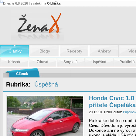
Dnes je 6.8.2026 | svátek má
Oldřiška
Honda
Civic
1,8
i-
VTEC
GT
–
Dar
přítele
Čepeláka
Články
Blogy
Recepty
Ankety
Vid
a
Mr.
Krásná
Zdravá
Smyslná
Úspěšná
Praktická
Spocka
-
Článek
Honda
Civic
Rubrika:
Úspěšná
1,8
i-
VTEC
Honda Civic 1,8
GT
–
přítele Čepelák
Dar
přítele
20.12.10, 13:00, autor:
Pupowsk
Čepeláka
a
Po krátké době se opě
Mr.
Civic. Důvodem je výročí
Spocka
Dokonce ani ne výročí a
ukončila vláda USA ofici