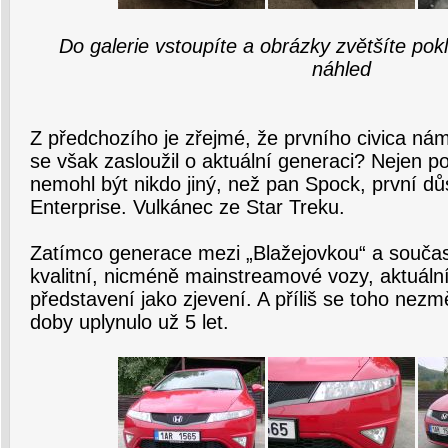
Do galerie vstoupíte a obrázky zvětšíte pok
náhled
Z předchozího je zřejmé, že prvního civica ná
se však zasloužil o aktuální generaci? Nejen p
nemohl být nikdo jiný, než pan Spock, první dů
Enterprise. Vulkánec ze Star Treku.
Zatímco generace mezi „Blažejovkou“ a současno
kvalitní, nicméně mainstreamové vozy, aktuální
představení jako zjevení. A příliš se toho nezm
doby uplynulo už 5 let.