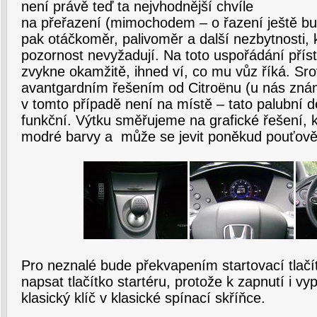
není právě teď ta nejvhodnější chvíle
na přeřazení (mimochodem – o řazení ještě bud
pak otáčkoměr, palivoměr a další nezbytnosti, 
pozornost nevyžadují. Na toto uspořádání přístr
zvykne okamžitě, ihned ví, co mu vůz říká. Sro
avantgardním řešením od Citroënu (u nás známé
v tomto případě není na místě – tato palubní 
funkční. Výtku směřujeme na grafické řešení, 
modré barvy a může se jevit poněkud pouťově
Pro neznalé bude překvapením startovací tlač
napsat tlačítko startéru, protože k zapnutí i vy
klasický klíč v klasické spínací skříňce.