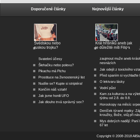
Doporučené články
Nejnovější články
Švédskou nebo
Král hříšníků aneb jak
ruskou trojku?
je důležité míti Filipa
zaujmout muže aneb krás
Svatební účesy
nesnázích
Šlehačku nebo polevu?
Jak odejít z toxického vzt
Pikachu má Pichu
Před spaním si vychlaďte l
Prostituce na živnostenský list
O lektvaru lásky
Nudíte se? Kupte si striptéra!
Vodní půst
Končím náš vztah!
Kam za kulturou a na výlet
Jak jsme honili UFO
týdnu od 2.8. do 9.8.
Jak dlouho trvá správný sex?
Horoskopy na měsíc srpe
Deníček týrané matky: Zá
kroužky, Bože, stůj při nás
Mys dobrých nadějí: Paní
67 let
Copyright © 2008-2018 AllSta