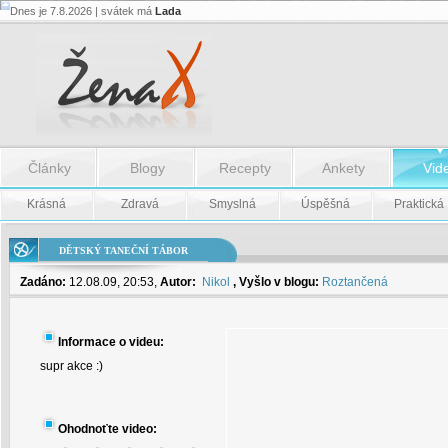
Dnes je 7.8.2026 | svátek má
Lada
Dětský
taneční
tábor
-
Dětský
taneční
tábor
Články
Blogy
Recepty
Ankety
Vid
Krásná
Zdravá
Smyslná
Úspěšná
Praktická
DĚTSKÝ TANEČNÍ TÁBOR
Zadáno:
12.08.09, 20:53,
Autor:
Nikol
, Vyšlo v blogu:
Roztančená
Informace o videu:
supr akce :)
Ohodnoťte video: