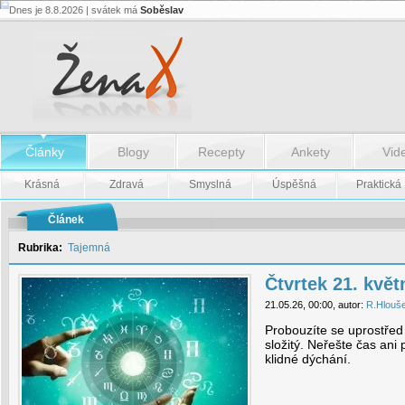
Dnes je 8.8.2026 | svátek má
Soběslav
Čtvrtek
21.
května
-
Čtvrtek
21.
května
Články
Blogy
Recepty
Ankety
Vid
Krásná
Zdravá
Smyslná
Úspěšná
Praktická
Článek
Rubrika:
Tajemná
Čtvrtek 21. květ
21.05.26, 00:00, autor:
R.Hlouš
Probouzíte se uprostřed
složitý. Neřešte čas ani
klidné dýchání.