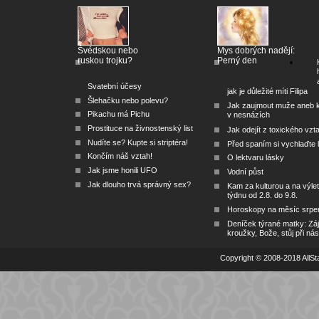
Švédskou nebo
Mys dobrých nadějí:
ruskou trojku?
Perný den
Svatební účesy
jak je důležité míti Filipa
Šlehačku nebo polevu?
Jak zaujmout muže aneb 
Pikachu má Pichu
v nesnázích
Prostituce na živnostenský list
Jak odejít z toxického vzt
Nudíte se? Kupte si striptéra!
Před spaním si vychlaďte l
Končím náš vztah!
O lektvaru lásky
Jak jsme honili UFO
Vodní půst
Jak dlouho trvá správný sex?
Kam za kulturou a na výlet
týdnu od 2.8. do 9.8.
Horoskopy na měsíc srpe
Deníček týrané matky: Zá
kroužky, Bože, stůj při nás
Copyright © 2008-2018 AllSta