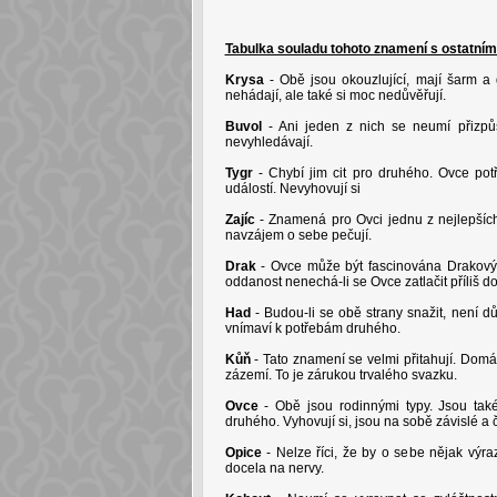
Tabulka souladu tohoto znamení s ostatním
Krysa
- Obě jsou okouzlující, mají šarm a 
nehádají, ale také si moc nedůvěřují.
Buvol
- Ani jeden z nich se neumí přizpůs
nevyhledávají.
Tygr
- Chybí jim cit pro druhého. Ovce pot
událostí. Nevyhovují si
Zajíc
- Znamená pro Ovci jednu z nejlepšíc
navzájem o sebe pečují.
Drak
- Ovce může být fascinována Drakovým
oddanost nenechá-li se Ovce zatlačit příliš d
Had
- Budou-li se obě strany snažit, není d
vnímaví k potřebám druhého.
Kůň
- Tato znamení se velmi přitahují. Dom
zázemí. To je zárukou trvalého svazku.
Ovce
- Obě jsou rodinnými typy. Jsou také
druhého. Vyhovují si, jsou na sobě závislé a ča
Opice
- Nelze říci, že by o sebe nějak výrazn
docela na nervy.