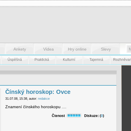
Ankety
Videa
Hry online
Slevy
Úspěšná
Praktická
Kulturní
Tajemná
Rozhněva
Čínský horoskop: Ovce
31.07.08, 15:38, autor:
redakce
Znamení čínského horoskopu ....
Čtenost
Diskuze: (
0
)