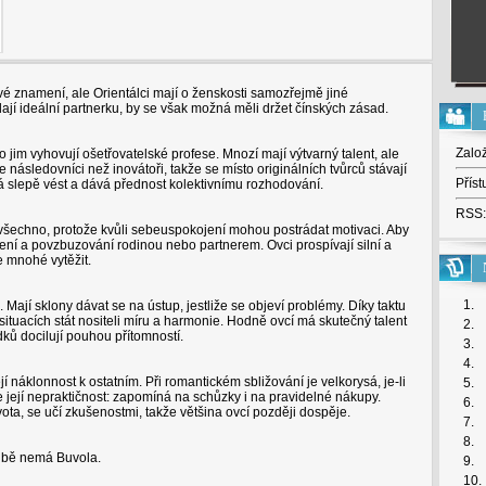
é znamení, ale Orientálci mají o ženskosti samozřejmě jiné
ají ideální partnerku, by se však možná měli držet čínských zásad.
Zalo
 jim vyhovují ošetřovatelské profese. Mnozí mají výtvarný talent, ale
e následovníci než inovátoři, takže se místo originálních tvůrců stávají
Příst
á slepě vést a dává přednost kolektivnímu rozhodování.
RSS:
 všechno, protože kvůli sebeuspokojení mohou postrádat motivaci. Aby
edení a povzbuzování rodinou nebo partnerem. Ovci prospívají silní a
e mnohé vytěžit.
1.
Mají sklony dávat se na ústup, jestliže se objeví problémy. Díky taktu
tuacích stát nositeli míru a harmonie. Hodně ovcí má skutečný talent
2.
ků docilují pouhou přítomností.
3.
4.
í náklonnost k ostatním. Při romantickém sbližování je velkorysá, je-li
5.
e její nepraktičnost: zapomíná na schůzky i na pravidelné nákupy.
6.
ivota, se učí zkušenostmi, takže většina ovcí později dospěje.
7.
8.
libě nemá Buvola.
9.
10.