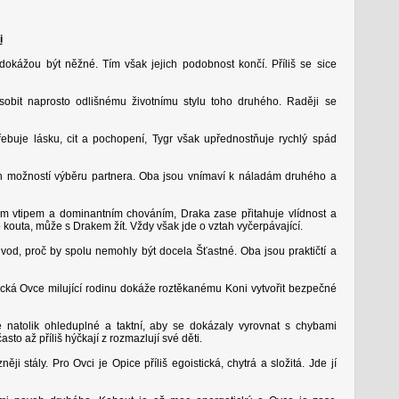
i
dokážou být něžné. Tím však jejich podobnost končí. Příliš se sice
obit naprosto odlišnému životnímu stylu toho druhého. Raději se
řebuje lásku, cit a pochopení, Tygr však upřednostňuje rychlý spád
h možností výběru partnera. Oba jsou vnímaví k náladám druhého a
 vtipem a dominantním chováním, Draka zase přitahuje vlídnost a
o kouta, může s Drakem žít. Vždy však jde o vztah vyčerpávající.
ůvod, proč by spolu nemohly být docela Šťastné. Oba jsou praktičtí a
ácká Ovce milující rodinu dokáže roztěkanému Koni vytvořit bezpečné
 natolik ohleduplné a taktní, aby se dokázaly vyrovnat s chybami
sto až příliš hýčkají z rozmazlují své děti.
ěji stály. Pro Ovci je Opice příliš egoistická, chytrá a složitá. Jde jí