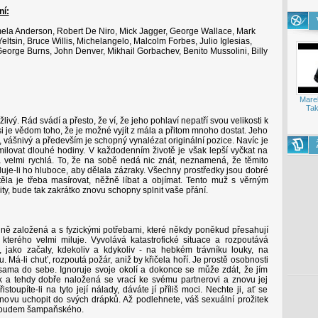
ní:
mela Anderson, Robert De Niro, Mick Jagger, George Wallace, Mark
eltsin, Bruce Willis, Michelangelo, Malcolm Forbes, Julio Iglesias,
George Burns, John Denver, Mikhail Gorbachev, Benito Mussolini, Billy
Mare
Tak
livý. Rád svádí a přesto, že ví, že jeho pohlaví nepatří svou velikosti k
si je vědom toho, že je možné vyjít z mála a přitom mnoho dostat. Jeho
ý, vášnivý a především je schopný vynalézat originální pozice. Navíc je
ilovat dlouhé hodiny. V každodenním životě je však lepší vyčkat na
 velmi rychlá. To, že na sobě nedá nic znát, neznamená, že těmito
iluje-li ho hluboce, aby dělala zázraky. Všechny prostředky jsou dobré
 těla je třeba masírovat, něžně líbat a objímat. Tento muž s věrným
ity, bude tak zakrátko znovu schopny splnit vaše přání.
ě založená a s fyzickými potřebami, které někdy poněkud přesahují
terého velmi miluje. Vyvolává katastrofické situace a rozpoutává
, jako začaly, kdekoliv a kdykoliv - na hebkém trávníku louky, na
Má-li chuť, rozpoutá požár, aniž by křičela hoří. Je prostě osobnosti
sama do sebe. Ignoruje svoje okolí a dokonce se může zdát, že jím
k a tehdy dobře naložená se vrací ke svému partnerovi a znovu jej
stoupíte-li na tyto její nálady, dáváte jí příliš moci. Nechte ji, ať se
 znovu uchopit do svých drápků. Až podlehnete, váš sexuální prožitek
 proudem šampaňského.