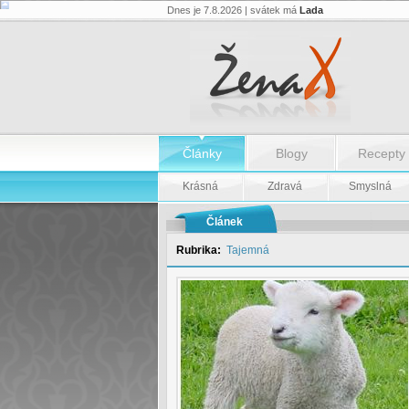
Dnes je 7.8.2026 | svátek má
Lada
Čínský
horoskop:
Ovce
-
Čínský
horoskop:
Ovce
Články
Blogy
Recepty
Krásná
Zdravá
Smyslná
Článek
Rubrika:
Tajemná