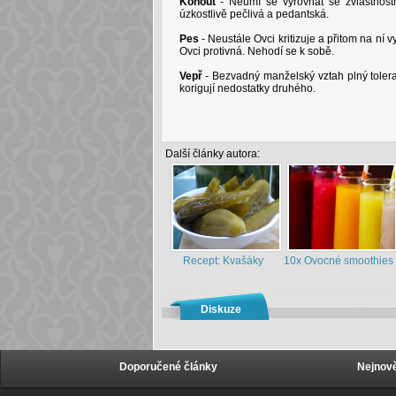
Kohout
- Neumí se vyrovnat se zvláštnost
úzkostlivě pečlivá a pedantská.
Pes
- Neustále Ovci kritizuje a přitom na ní 
Ovci protivná. Nehodí se k sobě.
Vepř
- Bezvadný manželský vztah plný toler
korigují nedostatky druhého.
Další články autora:
Recept: Kvašáky
10x Ovocné smoothies
Diskuze
Doporučené články
Nejnově