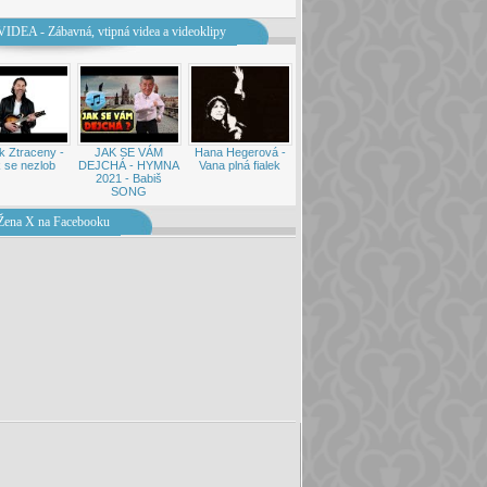
VIDEA - Zábavná, vtipná videa a videoklipy
k Ztraceny -
JAK SE VÁM
Hana Hegerová -
 se nezlob
DEJCHÁ - HYMNA
Vana plná fialek
2021 - Babiš
SONG
Žena X na Facebooku