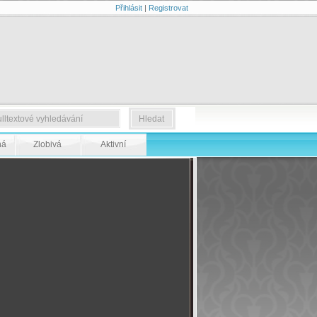
Přihlásit
|
Registrovat
ná
Zlobivá
Aktivní