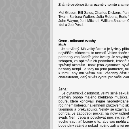
Známé osobnosti, narozené v tomto zname
Mel Gibson, Bill Gates, Charles Dickens, Pa
Twain, Barbara Walters, Julia Roberts, Boris Y
John Wayne, Joni Mitchell, William Shatner, 
Idol a Joe Pesci.
Ovce - milostné vztahy
Muž:
Je otevřený. Má velký šarm a je fyzicky přitaž
největším, vůbec mu to nevadí. Velice dobře 
partnerky znají dobře jeho kvality. Je smysln
schopen, za optimálních podmínek, krásně m
správný okamžik. Jinak jeho ejakulace bývá
nezdary netrpí. Je tedy na jeho partnerce, m
k tomu, aby mu vrátila silu. Všechny části
charakterem, který si vás vybral pro vaše kval
Žena:
Je dynamická osobnost, velmi silně sexuáln
rozměry onoho malého křehkého mužíčka, k
bouře, které končívají stejně nepředvídaně
rodinném koberci, na jemném plážovém písku. 
tajemnou a překvapující. Někdy se uzavírá 
pohrdá. Je zapotřebí počkat na nový úplně
svádí. Není třeba ji povolovat moc rychle. Při
trochu trápí, ať bojuje o to, aby vás mohla
bude plný vášně a pokud možno zalijte jej