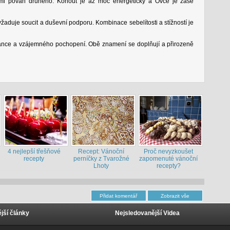
mi povah druhého. Kohout je až moc energetický a Ovce je zase
vyžaduje soucit a duševní podporu. Kombinace sebelítosti a stížností je
ance a vzájemného pochopení. Obě znamení se doplňují a přirozeně
4 nejlepší třešňové
Recept: Vánoční
Proč nevyzkoušet
recepty
perníčky z Tvarožné
zapomenuté vánoční
Lhoty
recepty?
jší články
Nejsledovanější Videa