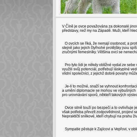
V Číně je ovce považována za dokonalé jinov
představy, než my na Západě. Muži, kteří hled
O ovcích se říká, že nemají osobnost, a proto
stejně jako jejich čtyřnohé protějšky jsou spíš
zručnými řemeslníky. Většina ovcí se nenech
Pro tyto lidi je někdy obtížné vydat ze sebe
využili svůj potenciál, potřebují láskyplné v
vlídní společníci, z jejichž dobré povahy můž
Je-li to možné, snaží se vyhnout konfrontaci. 
a umění diplomacie se mohou ve výbušných si
pro urovnávání sporů, někteří takových výsled
Ovce silně touží po bezpečí a to ovlivňuje jej
však potřeba převzít zodpovědnost, projeví s
Nepraktičtí snílkové, kteří chybují na prahu ž
Sympatie pěstuje k Zajícovi a Vepřovi, v ob