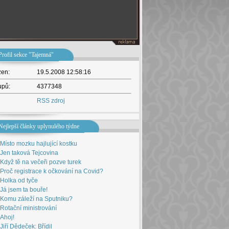
Profil sekce "Tajemná"
žen:
19.5.2008 12:58:16
upů:
4377348
RSS zdroj
Nejlepší články uplynulého týdne
Místo mozku hajlující kostku
Jen taková Tejcovina
Když tě na večeři pozve turek
Proč registrace k očkování na Covid?
Holka od tyče
Já jsem ta bouře!
Komu záleží na Sputniku?
Rotační ministrování
Ahoj!
Jiří Dědeček: Břídil