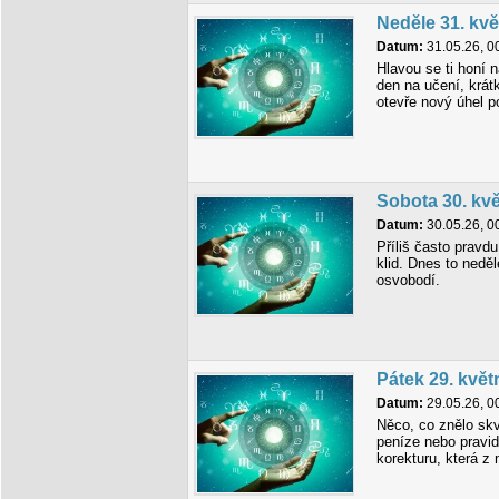
Neděle 31. kv
Datum:
31.05.26, 0
Hlavou se ti honí 
den na učení, krátk
otevře nový úhel p
Sobota 30. kv
Datum:
30.05.26, 0
Příliš často pravdu
klid. Dnes to nedě
osvobodí.
Pátek 29. květ
Datum:
29.05.26, 0
Něco, co znělo skv
peníze nebo pravid
korekturu, která z