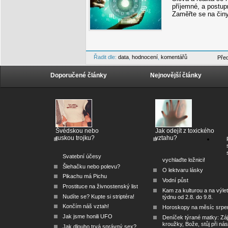
příjemné, a postup
Zaměřte se na činy
Řadit dle:
data
,
hodnocení
,
komentářů
Pře
Doporučené články
Nejnovější články
Švédskou nebo
Jak odejít z toxického
ruskou trojku?
vztahu?
Svatební účesy
vychlaďte ložnici!
Šlehačku nebo polevu?
O lektvaru lásky
Pikachu má Pichu
Vodní půst
Prostituce na živnostenský list
Kam za kulturou a na výlet
Nudíte se? Kupte si striptéra!
týdnu od 2.8. do 9.8.
Končím náš vztah!
Horoskopy na měsíc srpe
Jak jsme honili UFO
Deníček týrané matky: Zá
kroužky, Bože, stůj při nás
Jak dlouho trvá správný sex?