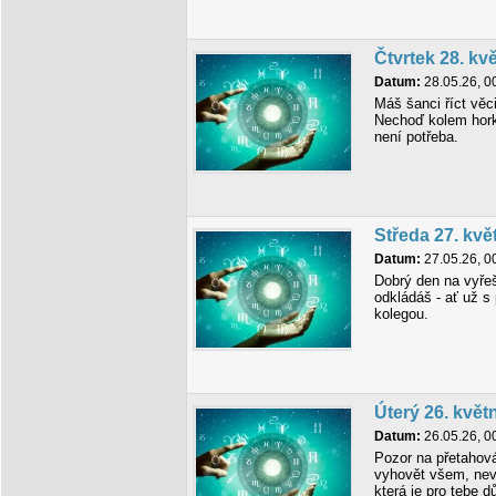
Čtvrtek 28. kv
Datum:
28.05.26, 0
Máš šanci říct věci
Nechoď kolem horké
není potřeba.
Středa 27. kvě
Datum:
27.05.26, 0
Dobrý den na vyře
odkládáš - ať už 
kolegou.
Úterý 26. květ
Datum:
26.05.26, 0
Pozor na přetahov
vyhovět všem, nev
která je pro tebe dů