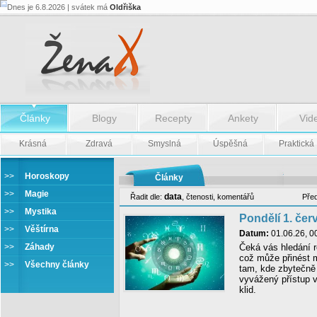
Dnes je 6.8.2026 | svátek má
Oldřiška
Články
Blogy
Recepty
Ankety
Vid
Krásná
Zdravá
Smyslná
Úspěšná
Praktická
>>
Horoskopy
Články
>>
Magie
data
Řadit dle:
,
čtenosti
,
komentářů
Pře
>>
Mystika
Pondělí 1. čer
>>
Věštírna
Datum:
01.06.26, 0
>>
Záhady
Čeká vás hledání r
což může přinést m
>>
Všechny články
tam, kde zbytečně t
vyvážený přístup 
klid.