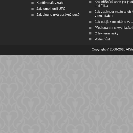
Král hříšníků aneb jak je dů
Končím náš vztah!
míti Filipa
Jak jsme honili UFO
Jak zaujmout muže aneb 
Jak dlouho trvá správný sex?
v nesnázích
Jak odejít z toxického vzt
Před spaním si vychlaďte l
O lektvaru lásky
Vodní půst
Copyright © 2008-2018 AllSta