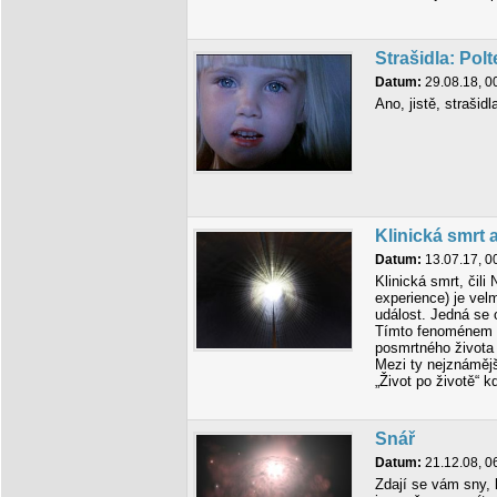
Strašidla: Polt
Datum:
29.08.18, 0
Ano, jistě, strašidl
Klinická smrt 
Datum:
13.07.17, 0
Klinická smrt, čili
experience) je velm
událost. Jedná se 
Tímto fenoménem a
posmrtného života 
Mezi ty nejznáměj
„Život po životě“ k
Snář
Datum:
21.12.08, 0
Zdají se vám sny, 