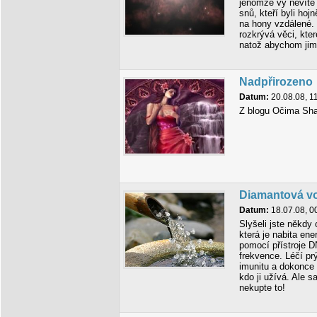
jenomže vy nevíte
snů, kteří byli hoj
na hony vzdálené.
rozkrývá věci, kte
natož abychom jim
Nadpřirozeno
Datum:
20.08.08, 1
Z blogu Očima Shar
Diamantová v
Datum:
18.07.08, 0
Slyšeli jste někdy
která je nabita ene
pomocí přístroje DN
frekvence. Léčí pr
imunitu a dokonce 
kdo ji užívá. Ale s
nekupte to!