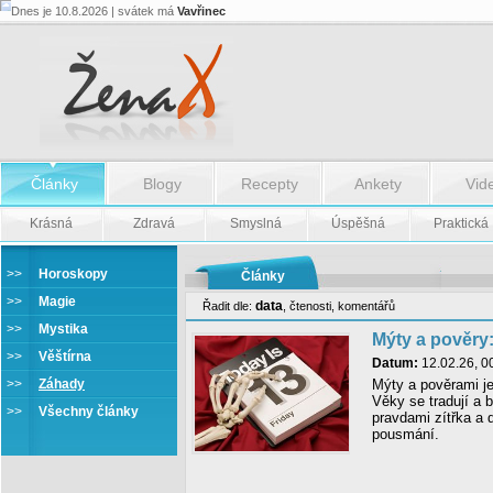
Dnes je 10.8.2026 | svátek má
Vavřinec
Články
Blogy
Recepty
Ankety
Vid
Krásná
Zdravá
Smyslná
Úspěšná
Praktická
>>
Horoskopy
Články
>>
Magie
data
Řadit dle:
,
čtenosti
,
komentářů
>>
Mystika
Mýty a pověry:
>>
Věštírna
Datum:
12.02.26, 0
>>
Záhady
Mýty a pověrami je
Věky se tradují a 
>>
Všechny články
pravdami zítřka a 
pousmání.