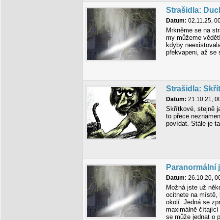
Strašidla: Du
Datum:
02.11.25, 0
Mrkněme se na str
my můžeme vědět! V
kdyby neexistovala
překvapeni, až se 
Strašidla: Skří
Datum:
21.10.21, 0
Skřítkové, stejně j
to přece neznamen
povídat. Stále je t
Paranormální 
Datum:
26.10.20, 0
Možná jste už někd
ocitnete na místě,
okolí. Jedná se zpr
maximálně čítající 
se může jednat o 