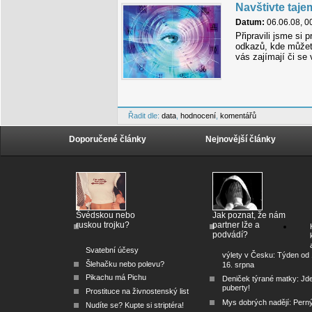
Navštivte taj
Datum:
06.06.08, 0
Připravili jsme si
odkazů, kde můžete
vás zajímají či se 
Řadit dle:
data
,
hodnocení
,
komentářů
Doporučené články
Nejnovější články
Švédskou nebo
Jak poznat, že nám
ruskou trojku?
partner lže a
podvádí?
Svatební účesy
výlety v Česku: Týden od 
Šlehačku nebo polevu?
16. srpna
Pikachu má Pichu
Deniček týrané matky: Jd
puberty!
Prostituce na živnostenský list
Mys dobrých nadějí: Pern
Nudíte se? Kupte si striptéra!