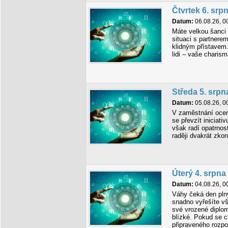
Čtvrtek 6. srp
Datum:
06.08.26, 0
Máte velkou šanci 
situaci s partnere
klidným přístavem.
lidi – vaše charism
Středa 5. srpn
Datum:
05.08.26, 0
V zaměstnání ocen
se převzít iniciati
však radí opatrnos
raději dvakrát zkont
Úterý 4. srpna
Datum:
04.08.26, 0
Váhy čeká den plný
snadno vyřešíte v
své vrozené diplom
blízké. Pokud se c
připraveného rozp