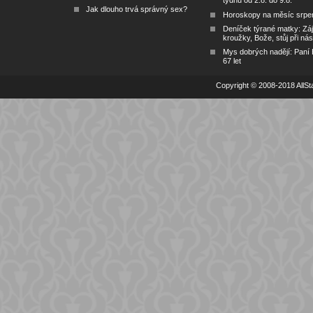
týdnu od 2.8. do 9.8.
Jak dlouho trvá správný sex?
Horoskopy na měsíc srpe
Deníček týrané matky: Zá
kroužky, Bože, stůj při nás
Mys dobrých nadějí: Paní
67 let
Copyright © 2008-2018 AllSta