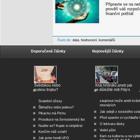
Připravte se na ne
prověří váš rozpoč
finanční polštář.
Řadit dle:
data
,
hodnocení
,
komentářů
Doporučené články
Nejnovější články
Švédskou nebo
Král hříšníků aneb jak
ruskou trojku?
je důležité míti Filipa
zaujmout muže aneb krás
Svatební účesy
nesnázích
Šlehačku nebo polevu?
Jak odejít z toxického vzt
Pikachu má Pichu
Před spaním si vychlaďte l
Prostituce na živnostenský list
O lektvaru lásky
Nudíte se? Kupte si striptéra!
Vodní půst
Končím náš vztah!
Kam za kulturou a na výlet
Jak jsme honili UFO