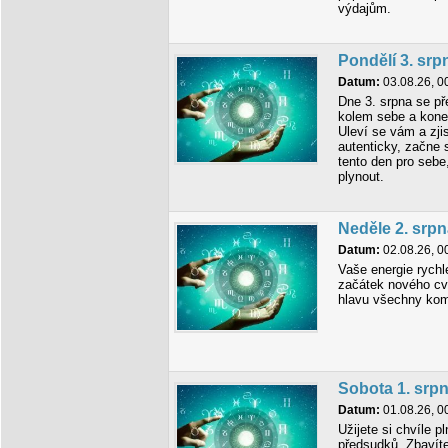
výdajům.
Pondělí 3. srp
Datum:
03.08.26, 0
Dne 3. srpna se p
kolem sebe a koneč
Uleví se vám a zji
autenticky, začne 
tento den pro sebe,
plynout.
Neděle 2. srp
Datum:
02.08.26, 0
Vaše energie rychle
začátek nového cv
hlavu všechny komp
Sobota 1. srp
Datum:
01.08.26, 0
Užijete si chvíle 
předsudků. Zbavít