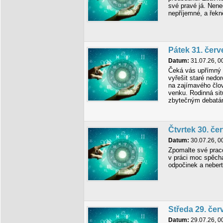
své pravé já. Nenec
nepříjemné, a řekn
Pátek 31. čer
Datum:
31.07.26, 0
Čeká vás upřímný
vyřešit staré ned
na zajímavého člo
venku. Rodinná sit
zbytečným debatám
Čtvrtek 30. če
Datum:
30.07.26, 0
Zpomalte své prac
v práci moc spěch
odpočinek a nebert
Středa 29. če
Datum:
29.07.26, 0