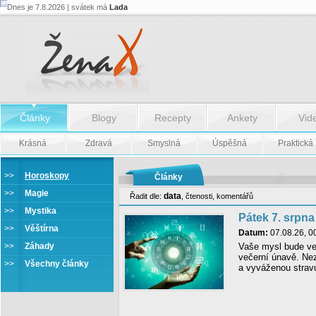
Dnes je 7.8.2026 | svátek má
Lada
Články
Blogy
Recepty
Ankety
Vid
Krásná
Zdravá
Smyslná
Úspěšná
Praktická
>>
Horoskopy
Články
>>
Magie
data
Řadit dle:
,
čtenosti
,
komentářů
>>
Mystika
Pátek 7. srpna
>>
Věštírna
Datum:
07.08.26, 0
>>
Záhady
Vaše mysl bude ve
večerní únavě. Ne
>>
Všechny články
a vyváženou stravu