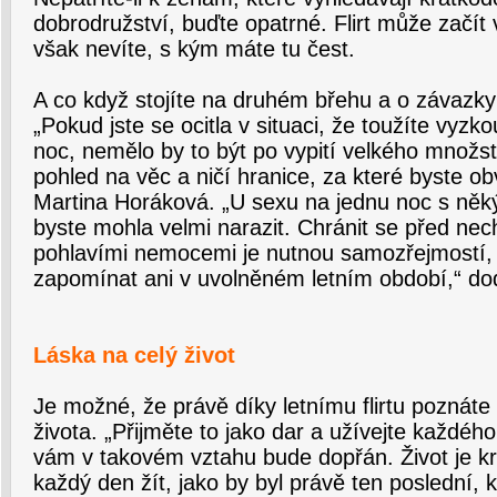
dobrodružství, buďte opatrné. Flirt může začít 
však nevíte, s kým máte tu čest.
A co když stojíte na druhém břehu a o závazk
„Pokud jste se ocitla v situaci, že toužíte vyz
noc, nemělo by to být po vypití velkého množst
pohled na věc a ničí hranice, za které byste ob
Martina Horáková. „U sexu na jednu noc s něk
byste mohla velmi narazit. Chránit se před ne
pohlavími nemocemi je nutnou samozřejmostí,
zapomínat ani v uvolněném letním období,“ do
Láska na celý život
Je možné, že právě díky letnímu flirtu poznát
života. „Přijměte to jako dar a užívejte každéh
vám v takovém vztahu bude dopřán. Život je kr
každý den žít, jako by byl právě ten poslední, 