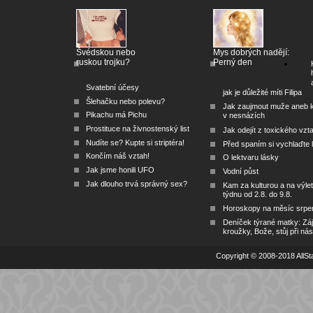
Švédskou nebo
Mys dobrých nadějí:
ruskou trojku?
Perný den
Svatební účesy
jak je důležité míti Filipa
Šlehačku nebo polevu?
Jak zaujmout muže aneb 
Pikachu má Pichu
v nesnázích
Prostituce na živnostenský list
Jak odejít z toxického vzt
Nudíte se? Kupte si striptéra!
Před spaním si vychlaďte l
Končím náš vztah!
O lektvaru lásky
Jak jsme honili UFO
Vodní půst
Jak dlouho trvá správný sex?
Kam za kulturou a na výlet
týdnu od 2.8. do 9.8.
Horoskopy na měsíc srpe
Deníček týrané matky: Zá
kroužky, Bože, stůj při nás
Copyright © 2008-2018 AllSta