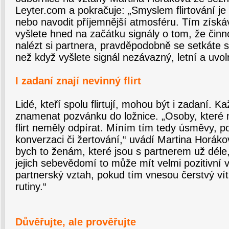
Leyter.com a pokračuje: „Smyslem flirtování je
nebo navodit příjemnější atmosféru. Tím získáv
vyšlete hned na začátku signály o tom, že čin
nalézt si partnera, pravděpodobně se setkát
než když vyšlete signál nezávazný, letní a uvol
I zadaní znají nevinný flirt
Lidé, kteří spolu flirtují, mohou být i zadaní. K
znamenat pozvánku do ložnice. „Osoby, které ma
flirt neměly odpírat. Míním tím tedy úsměvy, 
konverzaci či žertování,“ uvádí Martina Horák
bych to ženám, které jsou s partnerem už déle,
jejich sebevědomí to může mít velmi pozitivní vl
partnerský vztah, pokud tím vnesou čerstvý vít
rutiny.“
Důvěřujte, ale prověřujte