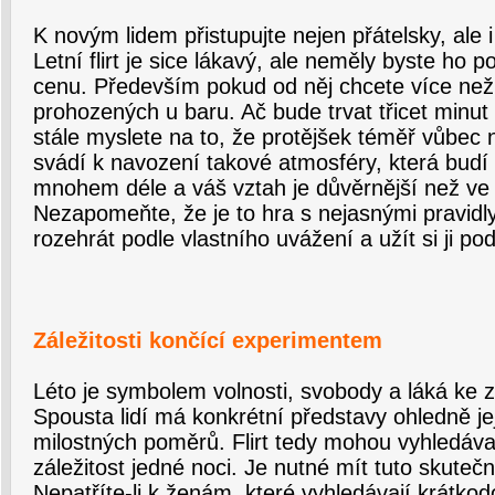
K novým lidem přistupujte nejen přátelsky, ale
Letní flirt je sice lákavý, ale neměly byste ho
cenu. Především pokud od něj chcete více než 
prohozených u baru. Ač bude trvat třicet minut 
stále myslete na to, že protějšek téměř vůbec n
svádí k navození takové atmosféry, která budí
mnohem déle a váš vztah je důvěrnější než ve 
Nezapomeňte, že je to hra s nejasnými pravidl
rozehrát podle vlastního uvážení a užít si ji po
Záležitosti končící experimentem
Léto je symbolem volnosti, svobody a láká ke 
Spousta lidí má konkrétní představy ohledně je
milostných poměrů. Flirt tedy mohou vyhledávat
záležitost jedné noci. Je nutné mít tuto skute
Nepatříte-li k ženám, které vyhledávají krátko