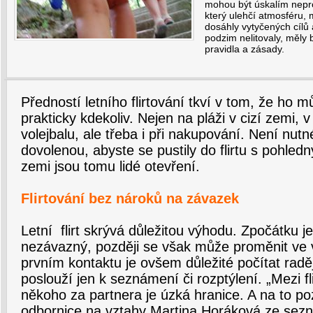
mohou být úskalím nepr
který ulehčí atmosféru, m
dosáhly vytyčených cílů a
podzim nelitovaly, měly 
pravidla a zásady.
Předností letního flirtování tkví v tom, že ho 
prakticky kdekoliv. Nejen na pláži v cizí zemi, 
volejbalu, ale třeba i při nakupování. Není nutn
dovolenou, abyste se pustily do flirtu s pohle
zemi jsou tomu lidé otevření.
Flirtování bez nároků na závazek
Letní flirt skrývá důležitou výhodu. Zpočátku 
nezávazný, později se však může proměnit ve vz
prvním kontaktu je ovšem důležité počítat radě
poslouží jen k seznámení či rozptýlení. „Mezi f
někoho za partnera je úzká hranice. A na to po
odbornice na vztahy Martina Horáková ze sez