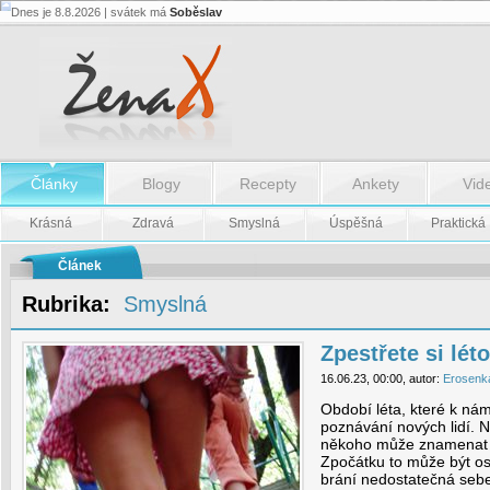
Dnes je 8.8.2026 | svátek má
Soběslav
Zpestřete
si
léto
flirtem.
Jak
na
to?
-
Zpestřete
Články
Blogy
Recepty
Ankety
Vid
si
léto
flirtem.
Krásná
Zdravá
Smyslná
Úspěšná
Praktická
Jak
na
to?
Článek
Rubrika:
Smyslná
Zpestřete si léto
16.06.23, 00:00, autor:
Erosenk
Období léta, které k nám
poznávání nových lidí. 
někoho může znamenat 
Zpočátku to může být ost
brání nedostatečná sebe