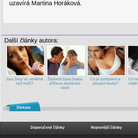
uzavírá Martina Horáková.
Další články autora:
Jsou ženy víc nevěrné
Žárlivost bývá častou
Co je symbolem a
Co ne
než muži?
příčinou domácího
zdrojem touhy?
vztah
násilí
Diskuze
Doporučené články
Nejnovější články