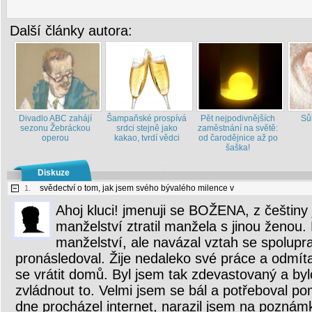
Další články autora:
Divadlo ABC zahájí
Šampaňské prospívá
Pět nejpodivnějších
Sůl
sezonu Žebráckou
srdci stejně jako
zaměstnání na světě:
operou
kakao, tvrdí vědci
od čarodějnice až po
šaška!
Diskuze
svědectví o tom, jak jsem svého bývalého milence v
1.
Ahoj kluci! jmenuji se BOŽENA, z češtiny
manželství ztratil manžela s jinou ženou.
manželství, ale navázal vztah se spolupr
pronásledoval. Žije nedaleko své práce a odmít
se vrátit domů. Byl jsem tak zdevastovaný a by
zvládnout to. Velmi jsem se bál a potřeboval p
dne procházel internet, narazil jsem na poznám