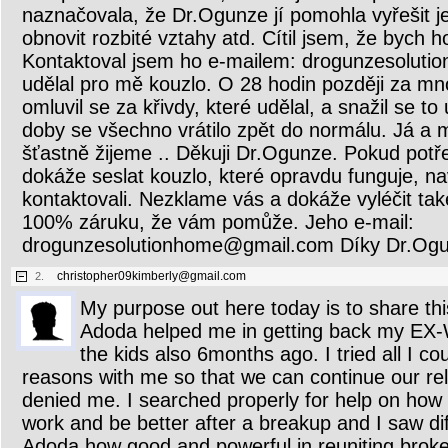
naznačovala, že Dr.Ogunze jí pomohla vyřešit j
obnovit rozbité vztahy atd. Cítil jsem, že bych 
Kontaktoval jsem ho e-mailem: drogunzesolut
udělal pro mě kouzlo. O 28 hodin později za mn
omluvil se za křivdy, které udělal, a snažil se to
doby se všechno vrátilo zpět do normálu. Já a 
šťastně žijeme .. Děkuji Dr.Ogunze. Pokud potře
dokáže seslat kouzlo, které opravdu funguje, na
kontaktovali. Nezklame vás a dokáže vyléčit 
100% záruku, že vám pomůže. Jeho e-mail:
drogunzesolutionhome@gmail.com Díky Dr.Ogu
christopher09kimberly@gmail.com
2.
My purpose out here today is to share thi
Adoda helped me in getting back my EX-
the kids also 6months ago. I tried all I c
reasons with me so that we can continue our rel
denied me. I searched properly for help on how 
work and be better after a breakup and I saw dif
Adoda how good and powerful in reuniting brok