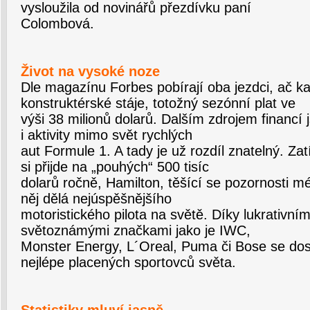
vysloužila od novinářů přezdívku paní
Colombová.
Život na vysoké noze
Dle magazínu Forbes pobírají oba jezdci, ač ka
konstruktérské stáje, totožný sezónní plat ve
výši 38 milionů dolarů. Dalším zdrojem financí
i aktivity mimo svět rychlých
aut Formule 1. A tady je už rozdíl znatelný. Z
si přijde na „pouhých“ 500 tisíc
dolarů ročně, Hamilton, těšící se pozornosti mé
něj dělá nejúspěšnějšího
motoristického pilota na světě. Díky lukrativn
světoznámými značkami jako je IWC,
Monster Energy, L´Oreal, Puma či Bose se dost
nejlépe placených sportovců světa.