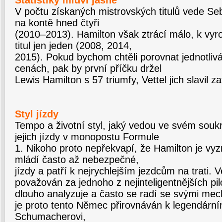
Statistiky mluví jasně
V počtu získaných mistrovských titulů vede Seb
na kontě hned čtyři
(2010–2013). Hamilton však ztrácí málo, k vyr
titul jen jeden (2008, 2014,
2015). Pokud bychom chtěli porovnat jednotlivá
cenách, pak by první příčku držel
Lewis Hamilton s 57 triumfy, Vettel jich slavil z
Styl jízdy
Tempo a životní styl, jaký vedou ve svém soukr
jejich jízdy v monopostu Formule
1. Nikoho proto nepřekvapí, že Hamilton je vy
mládí často až nebezpečné,
jízdy a patří k nejrychlejším jezdcům na trati. V
považován za jednoho z nejinteligentnějších pilo
dlouho analyzuje a často se radí se svými mec
je proto tento Němec přirovnáván k legendární
Schumacherovi,