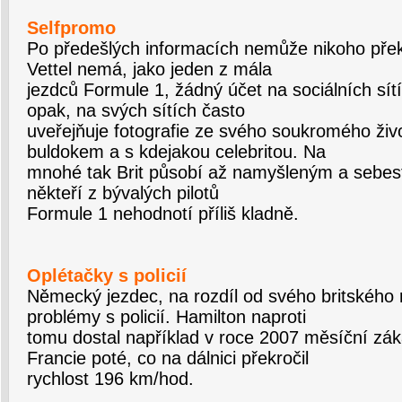
Selfpromo
Po předešlých informacích nemůže nikoho přek
Vettel nemá, jako jeden z mála
jezdců Formule 1, žádný účet na sociálních sít
opak, na svých sítích často
uveřejňuje fotografie ze svého soukromého živ
buldokem a s kdejakou celebritou. Na
mnohé tak Brit působí až namyšleným a sebe
někteří z bývalých pilotů
Formule 1 nehodnotí příliš kladně.
Oplétačky s policií
Německý jezdec, na rozdíl od svého britského r
problémy s policií. Hamilton naproti
tomu dostal například v roce 2007 měsíční zák
Francie poté, co na dálnici překročil
rychlost 196 km/hod.