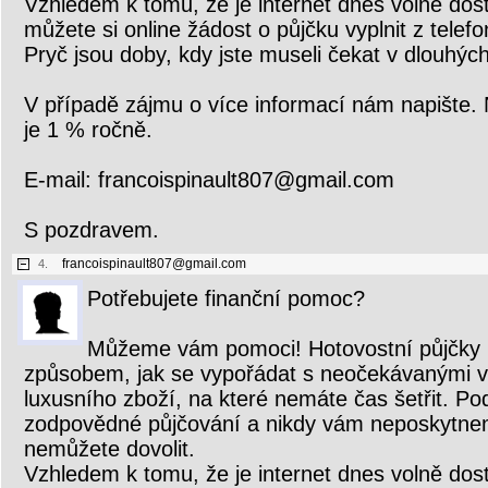
Vzhledem k tomu, že je internet dnes volně dost
můžete si online žádost o půjčku vyplnit z tele
Pryč jsou doby, kdy jste museli čekat v dlouhých
V případě zájmu o více informací nám napište.
je 1 % ročně.
E-mail: francoispinault807@gmail.com
S pozdravem.
francoispinault807@gmail.com
4.
Potřebujete finanční pomoc?
Můžeme vám pomoci! Hotovostní půjčky
způsobem, jak se vypořádat s neočekávanými 
luxusního zboží, na které nemáte čas šetřit. P
zodpovědné půjčování a nikdy vám neposkytnem
nemůžete dovolit.
Vzhledem k tomu, že je internet dnes volně dost