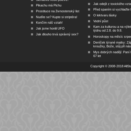
Jak odejít z toxického vzt
Pikachu má Pichu
Před spaním si vychlaďte l
Prostituce na živnostenský list
O lektvaru lásky
Nudíte se? Kupte si striptéra!
Vodní půst
Končím náš vztah!
Kam za kulturou a na výlet
Jak jsme honili UFO
týdnu od 2.8. do 9.8.
Jak dlouho trvá správný sex?
Horoskopy na měsíc srpe
Deníček týrané matky: Zá
kroužky, Bože, stůj při nás
Mys dobrých nadějí: Paní
67 let
Copyright © 2008-2018 AllSta