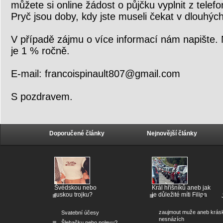
můžete si online žádost o půjčku vyplnit z tele
Pryč jsou doby, kdy jste museli čekat v dlouhých
V případě zájmu o více informací nám napište.
je 1 % ročně.
E-mail: francoispinault807@gmail.com
S pozdravem.
Doporučené články
Nejnovější články
Švédskou nebo
Král hříšníků aneb jak
ruskou trojku?
je důležité míti Filipa
zaujmout muže aneb krás
Svatební účesy
nesnázích
Šlehačku nebo polevu?