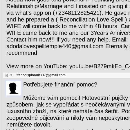
Relationship/Marriage and I insisted on giving it
via what's app on (+2348112825421). He gave m
and he prepared a ( Reconciliation Love Spell )
WIFE will come back to me within 48 hours. Can
WIFE came back to me and our 3Years Anniversa
Contact him now!!! if you need any help. Email:
adodalovespelltemple440@gmail.com Eternally g
recommend
View more on YouTube: youtu.be/B279mkEo_C
francoispinault807@gmail.com
3.
Potřebujete finanční pomoc?
Můžeme vám pomoci! Hotovostní půjčky
způsobem, jak se vypořádat s neočekávanými 
luxusního zboží, na které nemáte čas šetřit. P
zodpovědné půjčování a nikdy vám neposkytnem
nemůžete dovolit.