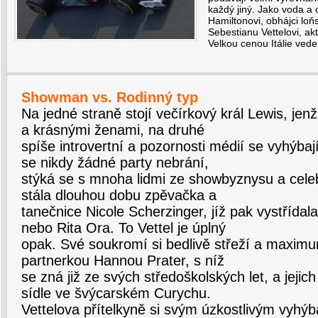
každý jiný. Jako voda a 
Hamiltonovi, obhájci loň
Sebestianu Vettelovi, akt
Velkou cenou Itálie vede
Showman vs. Rodinný typ
Na jedné straně stojí večírkový král Lewis, je
a krásnými ženami, na druhé
spíše introvertní a pozornosti médií se vyhýbaj
se nikdy žádné party nebrání,
stýká se s mnoha lidmi ze showbyznysu a celeb
stála dlouhou dobu zpěvačka a
tanečnice Nicole Scherzinger, jíž pak vystřída
nebo Rita Ora. To Vettel je úplný
opak. Své soukromí si bedlivě střeží a maximu
partnerkou Hannou Prater, s níž
se zná již ze svých středoškolských let, a jej
sídle ve švýcarském Curychu.
Vettelova přítelkyně si svým úzkostlivým vyh