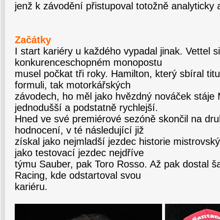
jenž k závodění přistupoval totožně analyticky
Začátky
I start kariéry u každého vypadal jinak. Vettel s
konkurenceschopném monopostu
musel počkat tři roky. Hamilton, který sbíral titu
formuli, tak motorkářských
závodech, ho měl jako hvězdný nováček stáj
jednodušší a podstatně rychlejší.
Hned ve své premiérové sezóně skončil na dr
hodnocení, v té následující již
získal jako nejmladší jezdec historie mistrovský 
jako testovací jezdec nejdříve
týmu Sauber, pak Toro Rosso. Až pak dostal ša
Racing, kde odstartoval svou
kariéru.