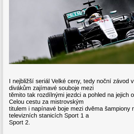
I nejbližší seriál Velké ceny, tedy noční závod
divákům zajímavé souboje mezi
těmito tak rozdílnými jezdci a pohled na jejich o
Celou cestu za mistrovským
titulem i napínavé boje mezi dvěma šampiony 
televizních stanicích Sport 1 a
Sport 2.