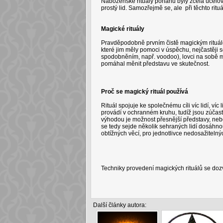
Náboženské rituály pohanů byly zcela účelové
prostý lid. Samozřejmě se, ale při těchto rit
Magické rituály
Pravděpodobně prvním čistě magickým rituále
které jim měly pomoci v úspěchu, nejčastěji 
spodobněním, např. voodoo), lovci na sobě mě
pomáhal měnit představu ve skutečnost.
Proč se magický rituál používá
Rituál spojuje ke společnému cíli víc lidí, ví
provádí v ochranném kruhu, tudíž jsou zúčastn
výhodou je možnost přesnější představy, ne
se tedy sejde několik sehraných lidí dosáhno
obtížných věcí, pro jednotlivce nedosažitelný
Techniky provedení magických rituálů se dozví
Další články autora: