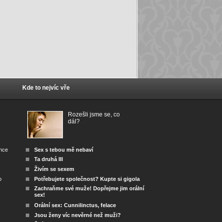
Kde to nejvíc vře
Rozešli jsme se, co
dál?
ánce
Sex s tebou mě nebaví
Ta druhá III
Živím se sexem
o
Potřebujete společnost? Kupte si gigola
Zachraňme své muže! Dopřejme jim orální
sex!
Orální sex: Cunnilinctus, felace
Jsou ženy víc nevěrné než muži?