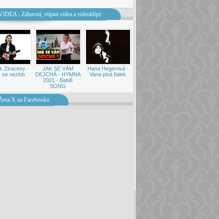
VIDEA - Zábavná, vtipná videa a videoklipy
k Ztraceny -
JAK SE VÁM
Hana Hegerová -
 se nezlob
DEJCHÁ - HYMNA
Vana plná fialek
2021 - Babiš
SONG
Žena X na Facebooku