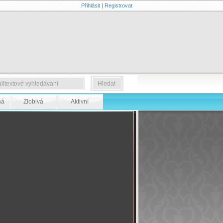
Přihlásit
|
Registrovat
ná
Zlobivá
Aktivní