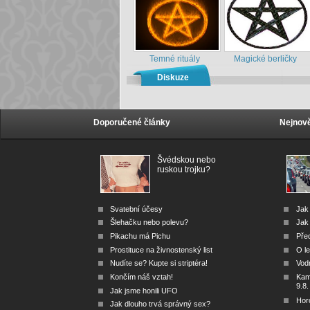
Temné rituály
Magické berličky
Diskuze
Doporučené články
Nejnově
Švédskou nebo
ruskou trojku?
Svatební účesy
Jak
Šlehačku nebo polevu?
Jak 
Pikachu má Pichu
Před
Prostituce na živnostenský list
O le
Nudíte se? Kupte si striptéra!
Vod
Končím náš vztah!
Kam 
9.8.
Jak jsme honili UFO
Hor
Jak dlouho trvá správný sex?