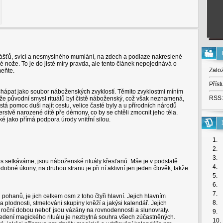
lášťů, svící a nesmyslného mumlání, na zdech a podlaze nakreslené
 nože. To je do jisté míry pravda, ale tento článek nepojednává o
Zalo
meňte.
Příst
e chápat jako soubor náboženských zvyklostí. Těmito zvyklostmi míním
RSS:
á, že původní smysl rituálů byl čistě náboženský, což však neznamená,
istá pomoc duši najít cestu, velice časté byly a u přírodních národů
čerstvě narozené dítě pře démony, co by se chtěli zmocnit jeho těla.
é jako přímá podpora úrody vnitřní silou.
1.
2.
3.
es setkáváme, jsou náboženské rituály křesťanů. Mše je v podstatě
4.
podobné úkony, na druhou stranu je při ní aktivní jen jeden člověk, takže
5.
6.
7.
 pohanů, je jich celkem osm z toho čtyři hlavní. Jejich hlavním
8.
a plodnosti, stmelováni skupiny kněží a jakýsi kalendář. Jejich
roční dobou neboť jsou vázány na rovnodennosti a slunovraty.
9.
vedení magického rituálu je nezbytná souhra všech zúčastněných.
10.