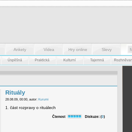
Ankety
Videa
Hry online
Slevy
Úspěšná
Praktická
Kulturní
Tajemná
Rozhněva
Rituály
28.08.09, 00:00, autor:
Kurumi
1. část rozpravy o rituálech
Čtenost
Diskuze: (
0
)