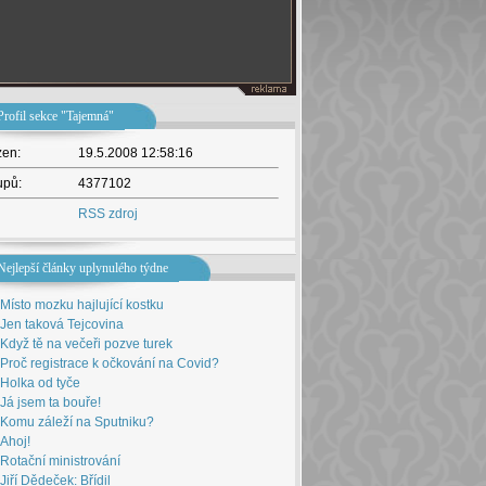
Profil sekce "Tajemná"
žen:
19.5.2008 12:58:16
upů:
4377102
RSS zdroj
Nejlepší články uplynulého týdne
Místo mozku hajlující kostku
Jen taková Tejcovina
Když tě na večeři pozve turek
Proč registrace k očkování na Covid?
Holka od tyče
Já jsem ta bouře!
Komu záleží na Sputniku?
Ahoj!
Rotační ministrování
Jiří Dědeček: Břídil