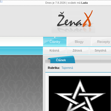
Dnes je 7.8.2026 | svátek má
Lada
Rituály
-
Rituály
Články
Blogy
Recepty
Krásná
Zdravá
Smyslná
Článek
Rubrika:
Tajemná