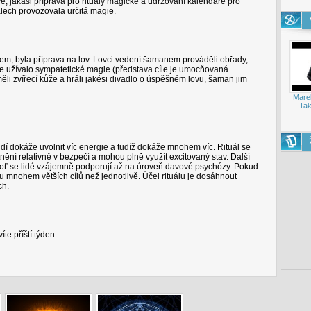
, jakási příprava pro rituály magické a udržování kalendáře pro
uálech provozovala určitá magie.
m, byla příprava na lov. Lovci vedení šamanem prováděli obřady,
se užívalo sympatetické magie (představa cíle je umocňovaná
li zvířecí kůže a hráli jakési divadlo o úspěšném lovu, šaman jim
Mare
Tak
c lidí dokáže uvolnit víc energie a tudíž dokáže mnohem víc. Rituál se
ění relativně v bezpečí a mohou plně využít excitovaný stav. Další
boť se lidé vzájemně podporují až na úroveň davové psychózy. Pokud
u mnohem větších cílů než jednotlivě. Účel rituálu je dosáhnout
ch.
te příští týden.