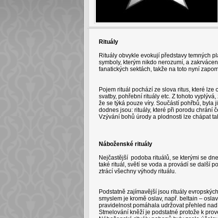
Rituály
Rituály obvykle evokují představy temných p
symboly, kterým nikdo nerozumí, a zakrvácené
fanatických sektách, takže na toto nyní zapo
Pojem rituál pochází ze slova ritus, které lz
svatby, pohřební rituály etc. Z tohoto vyplýv
že se týká pouze víry. Součástí pohřbů, byla j
dodnes jsou: rituály, které při porodu chrání 
Vzývání bohů úrody a plodnosti lze chápat tak
Náboženské rituály
Nejčastější podoba rituálů, se kterými se dn
také rituál, světí se voda a provádí se další 
ztrácí všechny výhody rituálu.
Podstatně zajímavější jsou rituály evropských
smyslem je kromě oslav, např. beltain – oslav
pravidelnost pomáhala udržovat přehled nad 
Stmelování kněží je podstatné protože k pro