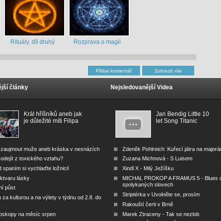
Rituály, díl druhý
Rozprava o magii
jší články
Nejsledovanější Videa
Král hříšníků aneb jak
Jan Bendig Little 10
je důležité míti Filipa
let Song Titanic
 zaujmout muže aneb kráska v nesnázích
Zdeněk Pohlreich: Kuřecí játra na major
odejít z toxického vztahu?
Zuzana Michnová - S Luisem
 spaním si vychlaďte ložnici!
Xindl X - Milý Ježíšku
ktvaru lásky
MICHAL PROKOP A FRAMUS 5 - Blues 
spolykaných slovech
ní půst
Striptérka v Uvolněte se, prosím
za kulturou a na výlety v týdnu od 2.8. do
Rakouští čerti v Brně
oskopy na měsíc srpen
Marek Ztraceny - Tak se nezlob