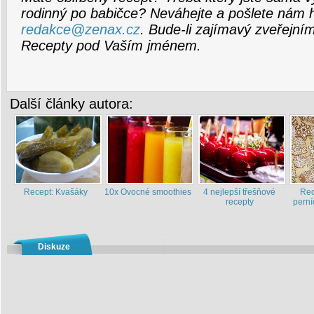
rodinný po babičce? Neváhejte a pošlete nám 
redakce@zenax.cz
. Bude-li zajímavý zveřejní
Recepty pod Vaším jménem.
Další články autora:
Recept: Kvašáky
10x Ovocné smoothies
4 nejlepší třešňové
Rec
recepty
perní
Diskuze