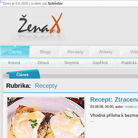
Dnes je 8.8.2026 | svátek má
Soběslav
Recept:
Ztracená
vejce
-
Recept:
Ztracená
vejce
Články
Blogy
Recepty
Ankety
Vid
Krásná
Zdravá
Smyslná
Úspěšná
Praktická
Článek
Rubrika:
Recepty
Recept: Ztracen
03.08.08, 00:00, autor:
redakce
Vhodná příloha k bezma
...