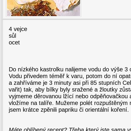
4 vejce
sůl
ocet
Do nízkého kastrolku nalijeme vodu do výše 3 
Vodu přivedem téměř k varu, potom do ní opat
a zahříváme je 3 minuty asi při 85 stupních Ce
vařit) tak, aby bílky byly sražené a žloutky zůs
vyjmeme děrovanou lžící nebo odpěňovačkou a
vložíme na talíře. Mužeme polét rozpuštěným
jsem krátce zpěnili papriku či orientální koření.
Máte oblíbený recept? Třeba který jste sama v