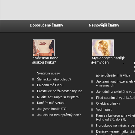
Doporučené články
Nejnovější články
Švédskou nebo
Mys dobrých nadějí:
ruskou trojku?
Perný den
Svatební účesy
jak je důležité míti Filipa
Šlehačku nebo polevu?
Jak zaujmout muže aneb 
Pikachu má Pichu
v nesnázích
Prostituce na živnostenský list
Jak odejít z toxického vzt
Nudíte se? Kupte si striptéra!
Před spaním si vychlaďte l
Končím náš vztah!
O lektvaru lásky
Jak jsme honili UFO
Vodní půst
Jak dlouho trvá správný sex?
Kam za kulturou a na výlet
týdnu od 2.8. do 9.8.
Horoskopy na měsíc srpe
Deníček týrané matky: Zá