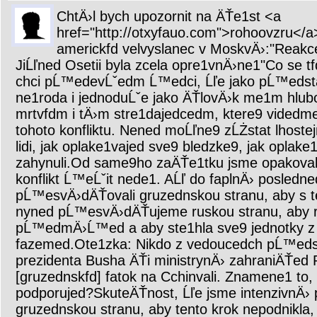
ChtÄ›l bych upozornit na ÄŤe1st <a
href="http://otxyfauo.com">rohoovzru</a>
americkfd velvyslanec v MoskvÄ›:"Reakce
JiĹľned Osetii byla zcela opre1vnÄ›ne1"Co se tfd
chci pĹ™edevĹˇedm Ĺ™edci, Ĺľe jako pĹ™edsta
ne1roda i jednoduĹˇe jako ÄŤlovÄ›k me1m hlubo
mrtvfdm i tÄ›m stre1dajedcedm, ktere9 videdm
tohoto konfliktu. Nened moĹľne9 zĹŻstat lhoste
lidi, jak oplake1vajed sve9 bledzke9, jak oplak
zahynuli.Od same9ho zaÄŤe1tku jsme opakovali,
konflikt Ĺ™eĹˇit nede1. AĹľ do faplnÄ› posledn
pĹ™esvÄ›dÄŤovali gruzednskou stranu, aby s 
nyned pĹ™esvÄ›dÄŤujeme ruskou stranu, aby r
pĹ™edmÄ›Ĺ™ed a aby ste1hla sve9 jednotky z
fazemed.Ote1zka: Nikdo z vedoucedch pĹ™eds
prezidenta Busha ÄŤi ministrynÄ› zahraniÄŤed R
[gruzednskfd] fatok na Cchinvali. Znamene1 to
podporujed?SkuteÄŤnost, Ĺľe jsme intenzivnÄ
gruzednskou stranu, aby tento krok nepodnikla