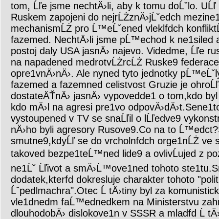
tom, Ĺľe jsme nechtÄ›li, aby k tomu doĹˇlo. UĹľ
Ruskem zapojeni do nejrĹŻznÄ›jĹˇedch mezine
mechanismĹŻ pro Ĺ™eĹˇened vleklfdch konflik
fazemed. NechtÄ›li jsme pĹ™echod k ne1siled a
postoj daly USA jasnÄ› najevo. Videdme, Ĺľe ru
na napadened medrotvĹŻrcĹŻ Ruske9 federace v
opre1vnÄ›nÄ›. Ale nyned tyto jednotky pĹ™eĹˇ
fazemed a fazemned celistvost Gruzie je ohroĹ
dostateÄŤnÄ› jasnÄ› vypovedde1 o tom,kdo byl 
kdo mÄ›l na agresi pre1vo odpovÄ›dÄ›t.Sene1to
vystoupened v TV se snaĹľil o lĹľedve9 vykons
nÄ›ho byli agresory Rusove9.Co na to Ĺ™edct?S
smutne9,kdyĹľ se do vrcholnfdch orge1nĹŻ ve 
takoved bezpe1teĹ™ned lide9 a ovlivĹujed z po
ne1Ĺˇ Ĺľivot a smÄ›Ĺ™ove1ned tohoto ste1tu.S
dodatek,kterfd dokresluje charakter tohoto "poli
Ĺˇpedlmachra".Otec Ĺ tÄ›tiny byl za komunistic
vle1dnedm faĹ™ednedkem na Ministerstvu zahr
dlouhodobÄ› dislokove1n v SSSR a mladfd Ĺ tÄ›