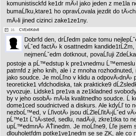
komunistisckfd ke1dr mÄ›l jako jeden z me1la
bumaĹľku,ktare1 ho opravĹovala jezdit do tÄ›c
mÄ›li jined cizinci zake1ze1ny.
CVEx6Kdv8
16.
Dobrfd den, drĹľedm palce tomu nejlepĹ
vĹˇed factÄ› k osattnedm kandide1tĹŻm, j
nejmenĹˇedm dotknout, povaĹľuji ZdeĹka
postoje a pĹ™edstup k pre1vnedmu Ĺ™emeslu 
patrnfd z jeho knih, ale i z mnoha rozhodnuted, 
jako soudce. Je moĹľno v klidu a odpovÄ›dnÄ› p
teoreticke1 vfdchodiska, tak prakticke9 dĹŻsledk
vyvozuje. Lidske1 pre1va a ze1kladned svobo
by v jeho osobÄ› mÄ›la kvalitnedho soudce. Ĺ ko
dome1ced soudnictved a diskurs. Ale kdyĹľ to n
nezboĹ™ed, v ĹľivotÄ› jsou dĹŻleĹľitÄ›jĹˇed vÄ›
pĹ™e1t ĹˇtÄ›sted, sedlu, nadÄ›ji, zkre1tka to n
upĹ™edmnÄ› ÄŤinedm. Je moĹľne9, Ĺľe jsem su
dlouholetfdm potke1ve1nedm se se ZK, ale co