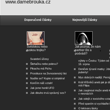
www.damebrouka.cz
Doporučené články
Nejnovější články
Švédskou nebo
Jak poznat, že nám
ruskou trojku?
partner lže a
podvádí?
Svatební účesy
výlety v Česku: Týden od 
Šlehačku nebo polevu?
16. srpna
Pikachu má Pichu
Deniček týrané matky: Jd
puberty!
Prostituce na živnostenský list
Mys dobrých nadějí: Pern
Nudíte se? Kupte si striptéra!
Král hříšníků aneb jak je dů
Končím náš vztah!
míti Filipa
Jak jsme honili UFO
Jak zaujmout muže aneb 
Jak dlouho trvá správný sex?
v nesnázích
Jak odejít z toxického vzt
Před spaním si vychlaďte l
O lektvaru lásky