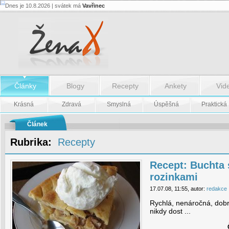
Dnes je 10.8.2026 | svátek má
Vavřinec
Recept:
Buchta
s
jablky
a
rozinkami
-
Recept:
Buchta
Články
Blogy
Recepty
Ankety
Vid
s
jablky
a
Krásná
Zdravá
Smyslná
Úspěšná
Praktická
rozinkami
Článek
Rubrika:
Recepty
Recept: Buchta 
rozinkami
17.07.08, 11:55, autor:
redakce
Rychlá, nenáročná, dobr
nikdy dost ...