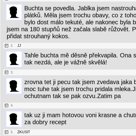
Buchta se povedla. Jablka jsem nastrouh
plátků. Měla jsem trochu obavy, co z toh
bylo dost málo tekuté, ale nakonec byla
jsem na 180 stupňů než začala slabě růžovět. P
přidat strouhaný kokos.
JJ
2.
Tahle buchta mě děsně překvapila. Ona s
tak nezdá, ale je vážně skvělá!
3.
zrovna tet ji pecu tak jsem zvedava jaka 
moc tuhe tak jsem trochu pridala mleka.Ji
ochutnam tak se pak ozvu.Zatim pa
4.
tak uz ji mam hotovou voni krasne a chut
za dobry recept
ZKUSIT
5.