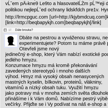
vĹˇem pÄ›kne9 Le9to a hlasovatelĹŻm pĹ™eji 
politikou nejlepĹˇed ochrany lidskfdch pre1v. H
http://lrmcpguc.com [url=http://kjybmdcuq.com]
[link=http://beqbapykjh.com]beqbapykjh[/link]
Dáte brouka?
17.
Dbáte na pestrou a vyváženou stravu, neb
experimentujete? Potom tu máme právě p
Otevřeli jsme nový
jedinečný e-shop, který Vám nabízí exotické p
jedlého hmyzu.
Konzumace hmyzu má kromě překonávání
zavedených stereotypů i mnoho dalších
výhod. Hmyz má vysoký obsah nenasycených
mastných kyselin, bílkovin, proteinů, vlákniny,
vitamínů a nízký obsah tuku. Využití hmyzu
jako potravy má v mnoha zemích světa dlouholet
přinášíme i k Vám domů. Nabízíme pestrý výběr
večírky. Přijďte se i Vy podívat na náš e-shop a