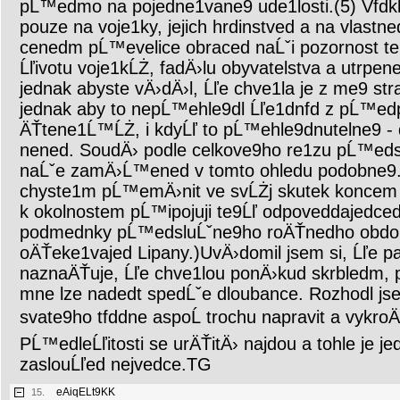
pĹ™edmo na pojedne1vane9 ude1losti.(5) Vfd
pouze na voje1ky, jejich hrdinstved a na vlastned
cenedm pĹ™evelice obraced naĹˇi pozornost t
Ĺľivotu voje1kĹŻ, fadÄ›lu obyvatelstva a utrpe
jednak abyste vÄ›dÄ›l, Ĺľe chve1la je z me9 s
jednak aby to nepĹ™ehle9dl Ĺľe1dnfd z pĹ™ed
ÄŤtene1Ĺ™ĹŻ, i kdyĹľ to pĹ™ehle9dnutelne9 
nened. SoudÄ› podle celkove9ho re1zu pĹ™eds
naĹˇe zamÄ›Ĺ™ened v tomto ohledu podobne9.
chyste1m pĹ™emÄ›nit ve svĹŻj skutek koncem 
k okolnostem pĹ™ipojuji te9Ĺľ odpoveddajedce
podmednky pĹ™edsluĹˇne9ho roÄŤnedho obdo
oÄŤeke1vajed Lipany.)UvÄ›domil jsem si, Ĺľe p
naznaÄŤuje, Ĺľe chve1lou ponÄ›kud skrbledm, 
mne lze nadedt spedĹˇe dloubance. Rozhodl j
svate9ho tfddne aspoĹ trochu napravit a vykroÄ
PĹ™edleĹľitosti se urÄŤitÄ› najdou a tohle je jed
zaslouĹľed nejvedce.TG
eAiqELt9KK
15.