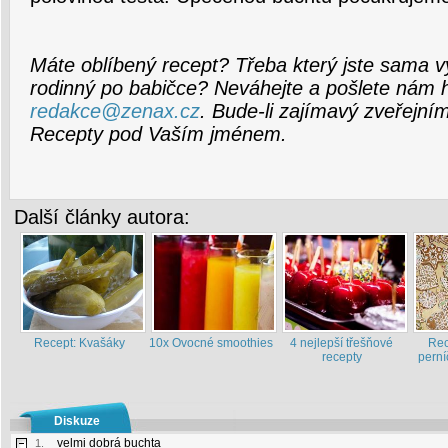
Máte oblíbený recept? Třeba který jste sama v
rodinný po babičce? Neváhejte a pošlete nám 
redakce@zenax.cz
. Bude-li zajímavý zveřejní
Recepty pod Vaším jménem.
Další články autora:
Recept: Kvašáky
10x Ovocné smoothies
4 nejlepší třešňové
Rec
recepty
perní
Diskuze
velmi dobrá buchta
1.