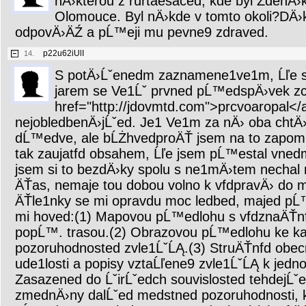
nÄ›kterou z rurtaesaced, kde byl ZdenÄ›k
Olomouce. Byl nÄ›kde v tomto okoli?DÄ
odpovÄ›ÄŹ a pĹ™eji mu pevne9 zdraved.
p22u62iUlI
14.
S potÄ›Ĺˇenedm zaznamene1ve1m, Ĺľe 
jarem se Ve1Ĺˇ prvned pĹ™edspÄ›vek z
href="http://jdovmtd.com">prcvoaropal</
nejobledbenÄ›jĹˇed. Je1 Ve1m za nÄ› oba chtÄ›
dĹ™edve, ale bĹŻhvedproÄŤ jsem na to zapomn
tak zaujatfd obsahem, Ĺľe jsem pĹ™estal vned
jsem si to bezdÄ›ky spolu s ne1mÄ›tem necha
ÄŤas, nemaje tou dobou volno k vfdpravÄ› do m
ÄŤle1nky se mi opravdu moc ledbed, majed pĹ™
mi hoved:(1) Mapovou pĹ™edlohu s vfdznaÄŤnf
popĹ™. trasou.(2) Obrazovou pĹ™edlohu ke ka
pozoruhodnosted zvle1ĹˇĹĄ.(3) StruÄŤnfd obec
ude1losti a popisy vztaĹľene9 zvle1ĹˇĹĄ k jedn
Zasazened do ĹˇirĹˇedch souvislosted tehdejĹˇ
zmednÄ›ny dalĹˇed medstned pozoruhodnosti, 