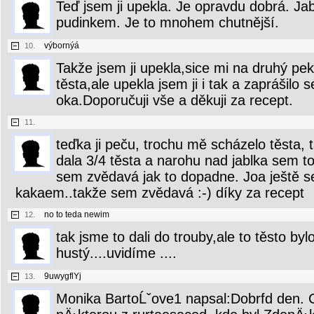
Teď jsem ji upekla. Je opravdu dobrá. Ja
pudinkem. Je to mnohem chutnější.
výbornýá
10.
Takže jsem ji upekla,sice mi na druhý pe
těsta,ale upekla jsem ji i tak a zaprášilo
oka.Doporučuji vše a děkuji za recept.
11.
teďka ji peču, trochu mě scházelo těsta, 
dala 3/4 těsta a narohu nad jablka sem to
sem zvědavá jak to dopadne. Joa ještě s
kakaem..takže sem zvědavá :-) díky za recept
no to teda newim
12.
tak jsme to dali do trouby,ale to těsto byl
hustý....uvidíme ....
9uwygflYj
13.
Monika BartoĹˇove1 napsal:Dobrfd den. C