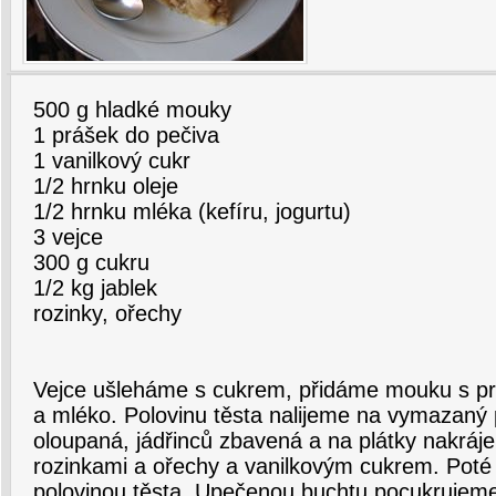
500 g hladké mouky
1 prášek do pečiva
1 vanilkový cukr
1/2 hrnku oleje
1/2 hrnku mléka (kefíru, jogurtu)
3 vejce
300 g cukru
1/2 kg jablek
rozinky, ořechy
Vejce ušleháme s cukrem, přidáme mouku s pr
a mléko. Polovinu těsta nalijeme na vymazaný 
oloupaná, jádřinců zbavená a na plátky nakráj
rozinkami a ořechy a vanilkovým cukrem. Poté
polovinou těsta. Upečenou buchtu pocukrujem