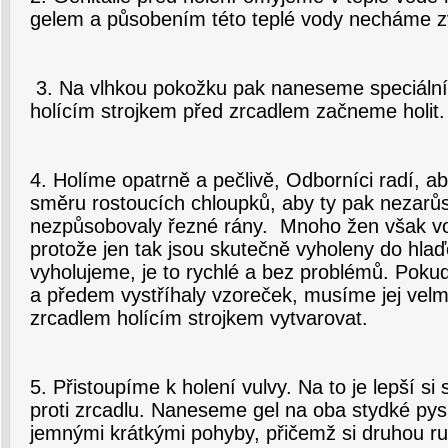
gelem a působením této teplé vody necháme z
3. Na vlhkou pokožku pak naneseme speciální h
holícím strojkem před zrcadlem začneme holit.
4. Holíme opatrně a pečlivě, Odborníci radí, a
směru rostoucích chloupků, aby ty pak nezarůs
nezpůsobovaly řezné rány. Mnoho žen však volí 
protože jen tak jsou skutečně vyholeny do hla
vyholujeme, je to rychlé a bez problémů. Pokud
a předem vystříhaly vzoreček, musíme jej velm
zrcadlem holícím strojkem vytvarovat.
5. Přistoupíme k holení vulvy. Na to je lepší si
proti zrcadlu. Naneseme gel na oba stydké py
jemnými krátkými pohyby, přičemž si druhou 