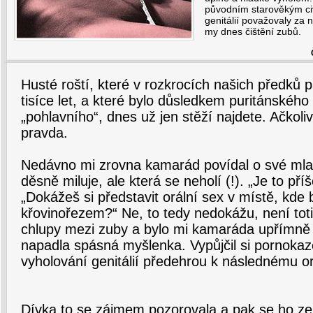
původním starověkým civi
genitálií považovaly za
my dnes čištění zubů.
Husté roští, které v rozkrocích našich předků 
tisíce let, a které bylo důsledkem puritánského
„pohlavního“, dnes už jen stěží najdete. Ačkoliv
pravda.
Nedávno mi zrovna kamarád povídal o své mladi
děsně miluje, ale která se neholí (!). „Je to příš
„Dokážeš si představit orální sex v místě, kde by
křovinořezem?“ Ne, to tedy nedokážu, není toti
chlupy mezi zuby a bylo mi kamaráda upřímně 
napadla spásná myšlenka. Vypůjčil si pornokaz
vyholování genitálií předehrou k následnému o
Dívka to se zájmem pozorovala a pak se ho zep