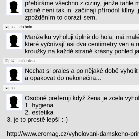
přebíráme všechno z ciziny, jenže tahle 
cizině není tak in, začínají přírodní klín
zpožděním to dorazí sem.
do hola
36.
Manželku vyholuji úplně do hola, má malé
které vyčnívají asi dva centimetry ven a 
kroužky na každé straně krásny pohled ja
střídačka
37.
Nechat si prales a po nějaké době vyholi
a opakovat do nekonečna...
38.
Osobně preferuji když žena je zcela vyho
1. hygiena
2. estetika
3. je to prostě lepší :-)
http://www.eromag.cz/vyholovani-damskeho-prir