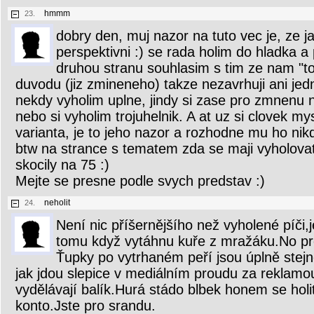
hmmm
23.
dobry den, muj nazor na tuto vec je, ze j
perspektivni :) se rada holim do hladka a p
druhou stranu souhlasim s tim ze nam "to
duvodu (jiz zmineneho) takze nezavrhuji ani jed
nekdy vyholim uplne, jindy si zase pro zmnenu n
nebo si vyholim trojuhelnik. A at uz si clovek mysl
varianta, je to jeho nazor a rozhodne mu ho nik
btw na strance s tematem zda se maji vyholova
skocily na 75 :)
Mejte se presne podle svych predstav :)
neholit
24.
Není nic příšernějšího než vyholené píči,
tomu když vytáhnu kuře z mražáku.No pro
Ťupky po vytrhaném peří jsou úplně stejn
jak jdou slepice v mediálním proudu za reklamo
vydělávají balík.Hurá stádo blbek honem se holi
konto.Jste pro srandu.