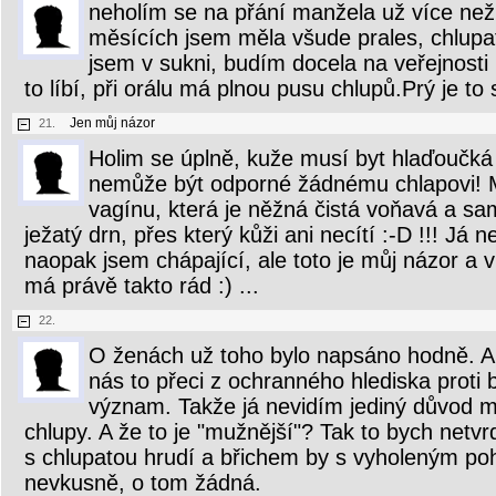
neholím se na přání manžela už více než 
měsících jsem měla všude prales, chlupa
jsem v sukni, budím docela na veřejnosti
to líbí, při orálu má plnou pusu chlupů.Prý je to 
Jen můj názor
21.
Holim se úplně, kuže musí byt hlaďoučká
nemůže být odporné žádnému chlapovi! M
vagínu, která je něžná čistá voňavá a sa
ježatý drn, přes který kůži ani necítí :-D !!! Já 
naopak jsem chápající, ale toto je můj názor a 
má právě takto rád :) ...
22.
O ženách už toho bylo napsáno hodně. A
nás to přeci z ochranného hlediska proti
význam. Takže já nevidím jediný důvod m
chlupy. A že to je "mužnější"? Tak to bych netv
s chlupatou hrudí a břichem by s vyholeným po
nevkusně, o tom žádná.