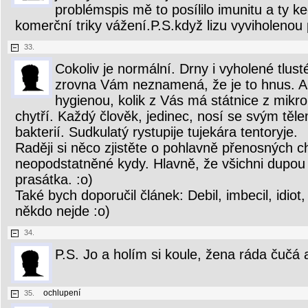
problémspis mě to posílilo imunitu a ty ke
komerční triky vážení.P.S.když lizu vyviholenou 
33.
Cokoliv je normální. Drny i vyholené tlusté
zrovna Vám neznamená, že je to hnus. A 
hygienou, kolik z Vás má státnice z mikrob
chytří. Každý člověk, jedinec, nosí se svým těl
bakterií. Sudkulatý rystupije tujekára tentoryje.
Raději si něco zjistěte o pohlavně přenosných c
neopodstatněné kydy. Hlavně, že všichni dupou jak
prasátka. :o)
Také bych doporučil článek: Debil, imbecil, idio
někdo nejde :o)
34.
P.S. Jo a holím si koule, žena ráda čučá a
ochlupení
35.