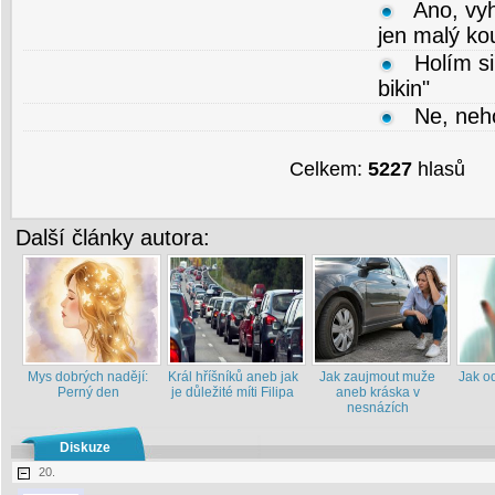
Ano, vy
jen malý ko
Holím si
bikin"
Ne, neh
Celkem:
5227
hlasů
Další články autora:
Mys dobrých nadějí:
Král hříšníků aneb jak
Jak zaujmout muže
Jak od
Perný den
je důležité míti Filipa
aneb kráska v
nesnázích
Diskuze
20.