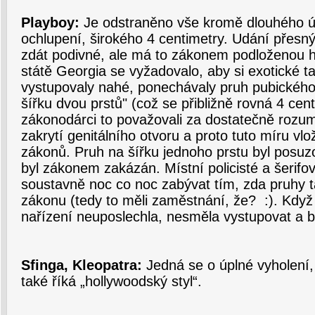
Playboy:
Je odstraněno vše kromě dlouhého ú
ochlupení, širokého 4 centimetry. Udání přes
zdát podivné, ale má to zákonem podloženou h
státě Georgia se vyžadovalo, aby si exotické t
vystupovaly nahé, ponechávaly pruh pubického 
šířku dvou prstů" (což se přibližně rovná 4 cent
zákonodárci to považovali za dostatečně rozum
zakrytí genitálního otvoru a proto tuto míru vlož
zákonů. Pruh na šířku jednoho prstu byl posuz
byl zákonem zakázán. Místní policisté a šerifov
soustavně noc co noc zabývat tím, zda pruhy t
zákonu (tedy to měli zaměstnání, že? :). Když
nařízení neuposlechla, nesměla vystupovat a b
Sfinga, Kleopatra:
Jedná se o úplné vyholení
také říká „hollywoodský styl“.