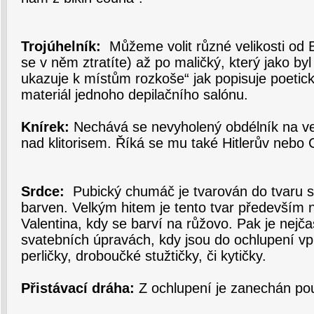
Trojúhelník:
Můžeme volit různé velikosti od
se v něm ztratíte) až po maličký, který jako byl
ukazuje k místům rozkoše“ jak popisuje poetick
materiál jednoho depilačního salónu.
Knírek:
Nechává se nevyholený obdélník na v
nad klitorisem. Říká se mu také Hitlerův nebo 
Srdce:
Pubický chumáč je tvarován do tvaru s
barven. Velkým hitem je tento tvar především 
Valentina, kdy se barví na růžovo. Pak je nejča
svatebních úpravách, kdy jsou do ochlupení vpl
perličky, droboučké stužtičky, či kytičky.
Přistávací dráha:
Z ochlupení je zanechán pou