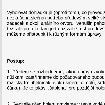
Vyholovat dohladka je (oproti tomu, co proved
nezkušená slečna) potřeba především velké styd
zadeček a okolí análního otvoru. Venušin pah
též, ale protože tam je to už záležitost předev
můžeme přistoupit i k různým formám úpravy.
Postup:
1. Předem se rozhodneme, jakou úpravu zvolí
nůžkami zastříhneme do požadovaného budoucí
maličký trojúhelníček, šipku směřující dolů, sr
čárku). Je to jakási „šablona“ pro pozdější hole
2. Genitálie před holení omyjeme v teplé vod