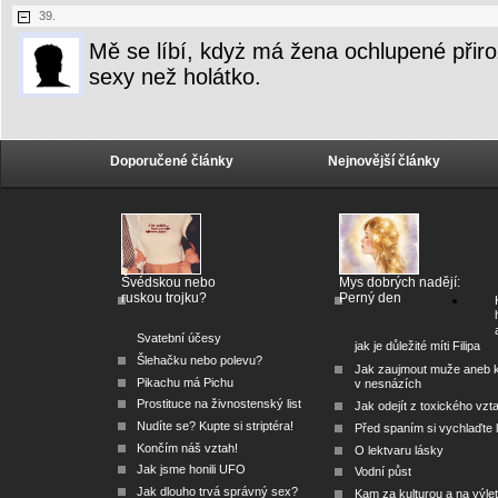
39.
Mě se líbí, kdyż má žena ochlupené přir
sexy než holátko.
Doporučené články
Nejnovější články
Švédskou nebo
Mys dobrých nadějí:
ruskou trojku?
Perný den
Svatební účesy
jak je důležité míti Filipa
Šlehačku nebo polevu?
Jak zaujmout muže aneb 
Pikachu má Pichu
v nesnázích
Prostituce na živnostenský list
Jak odejít z toxického vzt
Nudíte se? Kupte si striptéra!
Před spaním si vychlaďte l
Končím náš vztah!
O lektvaru lásky
Jak jsme honili UFO
Vodní půst
Jak dlouho trvá správný sex?
Kam za kulturou a na výlet