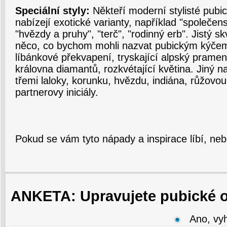
Speciální styly:
Někteří moderní stylisté pubi
nabízejí exotické varianty, například "společens
"hvězdy a pruhy", "terč", "rodinný erb". Jistý sk
něco, co bychom mohli nazvat pubickým kýčem
líbánkové překvapení, tryskající alpský pramen
královna diamantů, rozkvétající květina. Jiný nab
třemi laloky, korunku, hvězdu, indiána, růžovo
partnerovy iniciály.
Pokud se vám tyto nápady a inspirace líbí, nebo
ANKETA: Upravujete pubické 
Ano, vy