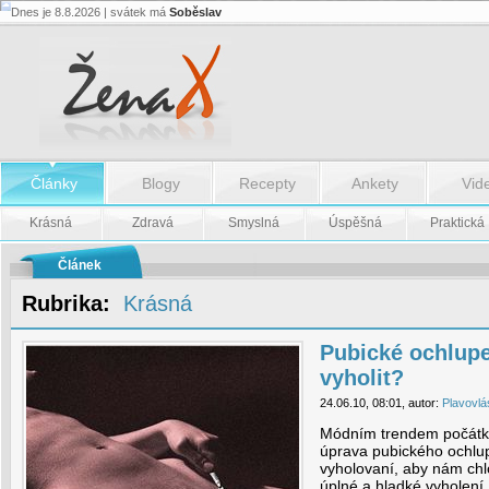
Dnes je 8.8.2026 | svátek má
Soběslav
Pubické
ochlupení:
Vzoreček
nebo
vyholit?
-
Pubické
ochlupení:
Vzoreček
nebo
Články
Blogy
Recepty
Ankety
Vid
vyholit?
Krásná
Zdravá
Smyslná
Úspěšná
Praktická
Článek
Rubrika:
Krásná
Pubické ochlupe
vyholit?
24.06.10, 08:01, autor:
Plavovlá
Módním trendem počátku 
úprava pubického ochlu
vyholovaní, aby nám chlo
úplné a hladké vyholení