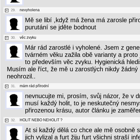
nevyholena
29.
Mě se libí ,když má žena má zarosle přiro
purutání se jděte bodnout
věc zvyku
30.
Már rád zarostlé i vyholené. Jsem z gen
tvárném věku zažila obě varianty a proto
to především věc zvyku. Hygienická hledi
Musím ale říct, že mě u zarostlých nikdy žádn
neohrozil..
mám rád přírodní
31.
nevnucujte mi, prosím, svůj názor, že v
musí každý holit, to je neskutečný nesmy
přirozenou krásu, autor článku je zaměře
HOLIT NEBO NEHOLIT ?
32.
At si každý dělá co chce ale mě osobně s
jich vylizal a furt žiju furt všichni straší i