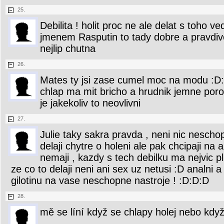
25.
Debilita ! holit proc ne ale delat s toho v
jmenem Rasputin to tady dobre a pravdive 
nejlip chutna
26.
Mates ty jsi zase cumel moc na modu :D
chlap ma mit bricho a hrudnik jemne porost
je jakekoliv to neovlivni
27.
Julie taky sakra pravda , neni nic nescho
delaji chytre o holeni ale pak chcipaji na
nemaji , kazdy s tech debilku ma nejvic pl
ze co to delaji neni ani sex uz netusi :D analni 
gilotinu na vase neschopne nastroje ! :D:D:D
28.
mě se líní když se chlapy holej nebo když