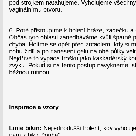
pod strojkem natahujeme. Vyholujeme všechny
vaginálnímu otvoru.
6. Poté přistoupíme k holení hráze, zadečku a 
Občas tyto oblasti zanedbáváme kvůli špatné pří
chyba. Holíme se opět před zrcadlem, kdy si 
nohu židlí a po nanesení gelu na obě půlky vel
Nejdříve to vypadá trošku jako kaskadérský kou
zvyku. Pokud si na tento postup navykneme, s
běžnou rutinou.
Inspirace a vzory
Linie bikin:
Nejjednodušší holení, kdy vyholujem
nám z bikin čouhá“.