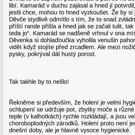
libí. Kamarád v duchu zajásal a hned jí potvrdil
jestli chce, mohou to hned vyzkoušet. Že by si j
Děvče stydlivě odmítlo s tím, že to snad zvládn
příští rande přišla a hned jak se začali tulit, ta
teda jo“. Kamarád se nadšeně vrhnul v ona mís
Děvenka si dohlaďoučka vyholila venušin pahore
vidět když stojíte před zrcadlem. Ale mezi nož
pysky, pokrýval dál hustý porost.
Tak takhle by to nešlo!
Řekněme si především, že holení je velmi hygie
ochlupení se udržuje pot, zbytky moče a různé 
teple (v kalhotkách) rychle rozkládají, a jsou ve
choroboplodných zárodků. Holení proto není je
dnešní doby, ale je hlavně vysoce hygienické.