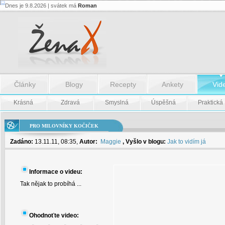
Dnes je 9.8.2026 | svátek má
Roman
Pro
milovníky
kočiček
-
Pro
milovníky
kočiček
Články
Blogy
Recepty
Ankety
Vid
Krásná
Zdravá
Smyslná
Úspěšná
Praktická
PRO MILOVNÍKY KOČIČEK
Zadáno:
13.11.11, 08:35,
Autor:
Maggie
, Vyšlo v blogu:
Jak to vidím já
Informace o videu:
Tak nějak to probíhá ...
Ohodnoťte video: