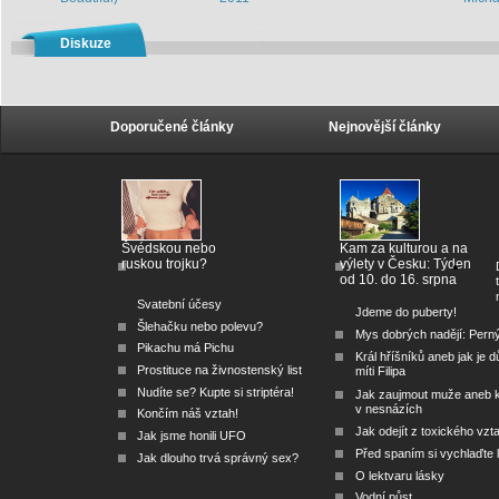
Diskuze
Doporučené články
Nejnovější články
Švédskou nebo
Kam za kulturou a na
ruskou trojku?
výlety v Česku: Týden
od 10. do 16. srpna
Svatební účesy
Jdeme do puberty!
Šlehačku nebo polevu?
Mys dobrých nadějí: Pern
Pikachu má Pichu
Král hříšníků aneb jak je dů
Prostituce na živnostenský list
míti Filipa
Nudíte se? Kupte si striptéra!
Jak zaujmout muže aneb 
v nesnázích
Končím náš vztah!
Jak odejít z toxického vzt
Jak jsme honili UFO
Před spaním si vychlaďte l
Jak dlouho trvá správný sex?
O lektvaru lásky
Vodní půst