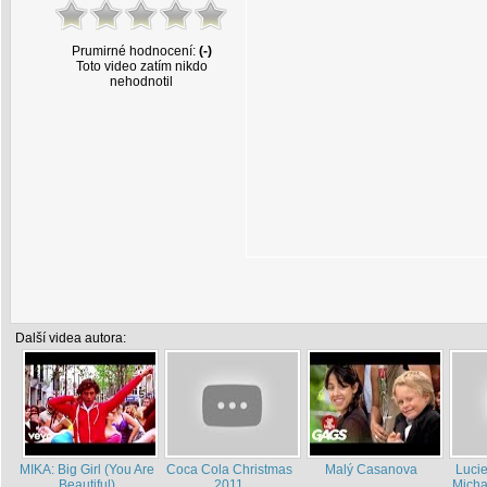
Prumirné hodnocení:
(-)
Toto video zatím nikdo
nehodnotil
Další videa autora:
MIKA: Big Girl (You Are
Coca Cola Christmas
Malý Casanova
Luci
Beautiful)
2011
Micha