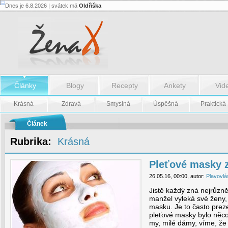
Dnes je 6.8.2026 | svátek má
Oldřiška
Pleťové
masky
z
domácích
surovin
-
Pleťové
masky
z
domácích
Články
Blogy
Recepty
Ankety
Vid
surovin
Krásná
Zdravá
Smyslná
Úspěšná
Praktická
Článek
Rubrika:
Krásná
Pleťové masky 
26.05.16, 00:00, autor:
Plavovlá
Jistě každý zná nejrůzně
manžel vyleká své ženy, 
masku. Je to často prez
pleťové masky bylo něco
my, milé dámy, víme, ž