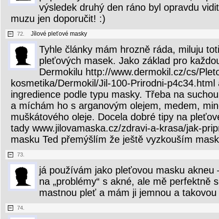
výsledek druhý den ráno byl opravdu vidi
muzu jen doporučit! :)
Jílové pleťové masky
72.
Tyhle články mám hrozně ráda, miluju to
pleťových masek. Jako základ pro každo
Dermokilu http://www.dermokil.cz/cs/Plet
kosmetika/Dermokil/Jil-100-Prirodni-p4c34.html
ingredience podle typu masky. Třeba na suchou p
a míchám ho s arganovým olejem, medem, mine
muškátového oleje. Docela dobré tipy na pleťov
tady www.jilovamaska.cz/zdravi-a-krasa/jak-pripr
masku Ted přemýšlím že ještě vyzkouším masku 
73.
já používám jako pleťovou masku akneu –
na „problémy“ s akné, ale mě perfektně 
mastnou pleť a mám ji jemnou a takovou 
74.