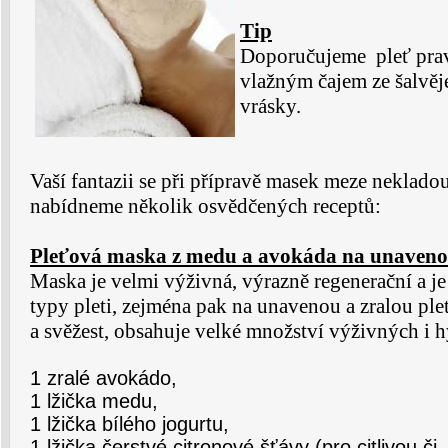
Tip
Doporučujeme pleť prav
vlažným čajem ze šalvěje
vrásky.
Vaší fantazii se při přípravě masek meze nekladou
nabídneme několik osvědčených receptů:
Pleťová maska z medu a avokáda na unaveno
Maska je velmi výživná, výrazně regenerační a j
typy pleti, zejména pak na unavenou a zralou ple
a svěžest, obsahuje velké množství výživných i h
1 zralé avokádo,
1 lžička medu,
1 lžička bílého jogurtu,
1 lžička čerstvé citronové šťávy (pro citlivou či