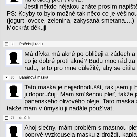
Jestli někdo nějakou znáte prosím napiště
PS: Kdyby to bylo možné tak něco co je věšinou
(jogurt, ovoce, zelenina, zakysaná smetana....)
Mockrát děkuji
Potřebuji radu
69.
Má dívka má akné po obličeji a zádech a n
co je dobré proti akné? Budu moc rád z
radu, je to pro mne důležitý, aby se cítila
Banánová maska
70.
Tato maska je nejjednodušší, tak jsem ji
ji doporučuji. Mám smíšenou pleť, takže j
panenského olivového oleje. Tato maska 
takže mám v úmyslu ji nadále používat.
droždí
71.
Ahoj slečny, mám problém s mastnou plet
poprvé vyzkousela masku z droždí, kapl