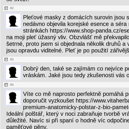
82.
Pleťové masky z domácích surovin jsou sk
nedávno objevila korejské esence a séra 
stránkách https://www.shop-panda.cz/ese
na moji pleť úžasný vliv. Obzvlášť mě překvapilo
šetrné, proto jsem si objednala několik druhů a 
jsou opravdu viditelné. Pleť je po použití zářivě
83.
Dobrý den, také se zajímám co nejvíce po
vráskám. Jaké jsou tedy zkušenosti vás o
84.
Víte co mě naprosto perfektně pomáhá 
doporučit vyzkoušet https://www.vitaherb
premium-anatomicky-polstar-z-bio-pamet
Ideální polštář, který v noci zabraňuje tvorbě vr
důležité. Navíc si při spaní o hodně víc odpočin
paměťové pěny.