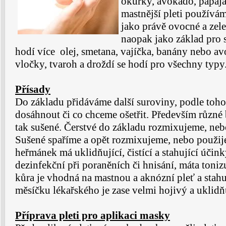
okurky, avokádo, papája 
mastnější pleti používám
jako právě ovocné a zele
naopak jako základ pro su
hodí více olej, smetana, vajíčka, banány nebo a
vločky, tvaroh a droždí se hodí pro všechny typy
Přísady
Do základu přidáváme další suroviny, podle toh
dosáhnout či co chceme ošetřit. Především různé b
tak sušené. Čerstvé do základu rozmixujeme, ne
Sušené spaříme a opět rozmixujeme, nebo použij
heřmánek má uklidňující, čistící a stahující účin
dezinfekční při poraněních či hnisání, máta toniz
kůra je vhodná na mastnou a aknózní pleť a stahu
měsíčku lékařského je zase velmi hojivý a uklidňu
Příprava pleti pro aplikaci masky