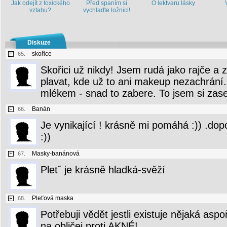
Jak odejít z toxického
Před spaním si
O lektvaru lásky
vztahu?
vychlaďte ložnici!
Diskuze
skořice
65.
Skořici už nikdy! Jsem rudá jako rajče a
plavat, kde už to ani makeup nezachrání..
mlékem - snad to zabere. To jsem si zase 
Banán
66.
Je vynikající ! krásně mi pomáhá :)) .dop
:))
Masky-banánová
67.
Pletˇ je krásně hladká-svěží
Pleťová maska
68.
Potřebuji vědět jestli existuje nějaká as
na obličej proti AKNÉ!