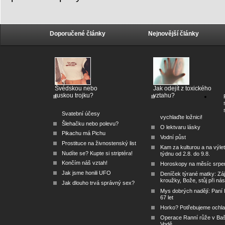
Doporučené články
Nejnovější články
Švédskou nebo
Jak odejít z toxického
ruskou trojku?
vztahu?
Svatební účesy
vychlaďte ložnici!
Šlehačku nebo polevu?
O lektvaru lásky
Pikachu má Pichu
Vodní půst
Prostituce na živnostenský list
Kam za kulturou a na výlet
Nudíte se? Kupte si striptéra!
týdnu od 2.8. do 9.8.
Končím náš vztah!
Horoskopy na měsíc srpe
Jak jsme honili UFO
Deníček týrané matky: Zá
kroužky, Bože, stůj při nás
Jak dlouho trvá správný sex?
Mys dobrých nadějí: Paní
67 let
Horko? Potřebujeme ochlad
Operace Ranní růže v Ba
Vodě