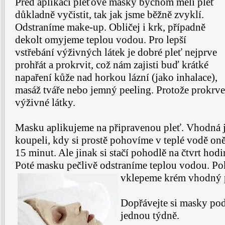
Před aplikací pleťové masky bychom měli pleť
důkladně vyčistit, tak jak jsme běžně zvyklí.
Odstraníme make-up. Obličej i krk, případně
dekolt omyjeme teplou vodou. Pro lepší
vstřebání výživných látek je dobré pleť nejprve
prohřát a prokrvit, což nám zajisti buď krátké
napaření kůže nad horkou lázní (jako inhalace),
masáž tváře nebo jemný peeling. Protože prokrve
výživné látky.
Masku aplikujeme na připravenou pleť. Vhodná je
koupeli, kdy si prostě pohovíme v teplé vodě o
15 minut. Ale jinak si stačí pohodlě na čtvrt hod
Poté masku pečlivě odstraníme teplou vodou. P
vklepeme krém vhodný pr
Dopřávejte si masky podl
jednou týdně.