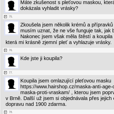
Máte zkušenost s pleťovou maskou, která
dokázala vyhladit vrásky?
75.
Zkoušela jsem několik krémů a přípravků
musím uznat, že ne vše funguje tak, jak 
Nakonec jsem však měla štěstí a koupila
která mi krásně zjemní pleť a vyhlazuje vrásky.
76.
Kde jste ji koupila?
77.
Koupila jsem omlazující pleťovou masku
https://www.hairshop.cz/maska-anti-age-o
maska-proti-vraskam/ , kterou jsem popr
v Brně. Další už jsem si objednávala přes jejich
dopravu nad 1900 zdarma.
78.