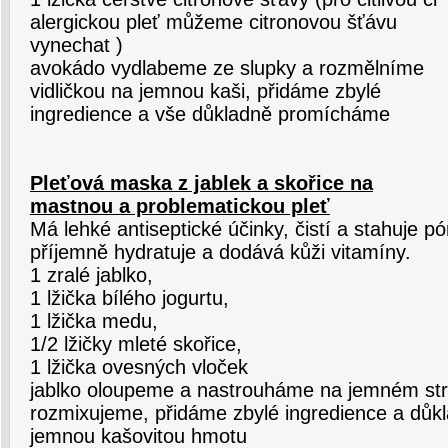
alergickou pleť můžeme citronovou šťávu
vynechat )
avokádo vydlabeme ze slupky a rozmělníme
vidličkou na jemnou kaši, přidáme zbylé
ingredience a vše důkladně promícháme
Pleťová maska z jablek a skořice na
mastnou a problematickou pleť
Má lehké antiseptické účinky, čistí a stahuje p
příjemně hydratuje a dodává kůži vitamíny.
1 zralé jablko,
1 lžička bílého jogurtu,
1 lžička medu,
1/2 lžičky mleté skořice,
1 lžička ovesných vloček
jablko oloupeme a nastrouháme na jemném st
rozmixujeme, přidáme zbylé ingredience a dů
jemnou kašovitou hmotu