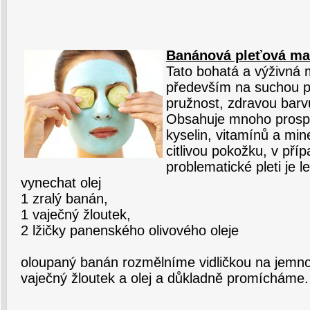
Banánová pleťová ma
Tato bohatá a výživná
především na suchou pl
pružnost, zdravou barv
Obsahuje mnoho prosp
kyselin, vitamínů a min
citlivou pokožku, v pří
problematické pleti je 
vynechat olej
1 zralý banán,
1 vaječný žloutek,
2 lžičky panenského olivového oleje
oloupaný banán rozmělníme vidličkou na jemno
vaječný žloutek a olej a důkladně promícháme.