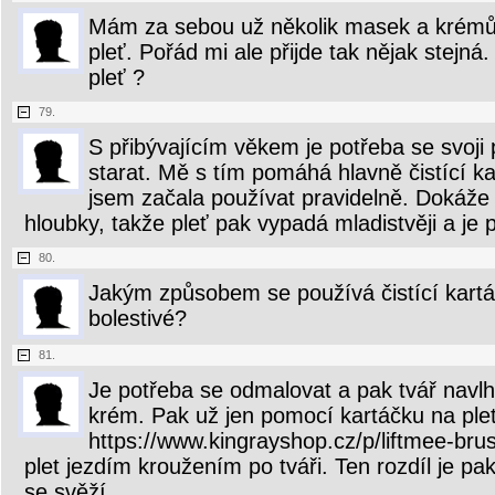
Mám za sebou už několik masek a krémů 
pleť. Pořád mi ale přijde tak nějak stejná.
pleť ?
79.
S přibývajícím věkem je potřeba se svoji
starat. Mě s tím pomáhá hlavně čistící ka
jsem začala používat pravidelně. Dokáže p
hloubky, takže pleť pak vypadá mladistvěji a je p
80.
Jakým způsobem se používá čistící kartá
bolestivé?
81.
Je potřeba se odmalovat a pak tvář navlhč
krém. Pak už jen pomocí kartáčku na ple
https://www.kingrayshop.cz/p/liftmee-brus
plet jezdím kroužením po tváři. Ten rozdíl je pak
se svěží.