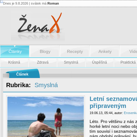
Dnes je 9.8.2026 | svátek má
Roman
Letní
seznamování
přeje
připraveným
-
Letní
seznamování
přeje
připraveným
Články
Blogy
Recepty
Ankety
Vid
Krásná
Zdravá
Smyslná
Úspěšná
Praktická
Článek
Rubrika:
Smyslná
Letní seznamová
připraveným
19.06.13, 05:44, autor:
Erosenk
Léto. Pro většinu z nás
horké letní noci nebo o
tím souvisí i seznamován
nám období grilování, hu