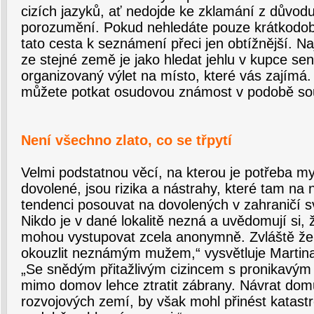
cizích jazyků, ať nedojde ke zklamání z důvod
porozumění. Pokud nehledáte pouze krátkodo
tato cesta k seznámení přeci jen obtížnější. Naj
ze stejné země je jako hledat jehlu v kupce sen
organizovaný výlet na místo, které vás zajímá. I
můžete potkat osudovou známost v podobě sous
Není všechno zlato, co se třpytí
Velmi podstatnou věcí, na kterou je potřeba mys
dovolené, jsou rizika a nástrahy, které tam na n
tendenci posouvat na dovolených v zahraničí s
Nikdo je v dané lokalitě nezná a uvědomují si, 
mohou vystupovat zcela anonymně. Zvláště že
okouzlit neznámým mužem,“ vysvětluje Martina
„Se snědým přitažlivým cizincem s pronikavý
mimo domov lehce ztratit zábrany. Návrat dom
rozvojových zemí, by však mohl přinést katastro