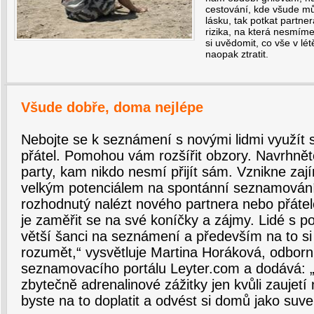
cestování, kde všude mů
lásku, tak potkat partner
rizika, na která nesmím
si uvědomit, co vše v lé
naopak ztratit.
Všude dobře, doma nejlépe
Nebojte se k seznámení s novými lidmi využít
přátel. Pomohou vám rozšířit obzory. Navrhně
party, kam nikdo nesmí přijít sám. Vznikne zají
velkým potenciálem na spontánní seznamování
rozhodnutý nalézt nového partnera nebo přát
je zaměřit se na své koníčky a zájmy. Lidé s 
větší šanci na seznámení a především na to si
rozumět,“ vysvětluje Martina Horáková, odborn
seznamovacího portálu Leyter.com a dodává: 
zbytečně adrenalinové zážitky jen kvůli zaujetí
byste na to doplatit a odvést si domů jako suve