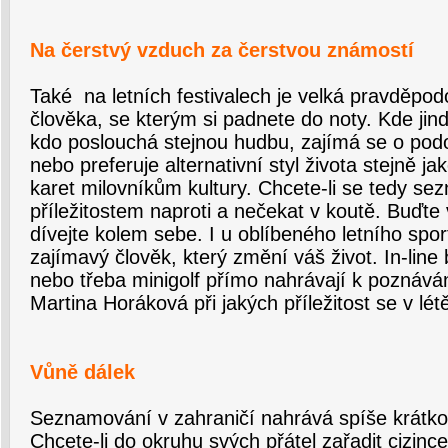
Na čerstvý vzduch za čerstvou známostí
Také na letních festivalech je velká pravděpod
člověka, se kterým si padnete do noty. Kde jin
kdo poslouchá stejnou hudbu, zajímá se o pod
nebo preferuje alternativní styl života stejně j
karet milovníkům kultury. Chcete-li se tedy sezn
příležitostem naproti a nečekat v koutě. Buďte
dívejte kolem sebe. I u oblíbeného letního spo
zajímavý člověk, který změní váš život. In-line 
nebo třeba minigolf přímo nahrávají k poznávání
Martina Horáková při jakých příležitost se v lét
Vůně dálek
Seznamování v zahraničí nahrává spíše krát
Chcete-li do okruhu svých přátel zařadit cizinc