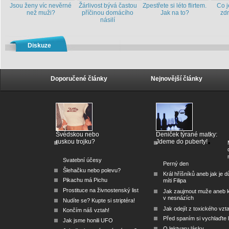
Jsou ženy víc nevěrné
Žárlivost bývá častou
Zpestřete si léto flirtem.
Co j
než muži?
příčinou domácího
Jak na to?
zd
násilí
Diskuze
Doporučené články
Nejnovější články
Švédskou nebo
Deniček týrané matky:
ruskou trojku?
Jdeme do puberty!
Svatební účesy
Perný den
Šlehačku nebo polevu?
Král hříšníků aneb jak je dů
Pikachu má Pichu
míti Filipa
Prostituce na živnostenský list
Jak zaujmout muže aneb 
v nesnázích
Nudíte se? Kupte si striptéra!
Jak odejít z toxického vzt
Končím náš vztah!
Před spaním si vychlaďte l
Jak jsme honili UFO
O lektvaru lásky