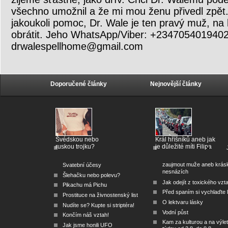
všechno umožnil a že mi mou ženu přivedl zpět
jakoukoli pomoc, Dr. Wale je ten pravý muž, na
obrátit. Jeho WhatsApp/Viber: +234705401940
drwalespellhome@gmail.com
Doporučené články
Nejnovější články
Švédskou nebo
Král hříšníků aneb jak
ruskou trojku?
je důležité míti Filipa
zaujmout muže aneb krás
Svatební účesy
nesnázích
Šlehačku nebo polevu?
Jak odejít z toxického vzt
Pikachu má Pichu
Před spaním si vychlaďte l
Prostituce na živnostenský list
O lektvaru lásky
Nudíte se? Kupte si striptéra!
Vodní půst
Končím náš vztah!
Kam za kulturou a na výlet
Jak jsme honili UFO