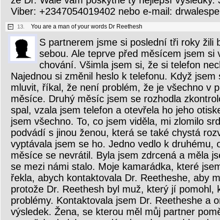
že Dr. Wale vám poskytne ty nejlepší výsledky
Viber: +2347054019402 nebo e-mail: drwalesp
You are a man of your words Dr Reethesh
13.
S partnerem jsme si poslední tři roky žil
sebou. Ale teprve před měsícem jsem si 
chování. Všimla jsem si, že si telefon n
Najednou si změnil heslo k telefonu. Když jsem 
mluvit, říkal, že není problém, že je všechno v 
měsíce. Druhý měsíc jsem se rozhodla zkontrolo
spal, vzala jsem telefon a otevřela ho jeho otis
jsem všechno. To, co jsem viděla, mi zlomilo s
podvádí s jinou ženou, která se také chystá roz
vyptávala jsem se ho. Jedno vedlo k druhému, 
měsíce se nevrátil. Byla jsem zdrcená a měla j
se mezi námi stalo. Moje kamarádka, které jsem 
řekla, abych kontaktovala Dr. Reetheshe, aby 
protože Dr. Reethesh byl muž, který jí pomohl,
problémy. Kontaktovala jsem Dr. Reetheshe a o
výsledek. Žena, se kterou měl můj partner pom