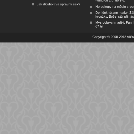
týdnu od 2.8. do 9.8.
Jak dlouho trvá správný sex?
Horoskopy na měsíc srpe
Deníček týrané matky: Zá
kroužky, Bože, stůj při nás
Mys dobrých nadějí: Paní
67 let
Copyright © 2008-2018 AllSta