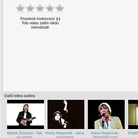
Prumirné hodnocení:
(-)
Toto video zatím nikdo
nehodnotil
Další videa autora:
Marek Ztraceny - Tak
Hana Hegerová - Vana
Hana Hegerová -
#Opět 
se nezlob
plná fialek
Potměšilý host