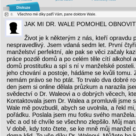
Diskuze
Všechno mé díky patří Vám, pane doktore Wale.
8.
JAK MI DR. WALE POMOHEL OBNOVIT
Život je k některým z nás, kteří opravdu 
nespravedlivý. Jsem vdaná sedm let. První čtyři
manželství perfektní, ale pak se věci začaly kaz
práce pozdě domů a po celém těle cítí alkohol a
domů prostitutku a spí s ní v manželské posteli.
jeho chování a postoje, hádáme se kvůli tomu. 
nemám právo se ho ptát. To trvalo dva dobré ro
den jsem si online dělala průzkum a narazila j
svědectví o Dr. Waleovi a o dobrých věcech, kter
Kontaktovala jsem Dr. Walea a promluvili jsme 
Wale mě povzbudil, abych se uvolnila, a řekl mi
pořádku. Poslala jsem mu fotku svého manžela.
věc a od té chvíle se všechno zlepšilo. Můj man
V době, kdy toto čtete, se ke mně můj manžel
doma klid. To vše díky Dr. Waleovi. Můžete ho 