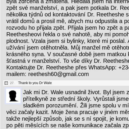
byla zdrcená a zmatená. Hledala jsem na intern
zpět své manželství, a pak jsem potkala Dr. R
několika týdnů od kontaktování Dr. Reetheshe 
vrátil domů a prosil mě, abych mu odpustila a p
rozvodu ho přijala zpět. Přijala jsem ho zpět a 
Reethesheovi řekla o své nahotě, aby mi pomoh
plodnost. Vzala jsem si bylinky, které mi poslal
užívání jsem otěhotněla. Můj manžel mě otěhotn
krásného syna. V současné době jsem matkou 
šťastná v manželství. To vše díky Dr. Reetheshe
Kontaktujte Dr. Reetheshe přes WhatsApp: +
mailem: reethesh60@gmail.com
Thank to you Dr Wale
27.
Jak mi Dr. Wale usnadnil život. Byl jsem
přítelkyně ze střední školy. Vyrůstali jsme
sladkém porozumění. Žili jsme spolu v mí
věci začaly kazit. Moje žena pracuje v jiném mě
takže nejlepší způsob, jak se s ní spojit, je kom
po pěti měsících se naše komunikace začala zpo