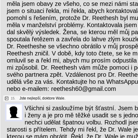
měla jsem obavy ze všeho, co se mezi námi sta
jsem o situaci řekla, mi řekla, abych kontaktov
pomohl s řešením, protože Dr. Reethesh byl muž
měla v manželství problémy. Kontaktovala jsem
dal skvělý výsledek. Žena, se kterou měl můj p
spoutala řetězem a zavřela do lahve zlým kouz
Dr. Reetheshe se všechno obrátilo v můj prospěc
Reethesh zničil. V době, kdy toto čtete, se ke m
omluvil se a řekl mi, abych mu prosím odpustila
mi způsobil. Dr. Reethesh vám může pomoci i p
svého partnera zpět. Vzdálenost pro Dr. Reeth
udělá vše za vás. Kontaktujte ho na WhatsAp
nebo e-mailem: reethesh60@gmail.com
Jste nejlepší, doktore Wale.
15.
Všichni si zasloužíme být šťastní. Jsem
i ženy a je pro mě těžké usadit se s jed
nechci udělat špatnou volbu. Rozhodl jse
starosti s přítelem. Tehdy mi řekl, že Dr. Wale j
kterou se mám obrátit. Řekl, že Dr. Wale je mu