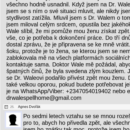
všechno hodně usnadnil. Když jsem na Dr. Walea 
jsem se s ním o své situaci mluvit, ale nikdy js
stydlivost zatížila. Mluvil jsem s Dr. Walem o t
jsem miloval celým srdcem, opustila bez jakého
Wale slíbil, že mi pomůže mou ženu získat zpět
vše, co je potřeba k dokončení práce. Do tří d
dostal zprávu, že je připravena se ke mně vrátit
šoku, protože je to žena, se kterou jsem se nemo
zablokovala mě na všech platformách sociálníc
kontaktuje sama. Doktor Wale mě požádal, abych 
špatných činů, že byla svedena zlým kouzlem. 
se Dr. Waleovi podařilo přivést zpět mou ženu.
také velkou oporou, pokud budete potřebovat j
je na WhatsApp/Viber: +2347054019402 nebo e
drwalespellhome@gmail.com
Agnes Dvořák
25.
Po sedmi letech vztahu se se mnou rozeš
pro to, abych ho přivedla zpět, ale všech
jsem ho zpátky tak moc, protože jsem ho 