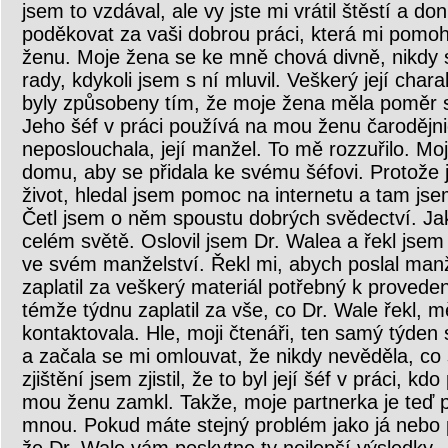
jsem to vzdával, ale vy jste mi vrátil štěstí a don
poděkovat za vaši dobrou práci, která mi pomoh
ženu. Moje žena se ke mně chová divně, nikdy 
rady, kdykoli jsem s ní mluvil. Veškerý její char
byly způsobeny tím, že moje žena měla poměr s 
Jeho šéf v práci používá na mou ženu čarodějni
neposlouchala, její manžel. To mě rozzuřilo. Mo
domu, aby se přidala ke svému šéfovi. Protože j
život, hledal jsem pomoc na internetu a tam jse
Četl jsem o něm spoustu dobrých svědectví. J
celém světě. Oslovil jsem Dr. Walea a řekl jse
ve svém manželství. Řekl mi, abych poslal manž
zaplatil za veškerý materiál potřebný k provede
témže týdnu zaplatil za vše, co Dr. Wale řekl, 
kontaktovala. Hle, moji čtenáři, ten samý týden
a začala se mi omlouvat, že nikdy nevěděla, co 
zjištění jsem zjistil, že to byl její šéf v práci, kd
mou ženu zamkl. Takže, moje partnerka je teď 
mnou. Pokud máte stejný problém jako já nebo po