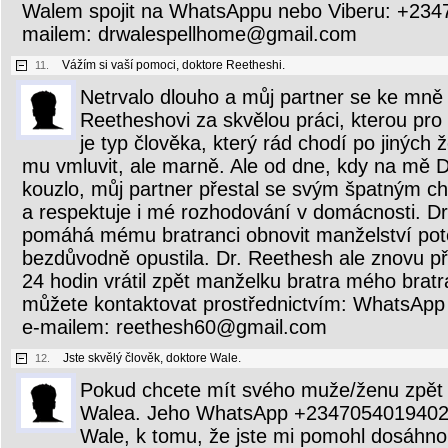
Walem spojit na WhatsAppu nebo Viberu: +234
mailem: drwalespellhome@gmail.com
Vážím si vaší pomoci, doktore Reetheshi.
11.
Netrvalo dlouho a můj partner se ke mně 
Reetheshovi za skvělou práci, kterou pro
je typ člověka, který rád chodí po jiných
mu vmluvit, ale marně. Ale od dne, kdy na mě D
kouzlo, můj partner přestal se svým špatným c
a respektuje i mé rozhodování v domácnosti. D
pomáhá mému bratranci obnovit manželství pot
bezdůvodně opustila. Dr. Reethesh ale znovu př
24 hodin vrátil zpět manželku bratra mého brat
můžete kontaktovat prostřednictvím: WhatsA
e-mailem: reethesh60@gmail.com
Jste skvělý člověk, doktore Wale.
12.
Pokud chcete mít svého muže/ženu zpět u
Walea. Jeho WhatsApp +2347054019402. 
Wale, k tomu, že jste mi pomohl dosáhnou