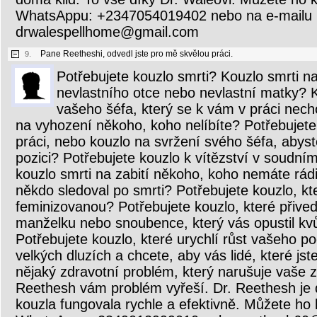
WhatsAppu: +2347054019402 nebo na e-mailu
drwalespellhome@gmail.com
Pane Reetheshi, odvedl jste pro mě skvělou práci.
9.
Potřebujete kouzlo smrti? Kouzlo smrti n
nevlastního otce nebo nevlastní matky? K
vašeho šéfa, který se k vám v práci nec
na vyhození někoho, koho nelíbíte? Potřebujete
práci, nebo kouzlo na svržení svého šéfa, abyst
pozici? Potřebujete kouzlo k vítězství v soudní
kouzlo smrti na zabití někoho, koho nemáte rád
někdo sledoval po smrti? Potřebujete kouzlo, kt
feminizovanou? Potřebujete kouzlo, které přive
manželku nebo snoubence, který vás opustil kv
Potřebujete kouzlo, které urychlí růst vašeho p
velkých dluzích a chcete, aby vás lidé, které jste 
nějaký zdravotní problém, který narušuje vaše 
Reethesh vám problém vyřeší. Dr. Reethesh je 
kouzla fungovala rychle a efektivně. Můžete ho 