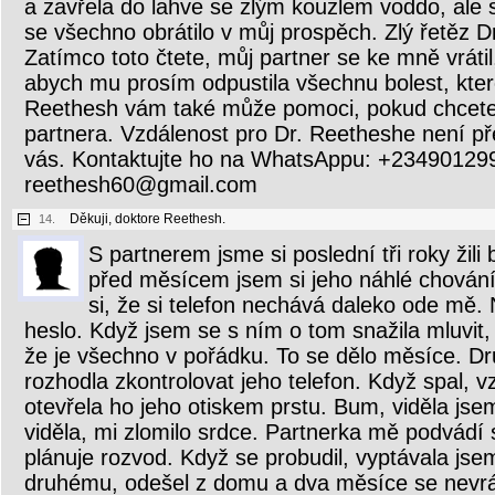
a zavřela do lahve se zlým kouzlem voddo, ale
se všechno obrátilo v můj prospěch. Zlý řetěz Dr
Zatímco toto čtete, můj partner se ke mně vrátil,
abych mu prosím odpustila všechnu bolest, kter
Reethesh vám také může pomoci, pokud chcete
partnera. Vzdálenost pro Dr. Reetheshe není p
vás. Kontaktujte ho na WhatsAppu: +23490129
reethesh60@gmail.com
Děkuji, doktore Reethesh.
14.
S partnerem jsme si poslední tři roky žili
před měsícem jsem si jeho náhlé chování
si, že si telefon nechává daleko ode mě.
heslo. Když jsem se s ním o tom snažila mluvit, 
že je všechno v pořádku. To se dělo měsíce. D
rozhodla zkontrolovat jeho telefon. Když spal, v
otevřela ho jeho otiskem prstu. Bum, viděla js
viděla, mi zlomilo srdce. Partnerka mě podvádí 
plánuje rozvod. Když se probudil, vyptávala jse
druhému, odešel z domu a dva měsíce se nevrát