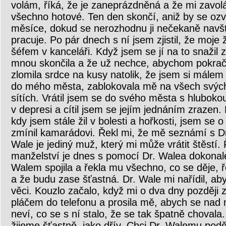
volám, říká, že je zaneprázdněná a že mi zavol
všechno hotové. Ten den skončí, aniž by se ozva
měsíce, dokud se nerozhodnu ji nečekaně navšt
pracuje. Po pár dnech s ní jsem zjistil, že moj
šéfem v kanceláři. Když jsem se jí na to snažil z
mnou skončila a že už nechce, abychom pokračo
zlomila srdce na kusy natolik, že jsem si málem 
do mého města, zablokovala mě na všech svých 
sítích. Vrátil jsem se do svého města s hlubokou
v depresi a cítil jsem se jejím jednáním zrazen.
kdy jsem stále žil v bolesti a hořkosti, jsem se
zmínil kamarádovi. Řekl mi, že mě seznámí s Dr
Wale je jediný muž, který mi může vrátit štěstí. 
manželství je dnes s pomocí Dr. Walea dokonal
Walem spojila a řekla mu všechno, co se děje, ř
a že budu zase šťastná. Dr. Wale mi nařídil, aby
věci. Kouzlo začalo, když mi o dva dny později 
pláčem do telefonu a prosila mě, abych se nad ní
neví, co se s ní stalo, že se tak špatně chovala
žijeme šťastně, jako dřív. Chci Dr. Walemu podě