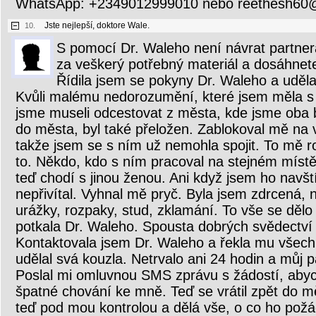
WhatsApp: +2349012999010 nebo reethesh60
Jste nejlepší, doktore Wale.
10.
S pomocí Dr. Waleho není návrat partnera 
za veškerý potřebný materiál a dosáhnete
Řídila jsem se pokyny Dr. Waleho a udělal
Kvůli malému nedorozumění, které jsem měla s
jsme museli odcestovat z města, kde jsme oba by
do města, byl také přeložen. Zablokoval mě na v
takže jsem se s ním už nemohla spojit. To mě ro
to. Někdo, kdo s ním pracoval na stejném místě,
teď chodí s jinou ženou. Ani když jsem ho navští
nepřivítal. Vyhnal mě pryč. Byla jsem zdrcená,
urážky, rozpaky, stud, zklamání. To vše se děl
potkala Dr. Waleho. Spousta dobrých svědectví
Kontaktovala jsem Dr. Waleho a řekla mu všech
udělal svá kouzla. Netrvalo ani 24 hodin a můj p
Poslal mi omluvnou SMS zprávu s žádostí, abyc
špatné chování ke mně. Teď se vrátil zpět do měs
teď pod mou kontrolou a dělá vše, o co ho pož