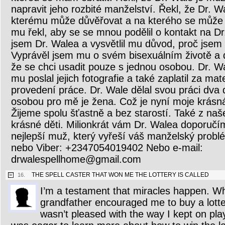
napravit jeho rozbité manželství. Řekl, že Dr. W
kterému může důvěřovat a na kterého se může 
mu řekl, aby se se mnou podělil o kontakt na Dr
jsem Dr. Walea a vysvětlil mu důvod, proč jsem 
Vyprávěl jsem mu o svém bisexuálním životě a d
že se chci usadit pouze s jednou osobou. Dr. 
mu poslal jejich fotografie a také zaplatil za mat
provedení práce. Dr. Wale dělal svou práci dva d
osobou pro mě je žena. Což je nyní moje krásná
Žijeme spolu šťastně a bez starostí. Také z n
krásné děti. Milionkrát vám Dr. Walea doporučím
nejlepší muž, který vyřeší váš manželský prob
nebo Viber: +2347054019402 Nebo e-mail:
drwalespellhome@gmail.com
THE SPELL CASTER THAT WON ME THE LOTTERY IS CALLED
16.
I’m a testament that miracles happen. W
grandfather encouraged me to buy a lottery
wasn’t pleased with the way I kept on play