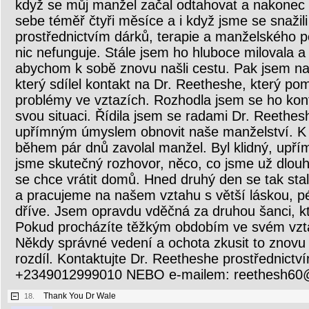
když se můj manžel začal odtahovat a nakonec 
sebe téměř čtyři měsíce a i když jsme se snažili
prostřednictvím dárků, terapie a manželského p
nic nefunguje. Stále jsem ho hluboce milovala a 
abychom k sobě znovu našli cestu. Pak jsem na
který sdílel kontakt na Dr. Reetheshe, který po
problémy ve vztazích. Rozhodla jsem se ho kont
svou situaci. Řídila jsem se radami Dr. Reethes
upřímným úmyslem obnovit naše manželství. 
během pár dnů zavolal manžel. Byl klidný, upří
jsme skutečný rozhovor, něco, co jsme už dlouho
se chce vrátit domů. Hned druhý den se tak sta
a pracujeme na našem vztahu s větší láskou, 
dříve. Jsem opravdu vděčná za druhou šanci, kt
Pokud procházíte těžkým obdobím ve svém vztah
Někdy správné vedení a ochota zkusit to znov
rozdíl. Kontaktujte Dr. Reetheshe prostřednict
+2349012999010 NEBO e-mailem: reethesh60
Thank You Dr Wale
18.