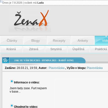
Dnes je 7.8.2026 | svátek má
Lada
JAK
SE
VÁM
DEJCHÁ
-
HYMNA
2021
-
Babiš
SONG
Články
Blogy
Recepty
Ankety
Vid
-
Krásná
Zdravá
Smyslná
Úspěšná
Praktická
JAK
SE
VÁM
DEJCHÁ
JAK SE VÁM DEJCHÁ - HYMNA 2021 - BABIŠ SONG
-
HYMNA
Zadáno:
28.03.21, 19:59,
Autor:
Plavovláska
, Vyšlo v blogu:
Plavovláska
2021
-
Babiš
SONG
Informace o videu:
Jsem tady zase. Furt nejsem
v base...
Ohodnoťte video: