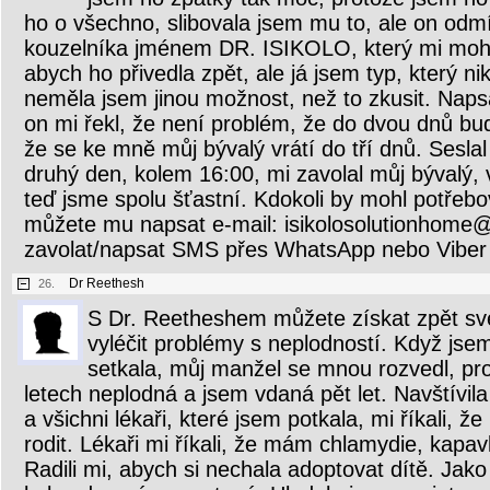
ho o všechno, slibovala jsem mu to, ale on odmí
kouzelníka jménem DR. ISIKOLO, který mi mohl
abych ho přivedla zpět, ale já jsem typ, který ni
neměla jsem jinou možnost, než to zkusit. Naps
on mi řekl, že není problém, že do dvou dnů b
že se ke mně můj bývalý vrátí do tří dnů. Sesla
druhý den, kolem 16:00, mi zavolal můj bývalý, 
teď jsme spolu šťastní. Kdokoli by mohl potřeb
můžete mu napsat e-mail: isikolosolutionhom
zavolat/napsat SMS přes WhatsApp nebo Vibe
Dr Reethesh
26.
S Dr. Reetheshem můžete získat zpět sv
vyléčit problémy s neplodností. Když js
setkala, můj manžel se mnou rozvedl, pr
letech neplodná a jsem vdaná pět let. Navštív
a všichni lékaři, které jsem potkala, mi říkali, 
rodit. Lékaři mi říkali, že mám chlamydie, kap
Radili mi, abych si nechala adoptovat dítě. Ja