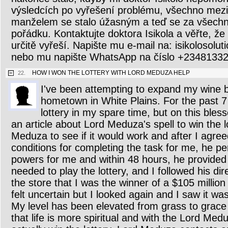
výsledcích po vyřešení problému, všechno me
manželem se stalo úžasným a teď se za všechn
pořádku. Kontaktujte doktora Isikola a věřte, ž
určitě vyřeší. Napište mu e-mail na: isikoloso
nebo mu napište WhatsApp na číslo +2348133
HOW I WON THE LOTTERY WITH LORD MEDUZA HELP
22.
I've been attempting to expand my wine 
hometown in White Plains. For the past 7 
lottery in my spare time, but on this ble
an article about Lord Meduza's spell to win the l
Meduza to see if it would work and after I agree
conditions for completing the task for me, he p
powers for me and within 48 hours, he provided
needed to play the lottery, and I followed his dir
the store that I was the winner of a $105 millio
felt uncertain but I looked again and I saw it was
My level has been elevated from grass to grace
that life is more spiritual and with the Lord Med