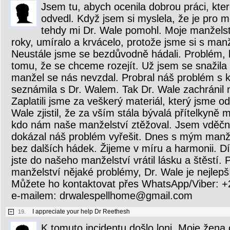
Jsem tu, abych ocenila dobrou práci, kte
odvedl. Když jsem si myslela, že je pro
tehdy mi Dr. Wale pomohl. Moje manželstv
roky, umíralo a krvácelo, protože jsme si s ma
Neustále jsme se bezdůvodně hádali. Problém, 
tomu, že se chceme rozejít. Už jsem se snažila
manžel se nás nevzdal. Probral náš problém s 
seznámila s Dr. Walem. Tak Dr. Wale zachránil 
Zaplatili jsme za veškerý materiál, který jsme o
Wale zjistil, že za vším stála bývalá přítelkyně
kdo nám naše manželství ztěžoval. Jsem vděčn
dokázal náš problém vyřešit. Dnes s mým manž
bez dalších hádek. Žijeme v míru a harmonii. D
jste do našeho manželství vrátil lásku a štěstí
manželství nějaké problémy, Dr. Wale je nejlepš
Můžete ho kontaktovat přes WhatsApp/Viber:
e-mailem: drwalespellhome@gmail.com
I appreciate your help Dr Reethesh
19.
K tomuto incidentu došlo loni. Moje žena