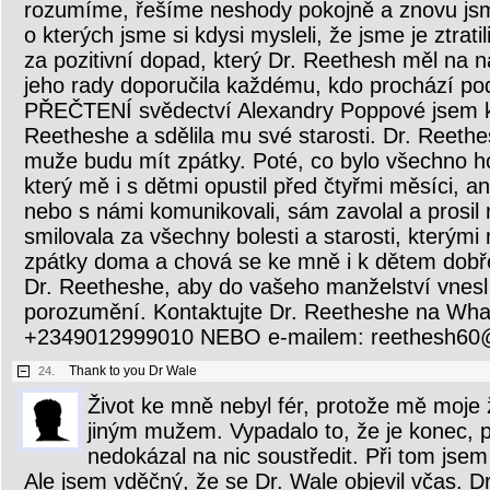
rozumíme, řešíme neshody pokojně a znovu jsme 
o kterých jsme si kdysi mysleli, že jsme je ztra
za pozitivní dopad, který Dr. Reethesh měl na n
jeho rady doporučila každému, kdo prochází p
PŘEČTENÍ svědectví Alexandry Poppové jsem k
Reetheshe a sdělila mu své starosti. Dr. Reethes
muže budu mít zpátky. Poté, co bylo všechno h
který mě i s dětmi opustil před čtyřmi měsíci, a
nebo s námi komunikovali, sám zavolal a prosi
smilovala za všechny bolesti a starosti, kterými
zpátky doma a chová se ke mně i k dětem dobř
Dr. Reetheshe, aby do vašeho manželství vnesl 
porozumění. Kontaktujte Dr. Reetheshe na Wh
+2349012999010 NEBO e-mailem: reethesh60
Thank to you Dr Wale
24.
Život ke mně nebyl fér, protože mě moje 
jiným mužem. Vypadalo to, že je konec, 
nedokázal na nic soustředit. Při tom jsem
Ale jsem vděčný, že se Dr. Wale objevil včas. D