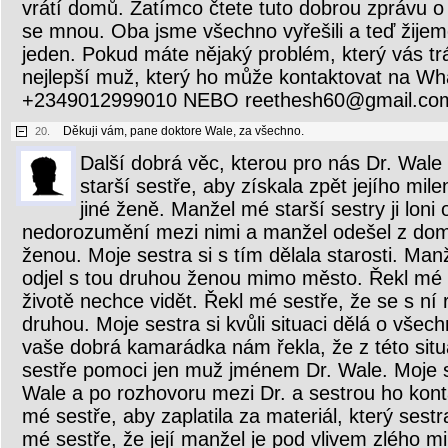
vrátí domů. Zatímco čtete tuto dobrou zprávu o
se mnou. Oba jsme všechno vyřešili a teď žijem
jeden. Pokud máte nějaký problém, který vás trá
nejlepší muž, který ho může kontaktovat na W
+2349012999010 NEBO reethesh60@gmail.co
Děkuji vám, pane doktore Wale, za všechno.
20.
Další dobrá věc, kterou pro nás Dr. Wale
starší sestře, aby získala zpět jejího milenc
jiné ženě. Manžel mé starší sestry ji loni
nedorozumění mezi nimi a manžel odešel z domu
ženou. Moje sestra si s tím dělala starosti. Man
odjel s tou druhou ženou mimo město. Řekl mé se
životě nechce vidět. Řekl mé sestře, že se s ní
druhou. Moje sestra si kvůli situaci dělá o všech
vaše dobrá kamarádka nám řekla, že z této sit
sestře pomoci jen muž jménem Dr. Wale. Moje se
Wale a po rozhovoru mezi Dr. a sestrou ho konta
mé sestře, aby zaplatila za materiál, který sestr
mé sestře, že její manžel je pod vlivem zlého mi