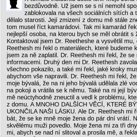
bezdůvodně. Už jsem se s ní nemohl spoj
zablokovala na všech sociálních sítích a 
dělalo starosti. Její zmizení z domu mě stále z
tom musel říct kamarádovi. Tak mi kamarád řekl
nejlepší osoba, na kterou bych se měl obrátit s 
Kontaktoval jsem Dr. Reetheshe a vysvětlil mu, 
Reethesh mi řekl o materiálech, které budeme k 
jsem za ně zaplatil. Dr. Reethesh mi řekl, že se
informacemi. Druhý den mi Dr. Reethesh zavolal 
všechno pokazilo, a také mi řekl, jaké kroky m
abychom vše napravili. Dr. Reethesh mi řekl, že
moje bývalá, že na ni jeho bývalá udělala zlé 
na pokoji a vrátila se k němu. Také na ni její bý
mě neúctyhodně zneuctil a vedl k problému, kte
z domu. A MNOHO DALŠÍCH VĚCÍ, KTERÉ B
UKONČILA NAŠI LÁSKU. Ale Dr. Reethesh mi ř
bát, že se ke mně moje žena do pár dní vrátí. 
skvělému muži povedlo. Moje žena mi za tři dny
mi, abych se nad ní slitoval a prosila mě, a řek