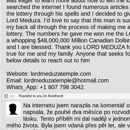
was eager to learn more about how to win the l
searched the internet I found numerous article
the lottery through his spells and I decided to gi
Lord Meduza. I’d love to say that this man is s
my back all through the process of making me a l
lottery. The numbers he gave me won me the L
a whopping $48,000,000 Million Canadian Dollar
and I are blessed. Thank you LORD MEDUZA fo
true for me and my family. Anyone that seeks fo
below details to reach out to him
Website: lordmeduzatemple.com
Email: lordmeduzatemple@hotmail.com
Whats_App: +1 807 798 3042.
Thankful to you Dr Reethesh
17.
Na internetu jsem narazila na komentář o
napsala, že pouhé dva měsíce po rozvod
lásku. Tento příběh mi dal naději v jedno
mého života. Byla jsem vdaná přes pět let, ale 