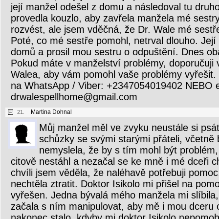
její manžel odešel z domu a následoval tu druh
provedla kouzlo, aby zavřela manžela mé sestry
rozvést, ale jsem vděčná, že Dr. Wale mé sestře
Poté, co mé sestře pomohl, netrval dlouho. Její
domů a prosil mou sestru o odpuštění. Dnes oba 
Pokud máte v manželství problémy, doporučuji 
Walea, aby vám pomohl vaše problémy vyřešit. 
na WhatsApp / Viber: +2347054019402 NEBO e
drwalespellhome@gmail.com
Martina Dohnal
21.
Můj manžel měl ve zvyku neustále si psát
schůzky se svými starými přáteli, včetně 
nemyslela, že by s tím mohl být problém
citově nestáhl a nezačal se ke mně i mé dceři 
chvíli jsem věděla, že naléhavě potřebuji pomoc
nechtěla ztratit. Doktor Isikolo mi přišel na pom
vyřešen. Jedna bývalá mého manžela mi slíbila
začala s ním manipulovat, aby mě i mou dceru o
nakonec stalo, kdyby mi doktor Isikolo nepomohl.