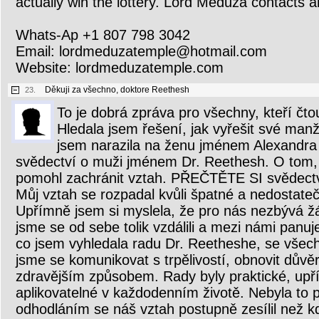
actually win the lottery. Lord Meduza contacts ar
Whats-Ap +1 807 798 3042
Email: lordmeduzatemple@hotmail.com
Website: lordmeduzatemple.com
Děkuji za všechno, doktore Reethesh
23.
To je dobrá zpráva pro všechny, kteří čto
Hledala jsem řešení, jak vyřešit své man
jsem narazila na ženu jménem Alexandra 
svědectví o muži jménem Dr. Reethesh. O tom, 
pomohl zachránit vztah. PŘEČTĚTE SI svědectv
Můj vztah se rozpadal kvůli špatné a nedostate
Upřímně jsem si myslela, že pro nás nezbývá ž
jsme se od sebe tolik vzdálili a mezi námi panuj
co jsem vyhledala radu Dr. Reetheshe, se všech
jsme se komunikovat s trpělivostí, obnovit důvěru
zdravějším způsobem. Rady byly praktické, up
aplikovatelné v každodenním životě. Nebyla to 
odhodláním se náš vztah postupně zesílil než kd