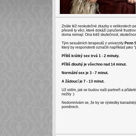
Znáte též neskutečné zkazky o velikostech pe
přesně ty věci, které dokáží zaručeně frustro
doma nemají. Ona totiž skutečnost, skutečnos
Tým sexuálních terapeutů z univerzity
Penn S
který by respondenti označili například jako "př
Příliš krátký sex trvá 1 - 2 minuty.
Příliš dlouhý je všechno nad 14 minut.
Normální sex je 3 - 7 minut.
A žádoucí je 7 - 13 minut.
Už vidím, jak se budou naši partneři a přátelé
nežily :)
Nedomnívám se, že by se výsledky kanadských
poměrech.