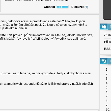
Čtenost
Diskuze: (
6
)
nisu, betonové erekci a promilované celé noci? Ano, tak to jsou
vat muže a ženám přinášet pocit, že jsou o něco ochuzeny, když to
t je daleko nudnější.
Zalo
tate Erie
provedl průzkum dotazováním. Ptali se, jak dlouho trvá sex,
íliš krátký", "vyhovující" a "příliš dlouhý". Výledky jsou zajímavé.
Příst
RSS:
1.
 dušovat, že to teda ne, že oni vydrží déle. Tedy - jakobychom s nimi
2.
3.
4.
 a amerických respondentů až tolik lišily od praxe v našich zdejších
5.
6.
7.
8.
9.
10.