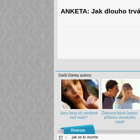
ANKETA: Jak dlouho trv
Další články autora:
Jsou ženy víc nevěrné
Žárlivost bývá častou
než muži?
příčinou domácího
násilí
Diskuze
jak se to vezme
1.