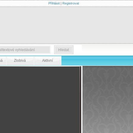
Přihlásit
|
Registrovat
ná
Zlobivá
Aktivní