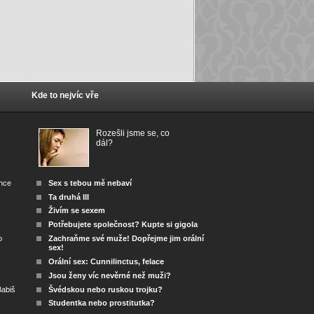
Kde to nejvíc vře
Rozešli jsme se, co
dál?
ánce
Sex s tebou mě nebaví
Ta druhá III
Živím se sexem
Potřebujete společnost? Kupte si gigola
o
Zachraňme své muže! Dopřejme jim orální
sex!
Orální sex: Cunnilinctus, felace
Jsou ženy víc nevěrné než muži?
abiš
Švédskou nebo ruskou trojku?
Studentka nebo prostitutka?