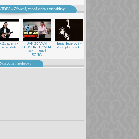
VIDEA - Zábavná, vtipná videa a videoklipy
k Ztraceny -
JAK SE VÁM
Hana Hegerová -
 se nezlob
DEJCHÁ - HYMNA
Vana plná fialek
2021 - Babiš
SONG
Žena X na Facebooku