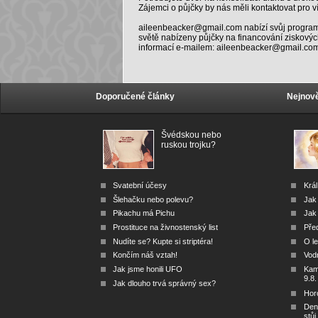
Zájemci o půjčky by nás měli kontaktovat pro 
aileenbeacker@gmail.com nabízí svůj program
světě nabízeny půjčky na financování ziskových
informací e-mailem: aileenbeacker@gmail.co
Doporučené články
Nejnově
Švédskou nebo
ruskou trojku?
Svatební účesy
Král
Šlehačku nebo polevu?
Jak
Pikachu má Pichu
Jak 
Prostituce na živnostenský list
Před
Nudíte se? Kupte si striptéra!
O le
Končím náš vztah!
Vod
Jak jsme honili UFO
Kam 
9.8.
Jak dlouho trvá správný sex?
Hor
Den
stůj