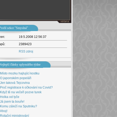
Profil sekce "Smyslná"
žen:
19.5.2008 12:56:37
upů:
2389423
RSS zdroj
Nejlepší články uplynulého týdne
Místo mozku hajlující kostku
O japonském popeláři
Jen taková Tejcovina
Proč registrace k očkování na Covid?
Když tě na večeři pozve turek
Holka od tyče
Já jsem ta bouře!
Komu záleží na Sputniku?
Ahoj!
Rotační ministrování