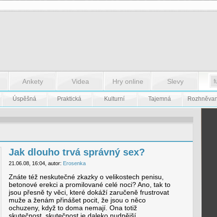
Ankety
Videa
Hry online
Slevy
Úspěšná
Praktická
Kulturní
Tajemná
Rozhněva
Jak dlouho trvá správný sex?
21.06.08, 16:04, autor:
Erosenka
Znáte též neskutečné zkazky o velikostech penisu,
betonové erekci a promilované celé noci? Ano, tak to
jsou přesně ty věci, které dokáží zaručeně frustrovat
muže a ženám přinášet pocit, že jsou o něco
ochuzeny, když to doma nemají. Ona totiž
skutečnost, skutečnost je daleko nudnější.