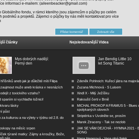
více informací e-mailem: (aileenbeacker@gmail.com)
 Globálního fondu, v rámci kterého jsou zájemcům o půjčky po celém
 podniků a projektů. Zájemci o půjčky by nás měli kontaktovat pro více
m
jší články
Nejsledovanější Videa
Mys dobrých nadějí:
Jan Bendig Little 10
Perný den
let Song Titanic
 hříšníků aneb jak je důležité míti Filipa
Zdeněk Pohlreich: Kuřecí játra na major
 zaujmout muže aneb kráska v nesnázích
Zuzana Michnová - S Luisem
odejít z toxického vztahu?
Xindl X - Milý Ježíšku
 spaním si vychlaďte ložnici!
Rakouští čerti v Brně
ktvaru lásky
MICHAL PROKOP A FRAMUS 5 - Blues 
spolykaných slovech
ní půst
Striptérka v Uvolněte se, prosím
za kulturou a na výlety v týdnu od 2.8. do
Marek Ztraceny - Tak se nezlob
oskopy na měsíc srpen
JAK SE VÁM DEJCHÁ - HYMNA 2021 - B
SONG
íček týrané matky: Zájmy a kroužky, Bože,
 při nás
Hana Hegerová - Vana plná fialek