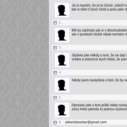
Já si myslím, že je to různé..záleží 
tak si dám Clavin Gold a jedu jako ď
2.
Mě by zajímalo jak si v dlouhodobé
ale v poslední době nějak nemám ch
3.
Slyšela jste někdy o tom, že se daj
vrátila a dokonce bych řekla, že jse
4.
Nikdy jsem neslyšela o tom, že by 
5.
Opravdu jste o tom ještě nikdy nesly
zeny Hele jakmile to jednou vyzkoušít
aileenbeacker@gmail.com
6.