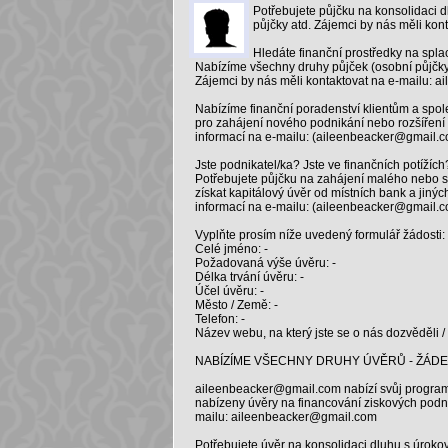
Potřebujete půjčku na konsolidaci 
půjčky atd. Zájemci by nás měli kon
Hledáte finanční prostředky na spla
Nabízíme všechny druhy půjček (osobní půjčky
Zájemci by nás měli kontaktovat na e-mailu: 
Nabízíme finanční poradenství klientům a spol
pro zahájení nového podnikání nebo rozšíření s
informací na e-mailu: (aileenbeacker@gmail.
Jste podnikatel/ka? Jste ve finančních potížíc
Potřebujete půjčku na zahájení malého nebo st
získat kapitálový úvěr od místních bank a jiných
informací na e-mailu: (aileenbeacker@gmail.
Vyplňte prosím níže uvedený formulář žádosti: 
Celé jméno: -
Požadovaná výše úvěru: -
Délka trvání úvěru: -
Účel úvěru: -
Město / Země: -
Telefon: -
Název webu, na který jste se o nás dozvěděli / 
NABÍZÍME VŠECHNY DRUHY ÚVĚRŮ - ŽÁD
aileenbeacker@gmail.com nabízí svůj program 
nabízeny úvěry na financování ziskových podnik
mailu: aileenbeacker@gmail.com
Potřebujete úvěr na konsolidaci dluhu s úroko