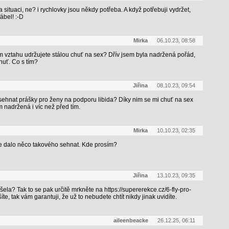
na situaci, ne? i rychlovky jsou někdy potřeba. A když potřebuji vydržet,
ábel! :-D
Mirka
06.10.23, 08:58
m vztahu udržujete stálou chuť na sex? Dřív jsem byla nadržená pořád,
uť. Co s tím?
Jiřina
08.10.23, 09:54
í sehnat prášky pro ženy na podporu libida? Díky nim se mi chuť na sex
m nadržená i víc než před tím.
Mirka
10.10.23, 02:35
se dalo něco takového sehnat. Kde prosím?
Jiřina
13.10.23, 09:35
šela? Tak to se pak určitě mrkněte na https://supererekce.cz/6-fly-pro-
e, tak vám garantuji, že už to nebudete chtít nikdy jinak uvidíte.
aileenbeacke
26.12.25, 06:11