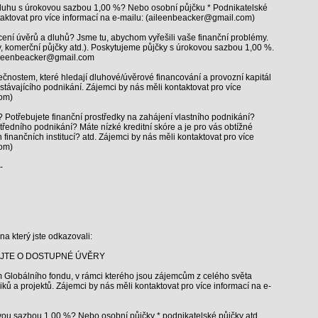
dluhu s úrokovou sazbou 1,00 %? Nebo osobní půjčku * Podnikatelské
taktovat pro více informací na e-mailu: (aileenbeacker@gmail.com)
cení úvěrů a dluhů? Jsme tu, abychom vyřešili vaše finanční problémy.
, komerční půjčky atd.). Poskytujeme půjčky s úrokovou sazbou 1,00 %.
aileenbeacker@gmail.com
ečnostem, které hledají dluhové/úvěrové financování a provozní kapitál
távajícího podnikání. Zájemci by nás měli kontaktovat pro více
com)
h? Potřebujete finanční prostředky na zahájení vlastního podnikání?
ředního podnikání? Máte nízké kreditní skóre a je pro vás obtížné
 finančních institucí? atd. Zájemci by nás měli kontaktovat pro více
com)
-
na který jste odkazovali:
EJTE O DOSTUPNÉ ÚVĚRY
Globálního fondu, v rámci kterého jsou zájemcům z celého světa
ů a projektů. Zájemci by nás měli kontaktovat pro více informací na e-
vou sazbou 1,00 %? Nebo osobní půjčky * podnikatelské půjčky atd.