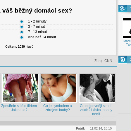
á váš běžný domácí sex?
1 - 2 minuty
3 - 7 minut
7 - 13 minut
vice než 14 minut
Mare
Tak
Celkem:
1039
hlasů
Zdroj: CNN
Zpestřete si léto flirtem.
Co je symbolem a
Co nejpevněji stmelí
Jak na to?
zdrojem touhy?
vztah? Láska to tedy
není!
Patrik
11.02.14, 18:10