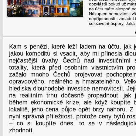
obzvláště pokud už máte
na účtu máte alespoň po
Nákupem nemovitosti vša
nepříjemností i zásadní 
celoživotní úspory. Jaká 
Kam s penězi, které leží ladem na účtu, jak j
jakou komoditu si vsadit, aby mi přinesla dl
nejčastější úvahy Čechů nad investičními s
totality, která před osobním vlastnictvím pro
začalo mnoho Čechů projevovat pochopiteln
opravdového, reálného a hmatatelného. Velk
hlediska dlouhodobé investice nemovitosti. Je
na realitním trhu dočasně propadnout, jak 
během ekonomické krize, ale když koupíte
lokalitě, jeho cena půjde opět brzy nahoru. Z
nyní správná příležitost, protože ceny bytů ro
– co si koupíte dnes, to se v následujíc
zhodnotí.