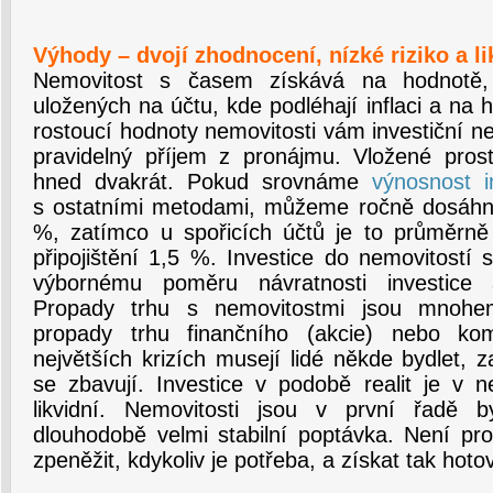
Výhody – dvojí zhodnocení, nízké riziko a li
Nemovitost s časem získává na hodnotě,
uložených na účtu, kde podléhají inflaci a na 
rostoucí hodnoty nemovitosti vám investiční n
pravidelný příjem z pronájmu. Vložené pros
hned dvakrát. Pokud srovnáme
výnosnost i
s ostatními metodami, můžeme ročně dosáhn
%, zatímco u spořicích účtů je to průměrně
připojištění 1,5 %. Investice do nemovitostí s
výbornému poměru návratnosti investice a
Propady trhu s nemovitostmi jsou mnoh
propady trhu finančního (akcie) nebo kom
největších krizích musejí lidé někde bydlet, 
se zbavují. Investice v podobě realit je v 
likvidní. Nemovitosti jsou v první řadě 
dlouhodobě velmi stabilní poptávka. Není pr
zpeněžit, kdykoliv je potřeba, a získat tak hoto