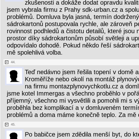
zkušenosti a dokáže dodat opravdu kvali
jsem vybrala firmu z Prahy sdk-urban.cz a spol
problémů. Domluva byla jasná, termín dodržen
sádrokartonů postupovala rychle, ale zároveň pe
rovinnost podhledů a čistotu detailů, které jsou 
prostor díky sádrokartonům působí světleji a u
odpovídalo dohodě. Pokud někdo řeší sádrokart
mě spolehlivá volba.
44.
Teď nedávno jsem řešila topení v domě a
Kroměříže nebo okolí na montáž plynovýc
na firmu montazplynovychkotlu.cz a domluv
jsme kotel Immergas a všechno proběhlo v pořá
příjemný, všechno mi vysvětlili a pomohli mi s
proběhla bez komplikací a v domluveném termín
problémů a doma máme konečně teplo. Za mě 
45.
Po babičce jsem zdědila menší byt, do kt