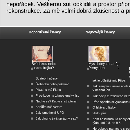
nepořádek. Veškerou suť odklidili a prostor připra
rekonstrukce. Za mě velmi dobrá zkušenost a pr
Doporučené články
Nejnovější články
Švédskou nebo
Mys dobrých nadějí:
ruskou trojku?
Perný den
Svatební účesy
jak je důležité míti Filipa
Šlehačku nebo polevu?
Jak zaujmout muže aneb 
Pikachu má Pichu
v nesnázích
Prostituce na živnostenský list
Jak odejít z toxického vzt
Nudíte se? Kupte si striptéra!
Před spaním si vychlaďte l
Končím náš vztah!
O lektvaru lásky
Jak jsme honili UFO
Vodní půst
Jak dlouho trvá správný sex?
Kam za kulturou a na výlet
týdnu od 2.8. do 9.8.
Horoskopy na měsíc srpe