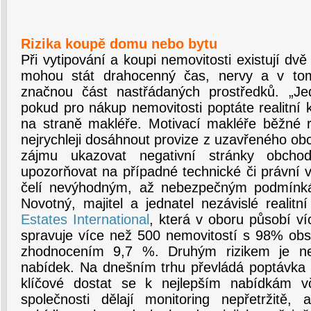
Rizika koupě domu nebo bytu
Při vytipování a koupi nemovitosti existují dvě 
mohou stát drahocenný čas, nervy a v tom
značnou část nastřádaných prostředků. „Jed
pokud pro nákup nemovitosti poptáte realitní k
na straně makléře. Motivací makléře běžné re
nejrychleji dosáhnout provize z uzavřeného ob
zájmu ukazovat negativní stránky obcho
upozorňovat na případné technické či právní 
čelí nevýhodným, až nebezpečným podmínká
Novotný, majitel a jednatel nezávislé realitn
Estates International
, která v oboru působí ví
spravuje více než 500 nemovitostí s 98% ob
zhodnocením 9,7 %. Druhým rizikem je ned
nabídek. Na dnešním trhu převládá poptávka 
klíčové dostat se k nejlepším nabídkám vča
společnosti dělají monitoring nepřetržitě