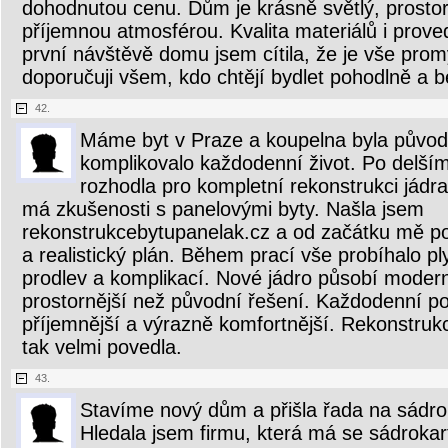
dohodnutou cenu. Dům je krásně světlý, prosto
příjemnou atmosférou. Kvalita materiálů i proved
první návštěvě domu jsem cítila, že je vše pro
doporučuji všem, kdo chtějí bydlet pohodlně a be
42.
Máme byt v Praze a koupelna byla původ
komplikovalo každodenní život. Po delší
rozhodla pro kompletní rekonstrukci jádra
má zkušenosti s panelovými byty. Našla jsem
rekonstrukcebytupanelak.cz a od začátku mě po
a realistický plán. Během prací vše probíhalo p
prodlev a komplikací. Nové jádro působí moderně
prostornější než původní řešení. Každodenní po
příjemnější a výrazně komfortnější. Rekonstruk
tak velmi povedla.
43.
Stavíme nový dům a přišla řada na sádrok
Hledala jsem firmu, která má se sádroka