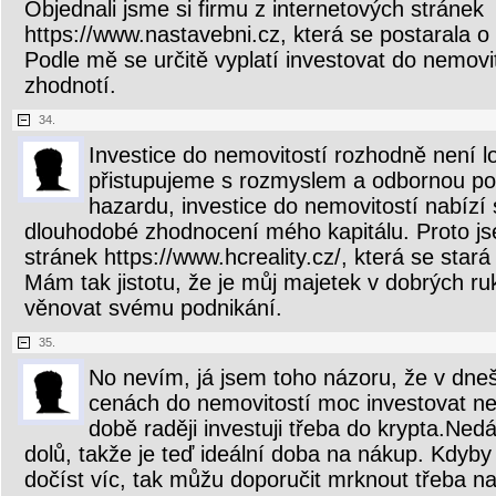
Objednali jsme si firmu z internetových stránek
https://www.nastavebni.cz, která se postarala o 
Podle mě se určitě vyplatí investovat do nemovito
zhodnotí.
34.
Investice do nemovitostí rozhodně není lo
přistupujeme s rozmyslem a odbornou po
hazardu, investice do nemovitostí nabízí 
dlouhodobé zhodnocení mého kapitálu. Proto jse
stránek https://www.hcreality.cz/, která se star
Mám tak jistotu, že je můj majetek v dobrých r
věnovat svému podnikání.
35.
No nevím, já jsem toho názoru, že v dneš
cenách do nemovitostí moc investovat ne
době raději investuji třeba do krypta.Ned
dolů, takže je teď ideální doba na nákup. Kdyby
dočíst víc, tak můžu doporučit mrknout třeba na