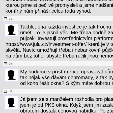
kterou jsme si pečlivě promysleli a jsme nadšen
komíny nám přináší celou řadu výhod.
28.
Takhle, ona každá investice je tak trochu 
umět. To je jasná věc. Mě třeba hodně za
pujcek. Investuji prostřednictvím platform
https://www.julu.cz/investment-offer/ která je v 
skvělá. Navíc umožňují třeba i nebankovní půjčk
na dům bez toho, abyste třeba ručili jinou nemov
29.
My budeme v příštím roce opravovat dům 
tak nějak vše dávám dohromady, a tak by
od koho řešit okna? S kým máte dobrou 
30.
Já jsem se s manželem rozhodla pro plas
jsem je od PKS okna. Když jsem jim zasla
obratem dostala cenovou nabídku. Po za