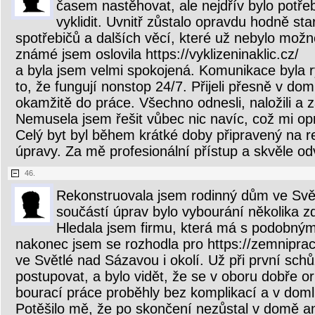
časem nastěhovat, ale nejdřív bylo potř
vyklidit. Uvnitř zůstalo opravdu hodně st
spotřebičů a dalších věcí, které už nebylo mož
známé jsem oslovila https://vyklizeninaklic.cz/
a byla jsem velmi spokojená. Komunikace byla r
to, že fungují nonstop 24/7. Přijeli přesně v dom
okamžitě do práce. Všechno odnesli, naložili a zaji
Nemusela jsem řešit vůbec nic navíc, což mi o
Celý byt byl během krátké doby připravený na re
úpravy. Za mě profesionální přístup a skvěle o
46.
Rekonstruovala jsem rodinný dům ve Svě
součástí úprav bylo vybourání několika z
Hledala jsem firmu, která má s podobným
nakonec jsem se rozhodla pro https://zemniprac
ve Světlé nad Sázavou i okolí. Už při první schůz
postupovat, a bylo vidět, že se v oboru dobře o
bourací práce proběhly bez komplikací a v dom
Potěšilo mě, že po skončení nezůstal v domě an