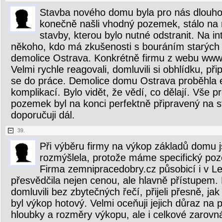
Stavba nového domu byla pro nás dlouho
konečně našli vhodný pozemek, stálo na 
stavby, kterou bylo nutné odstranit. Na i
někoho, kdo má zkušenosti s bouráním starých 
demolice Ostrava. Konkrétně firmu z webu www
Velmi rychle reagovali, domluvili si obhlídku, přip
se do práce. Demolice domu Ostrava proběhla e
komplikací. Bylo vidět, že vědí, co dělají. Vše 
pozemek byl na konci perfektně připravený na s
doporučuji dál.
39.
Při výběru firmy na výkop základů domu
rozmýšlela, protože máme specifický po
Firma zemnipracedobry.cz působicí i v 
přesvědčila nejen cenou, ale hlavně přístupem
domluvili bez zbytečných řečí, přijeli přesně, jak
byl výkop hotový. Velmi oceňuji jejich důraz na 
hloubky a rozměry výkopu, ale i celkové zarovná