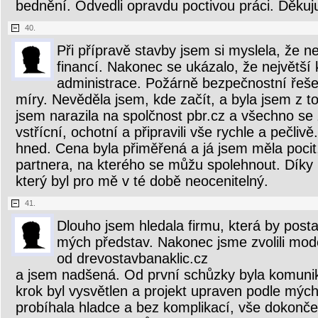
bednění. Odvedli opravdu poctivou práci. Děkuj
40.
Při přípravě stavby jsem si myslela, že n
financí. Nakonec se ukázalo, že největší 
administrace. Požárně bezpečnostní řeše
míry. Nevěděla jsem, kde začít, a byla jsem z t
jsem narazila na spolčnost pbr.cz a všechno se 
vstřícní, ochotní a připravili vše rychle a pečliv
hned. Cena byla přiměřená a já jsem měla pocit
partnera, na kterého se můžu spolehnout. Díky 
který byl pro mě v té době neocenitelný.
41.
Dlouho jsem hledala firmu, která by post
mých představ. Nakonec jsme zvolili mod
od drevostavbanaklic.cz
a jsem nadšená. Od první schůzky byla komunik
krok byl vysvětlen a projekt upraven podle mýc
probíhala hladce a bez komplikací, vše dokonče