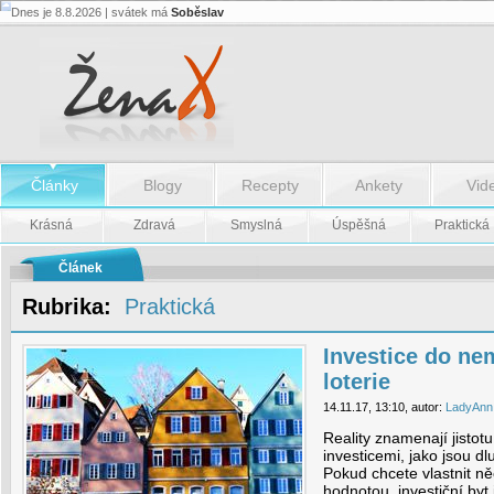
Dnes je 8.8.2026 | svátek má
Soběslav
Investice
do
nemovistosti
není
loterie
-
Investice
do
nemovistosti
není
Články
Blogy
Recepty
Ankety
Vid
loterie
Krásná
Zdravá
Smyslná
Úspěšná
Praktická
Článek
Rubrika:
Praktická
Investice do ne
loterie
14.11.17, 13:10, autor:
LadyAnn
Reality znamenají jistot
investicemi, jako jsou dl
Pokud chcete vlastnit n
hodnotou, investiční byt 