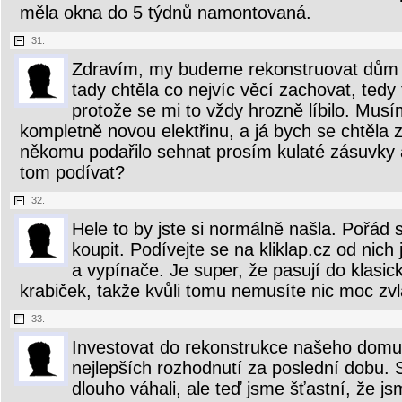
měla okna do 5 týdnů namontovaná.
31.
Zdravím, my budeme rekonstruovat dům p
tady chtěla co nejvíc věcí zachovat, tedy 
protože se mi to vždy hrozně líbilo. Mus
kompletně novou elektřinu, a já bych se chtěla z
někomu podařilo sehnat prosím kulaté zásuvky
tom podívat?
32.
Hele to by jste si normálně našla. Pořád
koupit. Podívejte se na kliklap.cz od nich
a vypínače. Je super, že pasují do klasic
krabiček, takže kvůli tomu nemusíte nic moc zvl
33.
Investovat do rekonstrukce našeho domu 
nejlepších rozhodnutí za poslední dobu.
dlouho váhali, ale teď jsme šťastní, že js