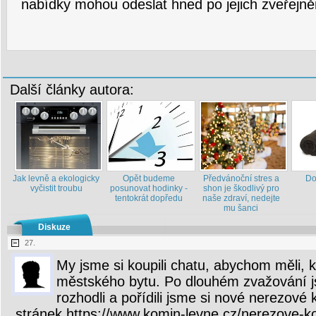
nabídky mohou odeslat hned po jejich zveřejně
Další články autora:
Jak levně a ekologicky
Opět budeme
Předvánoční stres a
Do
vyčistit troubu
posunovat hodinky -
shon je škodlivý pro
tentokrát dopředu
naše zdraví, nedejte
mu šanci
Diskuze
27.
My jsme si koupili chatu, abychom měli, 
městského bytu. Po dlouhém zvažování 
rozhodli a pořídili jsme si nové nerezové
stránek https://www.komin-levne.cz/nerezove-kom