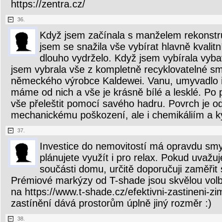
https://zentra.cz/
36.
Když jsem začínala s manželem rekonstr
jsem se snažila vše vybírat hlavně kvali
dlouho vydrželo. Když jsem vybírala vyba
jsem vybrala vše z kompletně recyklovatelné sm
německého výrobce Kaldewei. Vanu, umyvadlo i
máme od nich a vše je krásně bílé a lesklé. Po 
vše přeleštit pomocí savého hadru. Povrch je od
mechanickému poškození, ale i chemikáliím a k
37.
Investice do nemovitostí má opravdu smys
plánujete využít i pro relax. Pokud uvažu
součásti domu, určitě doporučuji zaměřit 
Prémiové markýzy od T-shade jsou skvělou volb
na https://www.t-shade.cz/efektivni-zastineni-zim
zastínění dává prostorům úplně jiný rozměr :)
38.