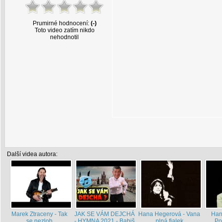
Prumirné hodnocení:
(-)
Toto video zatím nikdo
nehodnotil
Další videa autora:
Marek Ztraceny - Tak
JAK SE VÁM DEJCHÁ
Hana Hegerová - Vana
Han
se nezlob
- HYMNA 2021 - Babiš
plná fialek
Po