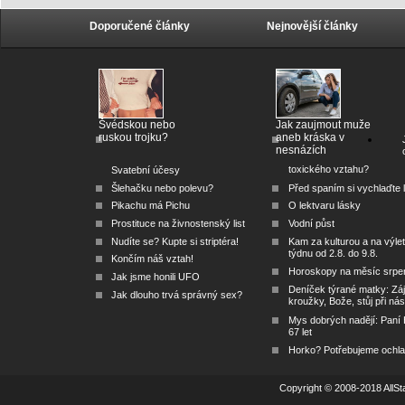
Doporučené články
Nejnovější články
Švédskou nebo
Jak zaujmout muže
ruskou trojku?
aneb kráska v
nesnázích
toxického vztahu?
Svatební účesy
Šlehačku nebo polevu?
Před spaním si vychlaďte l
Pikachu má Pichu
O lektvaru lásky
Prostituce na živnostenský list
Vodní půst
Nudíte se? Kupte si striptéra!
Kam za kulturou a na výlet
týdnu od 2.8. do 9.8.
Končím náš vztah!
Horoskopy na měsíc srpe
Jak jsme honili UFO
Deníček týrané matky: Zá
Jak dlouho trvá správný sex?
kroužky, Bože, stůj při nás
Mys dobrých nadějí: Paní
67 let
Horko? Potřebujeme ochlad
Copyright © 2008-2018 AllSta