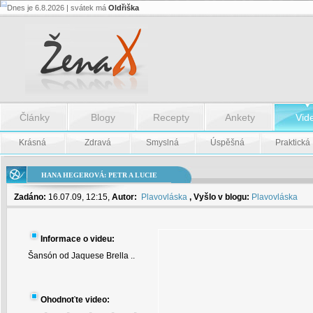
Dnes je 6.8.2026 | svátek má
Oldřiška
Hana
Hegerová:
Petr
a
Lucie
-
Hana
Hegerová:
Petr
a
Články
Blogy
Recepty
Ankety
Vid
Lucie
Krásná
Zdravá
Smyslná
Úspěšná
Praktická
HANA HEGEROVÁ: PETR A LUCIE
Zadáno:
16.07.09, 12:15,
Autor:
Plavovláska
, Vyšlo v blogu:
Plavovláska
Informace o videu:
Šansón od Jaquese Brella ..
Ohodnoťte video: