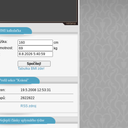
BMI kalkulačka
ýška:
cm
motnost:
kg
:
Tabulka BMI zde!
Profil sekce "Krásná"
žen:
19.5.2008 12:53:31
upů:
2822822
RSS zdroj
Nejlepší články uplynulého týdne