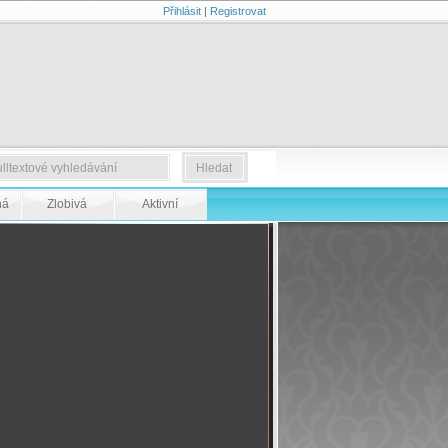
Přihlásit
|
Registrovat
ná
Zlobivá
Aktivní