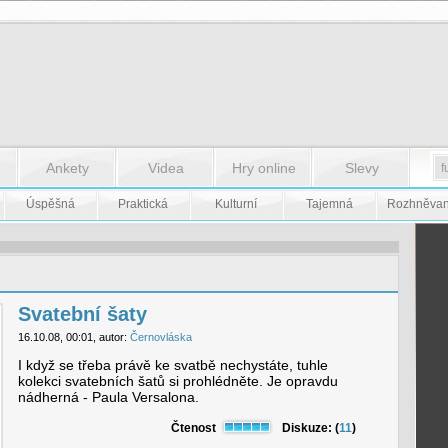
Ankety
Videa
Hry online
Slevy
Úspěšná
Praktická
Kulturní
Tajemná
Rozhněva
Svatební šaty
16.10.08, 00:01, autor:
Černovláska
I když se třeba právě ke svatbě nechystáte, tuhle
kolekci svatebních šatů si prohlédněte. Je opravdu
nádherná - Paula Versalona.
Čtenost
Diskuze: (
11
)