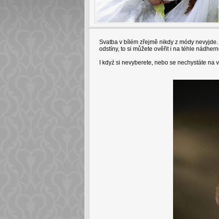
Svatba v bílém zřejmě nikdy z módy nevyjde.
odstíny, to si můžete ověřit i na téhle nádhern
I kdyź si nevyberete, nebo se nechystáte na vd