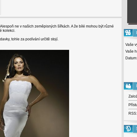
 Alespoň ne v našich zeměpisných šířkách. A že bílé mohou být různé
é kolekci.
avky, tohle za podívání určitě stojí.
Vaše v
Vaše h
Datum
Zalo
Příst
RSS: