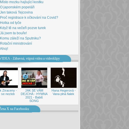
Místo mozku hajlující kostku
O japonském popeláři
Jen taková Tejcovina
Proč registrace k očkování na Covid?
Holka od tyče
Když tě na večeři pozve turek
Já jsem ta bouře!
Komu záleží na Sputniku?
Rotační ministrování
Ahoj!
VIDEA - Zábavná, vtipná videa a videoklipy
k Ztraceny -
JAK SE VÁM
Hana Hegerová -
 se nezlob
DEJCHÁ - HYMNA
Vana plná fialek
2021 - Babiš
SONG
Žena X na Facebooku