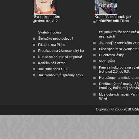
Švédskou nebo
Král hříšníků aneb jak
ruskou trojku?
je důležité míti Filipa
zaujmout muže aneb krás
Svatební účesy
nesnázích
Šlehačku nebo polevu?
Jak odejít z toxického vzt
Pikachu má Pichu
Před spaním si vychlaďte l
Prostituce na živnostenský list
O lektvaru lásky
Nudíte se? Kupte si striptéra!
Vodní půst
Končím náš vztah!
Kam za kulturou a na výlet
Jak jsme honili UFO
týdnu od 2.8. do 9.8.
Jak dlouho trvá správný sex?
Horoskopy na měsíc srpe
Deníček týrané matky: Zá
kroužky, Bože, stůj při nás
Mys dobrých nadějí: Paní
67 let
Copyright © 2008-2018 AllSta