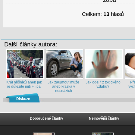
Celkem:
13
hlasů
Další články autora:
Král hříšníků aneb jak
Jak zaujmout muže
Jak odejít z toxického
Př
je důležité míti Filipa
aneb kráska v
vztahu?
vych
nesnázích
Diskuze
Doporučené články
Nejnovější články