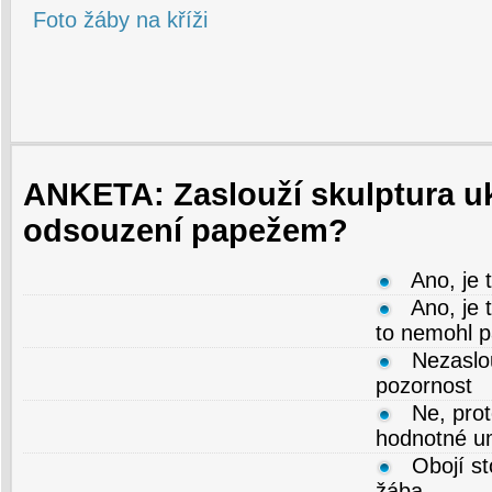
Foto žáby na kříži
ANKETA: Zaslouží skulptura u
odsouzení papežem?
Ano, je 
Ano, je 
to nemohl p
Nezaslo
pozornost
Ne, prot
hodnotné um
Obojí st
žába