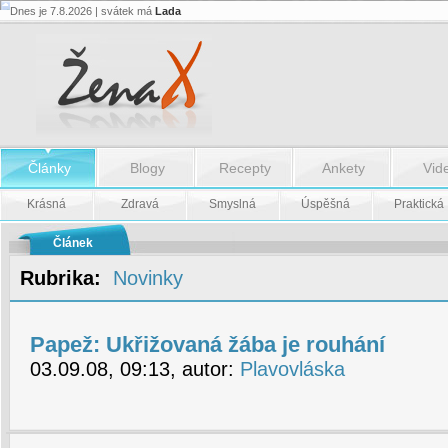
Dnes je 7.8.2026 | svátek má
Lada
Papež:
Ukřižovaná
žába
je
rouhání
-
Papež:
Ukřižovaná
žába
je
Články
Blogy
Recepty
Ankety
Vid
rouhání
Krásná
Zdravá
Smyslná
Úspěšná
Praktická
Článek
Rubrika:
Novinky
Papež: Ukřižovaná žába je rouhání
03.09.08, 09:13, autor:
Plavovláska