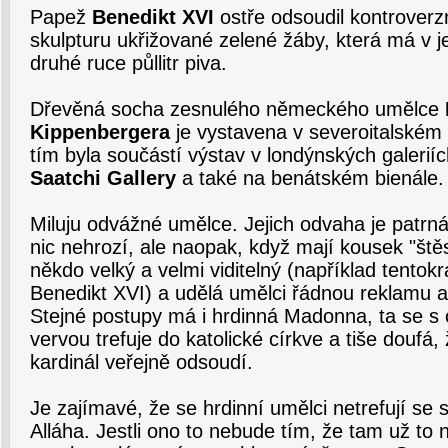
Papež
Benedikt XVI
ostře odsoudil kontroverz
skulpturu ukřižované zelené žáby, která má v j
druhé ruce půllitr piva.
Dřevěná socha zesnulého německého umělce
Kippenbergera
je vystavena v severoitalském
tím byla součástí výstav v londýnských galerií
Saatchi Gallery
a také na benátském bienále.
Miluju odvážné umělce. Jejich odvaha je patrná,
nic nehrozí, ale naopak, když mají kousek "ště
někdo velký a velmi viditelný (například tento
Benedikt XVI) a udělá umělci řádnou reklam
Stejné postupy má i hrdinná Madonna, ta se s 
vervou trefuje do katolické církve a tiše doufá, 
kardinál veřejně odsoudí.
Je zajímavé, že se hrdinní umělci netrefují se 
Alláha. Jestli ono to nebude tím, že tam už to 