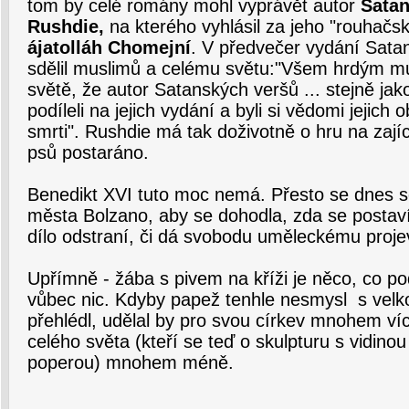
tom by celé romány mohl vyprávět autor
Sata
Rushdie,
na kterého vyhlásil za jeho "rouhačs
ájatolláh Chomejní
. V předvečer vydání Sata
sdělil muslimů a celému světu:"Všem hrdým 
světě, že autor Satanských veršů ... stejně jak
podíleli na jejich vydání a byli si vědomi jejich
smrti". Rushdie má tak doživotně o hru na zaj
psů postaráno.
Benedikt XVI tuto moc nemá. Přesto se dnes 
města Bolzano, aby se dohodla, zda se postav
dílo odstraní, či dá svobodu uměleckému proje
Upřímně - žába s pivem na kříži je něco, co p
vůbec nic. Kdyby papež tenhle nesmysl s velk
přehlédl, udělal by pro svou církev mnohem víc
celého světa (kteří se teď o skulpturu s vidino
poperou) mnohem méně.