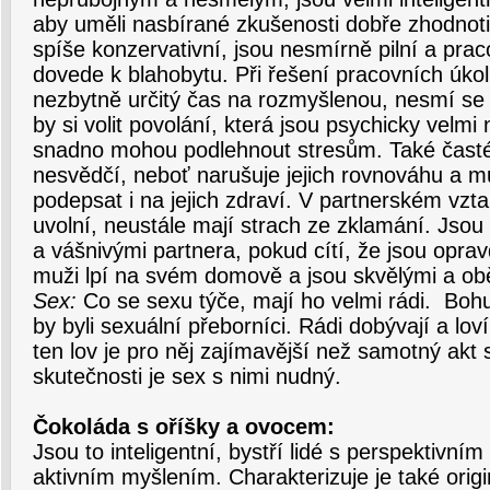
aby uměli nasbírané zkušenosti dobře zhodnoti
spíše konzervativní, jsou nesmírně pilní a praco
dovede k blahobytu. Při řešení pracovních úko
nezbytně určitý čas na rozmyšlenou, nesmí se
by si volit povolání, která jsou psychicky velmi
snadno mohou podlehnout stresům. Také časté
nesvědčí, neboť narušuje jejich rovnováhu a m
podepsat i na jejich zdraví. V partnerském vzt
uvolní, neustále mají strach ze zklamání. Jsou
a vášnivými partnera, pokud cítí, že jsou opra
muži lpí na svém domově a jsou skvělými a obě
Sex:
Co se sexu týče, mají ho velmi rádi. Boh
by byli sexuální přeborníci. Rádi dobývají a lov
ten lov je pro něj zajímavější než samotný akt 
skutečnosti je sex s nimi nudný.
Čokoláda s oříšky a ovocem:
Jsou to inteligentní, bystří lidé s perspektivn
aktivním myšlením. Charakterizuje je také origin