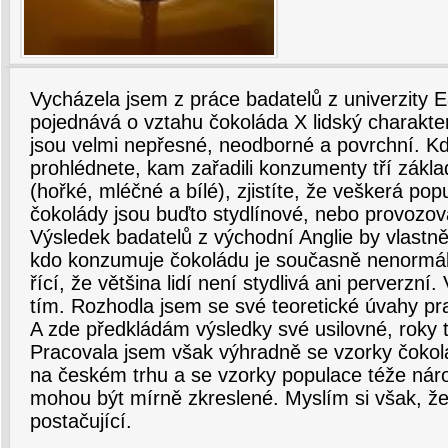
Vycházela jsem z práce badatelů z univerzity Ea
pojednává o vztahu čokoláda X lidský charakter.
jsou velmi nepřesné, neodborné a povrchní. Kd
prohlédnete, kam zařadili konzumenty tří zákl
(hořké, mléčné a bílé), zjistíte, že veškerá po
čokolády jsou buďto stydlínové, nebo provozova
Výsledek badatelů z východní Anglie by vlastn
kdo konzumuje čokoládu je současně nenormáln
řící, že většina lidí není stydlivá ani perverzní
tím. Rozhodla jsem se své teoretické úvahy pr
A zde předkládám výsledky své usilovné, roky t
Pracovala jsem však výhradně se vzorky čokol
na českém trhu a se vzorky populace téže náro
mohou být mírně zkreslené. Myslím si však, že
postačující.