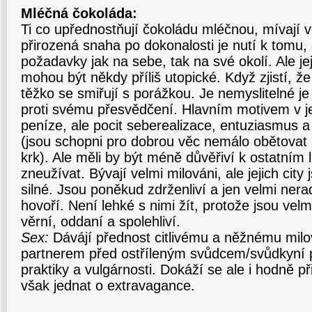
Mléčná čokoláda:
Ti co upřednostňují čokoládu mléčnou, mívají ve
přirozená snaha po dokonalosti je nutí k tomu, 
požadavky jak na sebe, tak na své okolí. Ale je
mohou být někdy příliš utopické. Když zjistí, že 
těžko se smiřují s porážkou. Je nemyslitelné je 
proti svému přesvědčení. Hlavním motivem v je
peníze, ale pocit seberealizace, entuziasmus a 
(jsou schopni pro dobrou věc nemálo obětovat a
krk). Ale měli by být méně důvěřiví k ostatním 
zneužívat. Bývají velmi milováni, ale jejich city
silné. Jsou poněkud zdrženliví a jen velmi nera
hovoří. Není lehké s nimi žít, protože jsou velm
věrní, oddaní a spolehliví.
Sex:
Dávájí přednost citlivému a něžnému mi
partnerem před ostříleným svůdcem/svůdkyní po
praktiky a vulgárnosti. Dokáží se ale i hodně p
však jednat o extravagance.