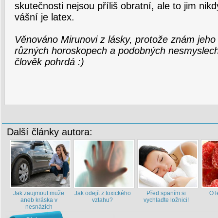
skutečnosti nejsou příliš obratní, ale to jim nikd
vášní je latex.
Věnováno Mirunovi z lásky, protože znám jeho 
různých horoskopech a podobných nesmyslech
člověk pohrdá :)
Další články autora:
Jak zaujmout muže
Jak odejít z toxického
Před spaním si
O l
aneb kráska v
vztahu?
vychlaďte ložnici!
nesnázích