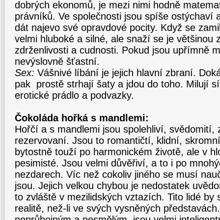
dobrých ekonomů, je mezi nimi hodně matemati
právníků. Ve společnosti jsou spíše ostýchaví
dát najevo své opravdové pocity. Když se zamiluj
velmi hluboké a silné, ale snaží se je většinou 
zdrženlivosti a cudnosti. Pokud jsou upřímně mi
nevýslovně šťastní.
Sex:
Vášnivé líbání je jejich hlavní zbraní. Doká
pak prostě strhají šaty a jdou do toho. Milují 
erotické prádlo a podvazky.
Čokoláda hořká s mandlemi:
Hořčí a s mandlemi jsou spolehliví, svědomití, 
rezervovaní. Jsou to romantičtí, klidní, skromní a
bytostně touží po harmonickém životě, ale v hl
pesimisté. Jsou velmi důvěřiví, a to i po mnoh
nezdarech. Víc než cokoliv jiného se musí naučit
jsou. Jejich velkou chybou je nedostatek uvědom
to zvláště v mezilidských vztazích. Tito lidé by 
realitě, než-li ve svých vysněných představách.
neprůbojným a nesmělým, jsou velmi inteligentn