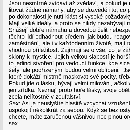
Jsou nesmírně zvídaví až zvědaví, a pokud je
litovat žádné námahy, aby se dozvěděli to, co p
po dokonalosti je nutí klást si vysoké požadavk
Mají velké ideály, a proto se nikdy nezabývají
Snášejí dobře námahu a dovedou čelit nebezpe
těchto lidí odhadnout předem, jak budou reago
zaměstnání, ale i v každodenním životě, mají 
vhodnou příležitost. Zajímají se o vše, co je z
sklony k mystice. Jejich velkou slabostí je horš
to jedinci stvoření pro vedoucí funkce, kde si
šéfy, ale podřízenými budou velmi oblíbeni. Js
které dokáží mistrně maskovat své pocity, třeba
Pokud jde o lásku, bývají velmi milováni, ačkol
jen zřídka. Neznají proto hoře lásky, svoje obět
zcela nelítostně v zoufalství.
Sex:
Asi je neuslyšíte hlasitě vzdychat vzrušen
uspokojit několikrát za sebou. Když se bez ost
chcete, máte zaručenou vášnivou noc plnou org
sex.