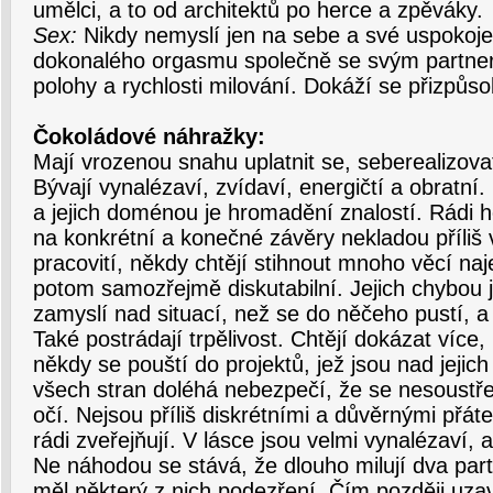
umělci, a to od architektů po herce a zpěváky.
Sex:
Nikdy nemyslí jen na sebe a své uspokoje
dokonalého orgasmu společně se svým partnere
polohy a rychlosti milování. Dokáží se přizpůso
Čokoládové náhražky:
Mají vrozenou snahu uplatnit se, seberealizova
Bývají vynalézaví, zvídaví, energičtí a obratní.
a jejich doménou je hromadění znalostí. Rádi hov
na konkrétní a konečné závěry nekladou příliš 
pracovití, někdy chtějí stihnout mnoho věcí na
potom samozřejmě diskutabilní. Jejich chybou 
zamyslí nad situací, než se do něčeho pustí, a
Také postrádají trpělivost. Chtějí dokázat více,
někdy se pouští do projektů, jež jsou nad jejich
všech stran doléhá nebezpečí, že se nesoustřed
očí. Nejsou příliš diskrétními a důvěrnými přáte
rádi zveřejňují. V lásce jsou velmi vynalézaví, a
Ne náhodou se stává, že dlouho milují dva par
měl některý z nich podezření. Čím později uzav