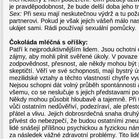
je pravděpodobnost, že bude delší doba jeho tr
Sex:
Při sexu mají neskutečnou výdrž a tu pož
partnerovi. Pokud je však jejich vášeň málo na
ukájet sami. Rádi používají sexuální pomůcky.
Čokoláda mléčná s oříšky:
Patří k nejproduktivnějším lidem. Jsou ochotni 
zájmy, aby mohli plnit svěřené úkoly. V povaze t
zodpovědnost, přesnost, ale někdy mohou být p
skeptičtí. Věří ve své schopnosti, mají bystrý ú
mezilidské vztahy a těchto vlastností chytře vy
Nejsou schopni dát volný průběh spontánnosti 
všemu, co se neslučuje s jejich představami p
Někdy mohou působit hloubavě a tajemně. Při 
vůči ostatním nedůvěřiví, podezíraví, ale přest
přátel a vlivu. Jejich dobrosrdečná snaha dr
přivést do nebezpečí, že budou ostatními zneuž
lidé snášejí přílišnou psychickou a fyzickou n
za následek vážné zdravotní problémy. Tito lidé