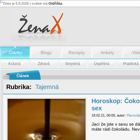
Dnes je 6.8.2026 | svátek má
Oldřiška
Horoskop:
Čokoláda,
charakter
a
sex
-
Horoskop:
Čokoláda,
charakter
a
Články
Blogy
Recepty
Ankety
Vid
sex
Krásná
Zdravá
Smyslná
Úspěšná
Praktická
Článek
Rubrika:
Tajemná
Horoskop: Čokol
sex
18.02.21, 00:00, autor:
Plavovlá
Jací že jste v sexu se d
máte rádi čokoládu. Nevě