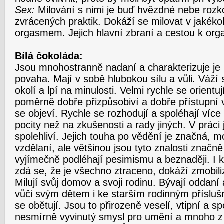
Sex:
Milování s nimi je buď hvězdné nebe rozk
zvrácených praktik. Dokáží se milovat v jakéko
orgasmem. Jejich hlavní zbraní a cestou k org
Bílá čokoláda:
Jsou mnohostranně nadaní a charakterizuje je k
povaha. Mají v sobě hlubokou sílu a vůli. Váží s
okolí a lpí na minulosti. Velmi rychle se orientuj
poměrně dobře přizpůsobiví a dobře přístupní
se objeví. Rychle se rozhodují a spoléhají více
pocity než na zkušenosti a rady jiných. V práci 
spolehliví. Jejich touha po vědění je značná, 
vzdělaní, ale většinou jsou tyto znalosti značn
vyjímečně podléhají pesimismu a beznaději. I k
zdá se, že je všechno ztraceno, dokáží zmobilizo
Milují svůj domov a svoji rodinu. Bývají oddaní a
vůči svým dětem i ke starším rodinným přísluš
se obětují. Jsou to přirozeně veselí, vtipní a sp
nesmírně vyvinutý smysl pro umění a mnoho z n