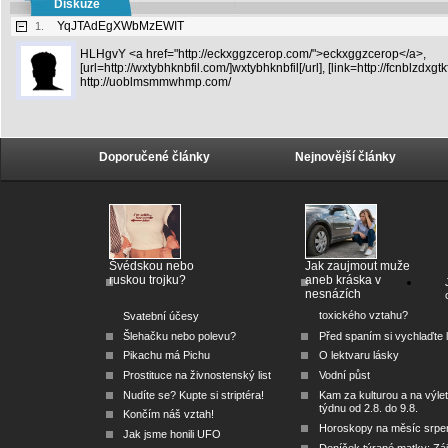
Diskuze
YqJTAdEgXWbMzEWIT
1.
HLHgvY <a href="http://eckxggzcerop.com/">eckxggzcerop</a>,
[url=http://wxtybhknbfil.com/]wxtybhknbfil[/url], [link=http://fcnblzdxgtk
http://uoblmsmmwhmp.com/
Doporučené články
Nejnovější články
Švédskou nebo
Jak zaujmout muže
ruskou trojku?
aneb kráska v
nesnázích
toxického vztahu?
Svatební účesy
Šlehačku nebo polevu?
Před spaním si vychlaďte l
Pikachu má Pichu
O lektvaru lásky
Prostituce na živnostenský list
Vodní půst
Nudíte se? Kupte si striptéra!
Kam za kulturou a na výlet
týdnu od 2.8. do 9.8.
Končím náš vztah!
Horoskopy na měsíc srpe
Jak jsme honili UFO
Deníček týrané matky: Zá