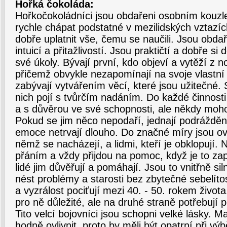
Hořká čokoláda:
Hořkočokoládníci jsou obdařeni osobním kouzle
rychle chápat podstatné v mezilidských vztazí
dobře uplatnit vše, čemu se naučili. Jsou obdař
intuicí a přitažlivostí. Jsou praktičtí a dobře s
své úkoly. Bývají první, kdo objeví a vytěží z 
přičemž obvykle nezapomínají na svoje vlastní
zabývají vytvářením věcí, které jsou užitečné.
nich pojí s tvůrčím nadáním. Do každé činnosti
a s důvěrou ve své schopnosti, ale někdy mohou
Pokud se jim něco nepodaří, jednají podrážděně 
emoce netrvají dlouho. Do značné míry jsou ovl
němž se nacházejí, a lidmi, kteří je obklopují. 
přáním a vždy přijdou na pomoc, když je to zap
lidé jim důvěřují a pomáhají. Jsou to vnitřně siln
nést problémy a starosti bez zbytečné sebelíto
a vyzrálost pociťují mezi 40. - 50. rokem život
pro ně důležité, ale na druhé straně potřebují p
Tito velcí bojovníci jsou schopni velké lásky. M
hodně ovlivnit, proto by měli být opatrní při vý