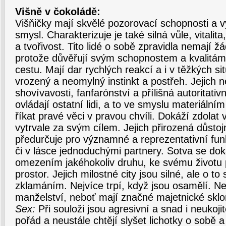
Višně v čokoládě:
Višňičky mají skvělé pozorovací schopnosti a vy
smysl. Charakterizuje je také silná vůle, vitalita
a tvořivost. Tito lidé o sobě zpravidla nemají 
protože důvěřují svým schopnostem a kvalitám. 
cestu. Mají dar rychlých reakcí a i v těžkých sit
vrozený a neomylný instinkt a postřeh. Jejich 
shovívavosti, fanfarónství a přílišná autoritativno
ovládají ostatní lidi, a to ve smyslu materiáln
říkat pravé věci v pravou chvíli. Dokáží zdolat 
vytrvale za svým cílem. Jejich přirozená důsto
předurčuje pro významné a reprezentativní funk
či v lásce jednoduchými partnery. Sotva se dok
omezením jakéhokoliv druhu, ke svému životu p
prostor. Jejich milostné city jsou silné, ale o t
zklamáním. Nejvíce trpí, když jsou osamělí. Ne
manželství, neboť mají značné majetnické sklony
Sex:
Při souloži jsou agresivní a snad i neukojit
pořád a neustále chtějí slyšet lichotky o sobě a