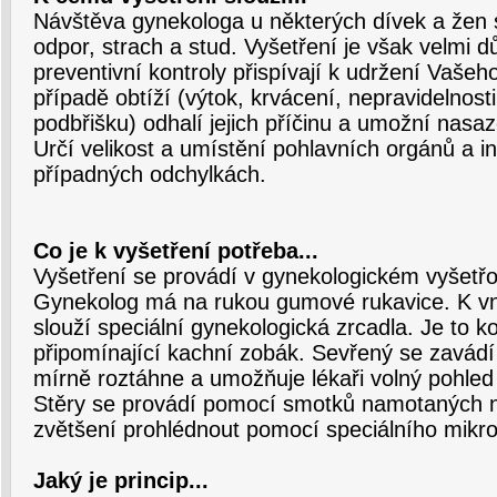
Návštěva gynekologa u některých dívek a žen s
odpor, strach a stud. Vyšetření je však velmi dů
preventivní kontroly přispívají k udržení Vašeho
případě obtíží (výtok, krvácení, nepravidelnosti 
podbřišku) odhalí jejich příčinu a umožní nasaz
Určí velikost a umístění pohlavních orgánů a in
případných odchylkách.
Co je k vyšetření potřeba...
Vyšetření se provádí v gynekologickém vyšetřo
Gynekolog má na rukou gumové rukavice. K vn
slouží speciální gynekologická zrcadla. Je to k
připomínající kachní zobák. Sevřený se zavádí
mírně roztáhne a umožňuje lékaři volný pohled 
Stěry se provádí pomocí smotků namotaných na
zvětšení prohlédnout pomocí speciálního mikr
Jaký je princip...