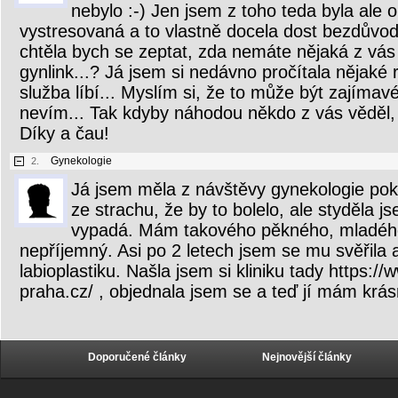
nebylo :-) Jen jsem z toho teda byla ale 
vystresovaná a to vlastně docela dost bezdůvod
chtěla bych se zeptat, zda nemáte nějaká z vás
gynlink...? Já jsem si nedávno pročítala nějaké 
služba líbí... Myslím si, že to může být zajímav
nevím... Tak kdyby náhodou někdo z vás věděl, 
Díky a čau!
Gynekologie
2.
Já jsem měla z návštěvy gynekologie pok
ze strachu, že by to bolelo, ale styděla j
vypadá. Mám takového pěkného, mladého 
nepříjemný. Asi po 2 letech jsem se mu svěřila 
labioplastiku. Našla jsem si kliniku tady https://
praha.cz/ , objednala jsem se a teď jí mám krás
Doporučené články
Nejnovější články