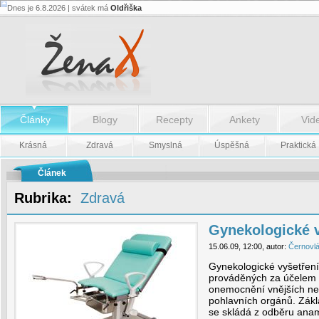
Dnes je 6.8.2026 | svátek má
Oldřiška
Gynekologické
vyšetření
-
Gynekologické
vyšetření
Články
Blogy
Recepty
Ankety
Vid
Krásná
Zdravá
Smyslná
Úspěšná
Praktická
Článek
Rubrika:
Zdravá
Gynekologické v
15.06.09, 12:00, autor:
Černovl
Gynekologické vyšetření
prováděných za účelem 
onemocnění vnějších ne
pohlavních orgánů. Zákl
se skládá z odběru anam