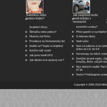
Švédskou nebo
Jak zaujmout muže
ruskou trojku?
aneb kráska v
nesnázích
toxického vztahu?
Svatební účesy
Šlehačku nebo polevu?
Před spaním si vychlaďte l
Pikachu má Pichu
O lektvaru lásky
Prostituce na živnostenský list
Vodní půst
Nudíte se? Kupte si striptéra!
Kam za kulturou a na výlet
týdnu od 2.8. do 9.8.
Končím náš vztah!
Horoskopy na měsíc srpe
Jak jsme honili UFO
Deníček týrané matky: Zá
Jak dlouho trvá správný sex?
kroužky, Bože, stůj při nás
Mys dobrých nadějí: Paní
67 let
Horko? Potřebujeme ochlad
Copyright © 2008-2018 AllSta