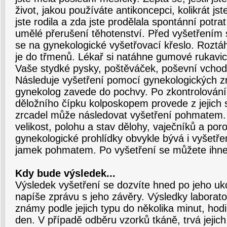
život, jakou používáte antikoncepci, kolikrát jst
jste rodila a zda jste prodělala spontánní potra
umělé přerušení těhotenství. Před vyšetřením s
se na gynekologické vyšetřovací křeslo. Roztá
je do třmenů. Lékař si natáhne gumové rukavi
Vaše stydké pysky, poštěváček, poševní vchod 
Následuje vyšetření pomocí gynekologických z
gynekolog zavede do pochvy. Po zkontrolování
děložního čípku kolposkopem provede z jejich s
zrcadel může následovat vyšetření pohmatem. 
velikost, polohu a stav dělohy, vaječníků a por
gynekologické prohlídky obvykle bývá i vyšetř
jamek pohmatem. Po vyšetření se můžete ihne
Kdy bude výsledek...
Výsledek vyšetření se dozvíte hned po jeho u
napíše zprávu s jeho závěry. Výsledky laborato
známy podle jejich typu do několika minut, hod
den. V případě odběru vzorků tkáně, trvá jejic