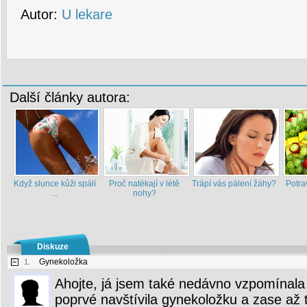
Autor:
U lekare
Další články autora:
Když slunce kůži spálí
Proč natékají v létě
Trápí vás pálení žáhy?
Potra
...
nohy?
Diskuze
Gynekoložka
1.
Ahojte, já jsem také nedávno vzpomínala 
poprvé navštívila gynekoložku a zase až 