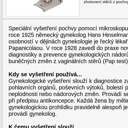
zhotovení stěrů z pochv
Speciální vyšetření pochvy pomocí mikroskopu (
roce 1925 německý gynekolog Hans Hinselma
osobností v dějinách gynekologie je řecký léka
Papanicolaou. V roce 1928 zavedl do praxe n
diagnostiky a prevence gynekologických nádo
buněčných změn z vaginálních stěrů (Pap test)
Kdy se vyšetření používá...
Gynekologické vyšetření slouží k diagnostice 
pohlavních orgánů, poševních výtoků, bolestí p
neplodnosti nebo nádorových změn. Provádí se
při předpisu antikoncepce. Každá žena by měla
gynekologickou prohlídku pravidelně alespoň j
provádí gynekolog.
K čemu vyšetření slouží...