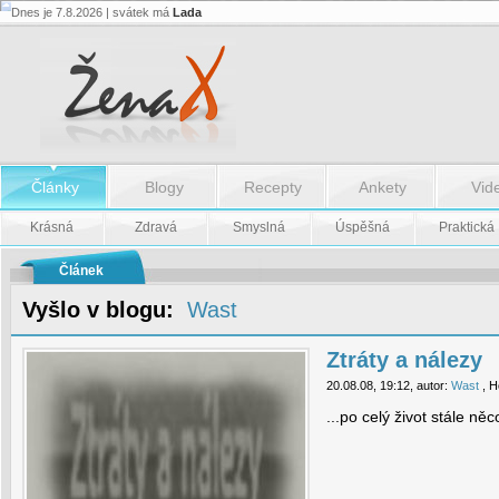
Dnes je 7.8.2026 | svátek má
Lada
Ztráty
a
nálezy
-
Ztráty
a
nálezy
Články
Blogy
Recepty
Ankety
Vid
Krásná
Zdravá
Smyslná
Úspěšná
Praktická
Článek
Vyšlo v blogu:
Wast
Ztráty a nálezy
20.08.08, 19:12, autor:
Wast
, H
...po celý život stále ně