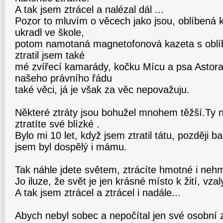
A tak jsem ztrácel a nalézal dál ...
Pozor to mluvím o věcech jako jsou, oblíbená 
ukradl ve škole,
potom namotaná magnetofonová kazeta s oblíb
ztratil jsem také
mé zvířecí kamarády, kočku Mícu a psa Astora
našeho právního řádu
také věci, já je však za věc nepovažuju.
Některé ztráty jsou bohužel mnohem těžší.Ty n
ztratíte své blízké .
Bylo mi 10 let, když jsem ztratil tátu, později 
jsem byl dospělý i mámu.
Tak náhle jdete světem, ztrácíte hmotné i nehm
Jo iluze, že svět je jen krásné místo k žití, vza
A tak jsem ztrácel a ztrácel i nadále...
Abych nebyl sobec a nepočítal jen své osobní z