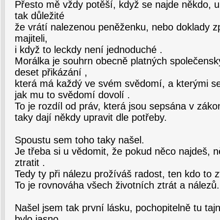
Přesto mě vždy potěší, když se najde někdo, u
tak důležité
že vrátí nalezenou peněženku, nebo doklady 
majiteli,
i když to leckdy není jednoduché .
Morálka je souhrn obecně platných společensk
deset přikázání ,
která má každý ve svém svědomí, a kterými se 
jak mu to svědomí dovolí .
To je rozdíl od práv, která jsou sepsána v záko
taky dají někdy upravit dle potřeby.
Spoustu sem toho taky našel.
Je třeba si u vědomit, že pokud něco najdeš, n
ztratit .
Tedy ty při nálezu prožíváš radost, ten kdo to zt
To je rovnováha všech životních ztrát a nálezů.
Našel jsem tak první lásku, pochopitelně tu ta
bylo jasno.