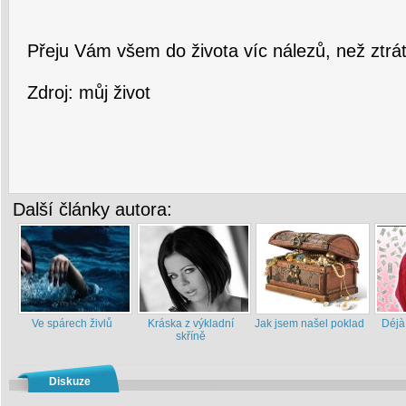
Přeju Vám všem do života víc nálezů, než ztrát 
Zdroj: můj život
Další články autora:
Ve spárech živlů
Kráska z výkladní
Jak jsem našel poklad
Déjà
skříně
Diskuze