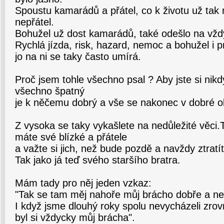
Spoustu kamarádů a přátel, co k životu už tak n
nepřátel.
Bohužel už dost kamarádů, také odešlo na vždy
Rychlá jízda, risk, hazard, nemoc a bohužel i 
jo na ni se taky často umírá.
Proč jsem tohle všechno psal ? Aby jste si nikd
všechno špatný
je k něčemu dobrý a vše se nakonec v dobré ob
Z vysoka se taky vykašlete na nedůležité věci.
máte své blízké a přátele
a važte si jich, než bude pozdě a navždy ztratíte
Tak jako já teď svého staršího bratra.
Mám tady pro něj jeden vzkaz:
"Tak se tam měj nahoře můj brácho dobře a ne
I když jsme dlouhý roky spolu nevycházeli zrovn
byl si vždycky můj brácha".