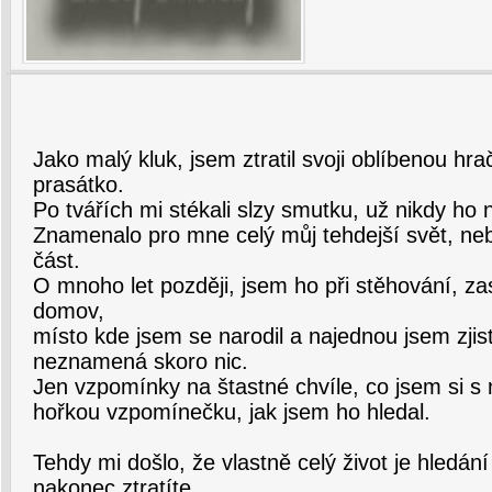
Jako malý kluk, jsem ztratil svoji oblíbenou h
prasátko.
Po tvářích mi stékali slzy smutku, už nikdy ho 
Znamenalo pro mne celý můj tehdejší svět, neb
část.
O mnoho let později, jsem ho při stěhování, za
domov,
místo kde jsem se narodil a najednou jsem zjist
neznamená skoro nic.
Jen vzpomínky na štastné chvíle, co jsem si s 
hořkou vzpomínečku, jak jsem ho hledal.
Tehdy mi došlo, že vlastně celý život je hledán
nakonec ztratíte.