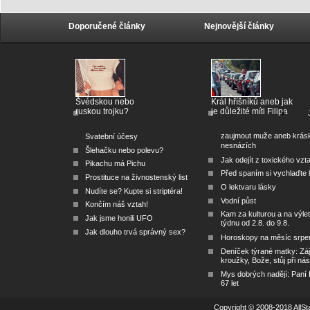
Doporučené články
Nejnovější články
Švédskou nebo
Král hříšníků aneb jak
ruskou trojku?
je důležité míti Filipa
zaujmout muže aneb krás
Svatební účesy
nesnázích
Šlehačku nebo polevu?
Jak odejít z toxického vzt
Pikachu má Pichu
Před spaním si vychlaďte l
Prostituce na živnostenský list
O lektvaru lásky
Nudíte se? Kupte si striptéra!
Vodní půst
Končím náš vztah!
Kam za kulturou a na výlet
Jak jsme honili UFO
týdnu od 2.8. do 9.8.
Jak dlouho trvá správný sex?
Horoskopy na měsíc srpe
Deníček týrané matky: Zá
kroužky, Bože, stůj při nás
Mys dobrých nadějí: Paní
67 let
Copyright © 2008-2018 AllSta