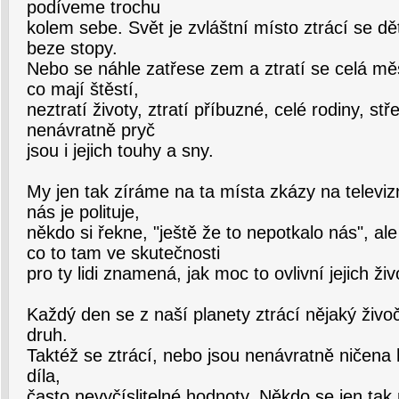
podíveme trochu
kolem sebe. Svět je zvláštní místo ztrácí se dě
beze stopy.
Nebo se náhle zatřese zem a ztratí se celá města 
co mají štěstí,
neztratí životy, ztratí příbuzné, celé rodiny, st
nenávratně pryč
jsou i jejich touhy a sny.
My jen tak zíráme na ta místa zkázy na televiz
nás je polituje,
někdo si řekne, "ještě že to nepotkalo nás", al
co to tam ve skutečnosti
pro ty lidi znamená, jak moc to ovlivní jejich živ
Každý den se z naší planety ztrácí nějaký živoč
druh.
Taktéž se ztrácí, nebo jsou nenávratně ničena 
díla,
často nevyčíslitelné hodnoty. Někdo se jen tak