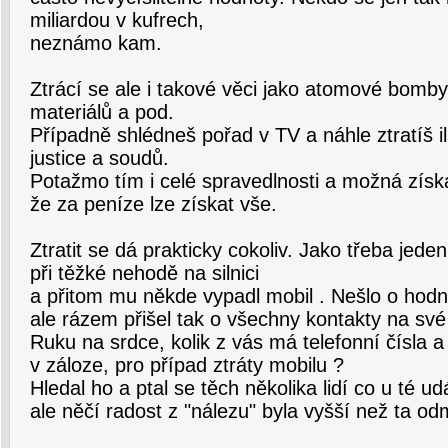
miliardou v kufrech,
neznámo kam.
Ztrácí se ale i takové věci jako atomové bomby,
materiálů a pod.
Případně shlédneš pořad v TV a náhle ztratíš il
justice a soudů.
Potažmo tím i celé spravedlnosti a možná získáš
že za peníze lze získat vše.
Ztratit se dá prakticky cokoliv. Jako třeba je
při těžké nehodě na silnici
a přitom mu někde vypadl mobil . Nešlo o hodno
ale rázem přišel tak o všechny kontakty na sv
Ruku na srdce, kolik z vás má telefonní čísla 
v záloze, pro případ ztráty mobilu ?
Hledal ho a ptal se těch několika lidí co u té udá
ale něčí radost z "nálezu" byla vyšší než ta od