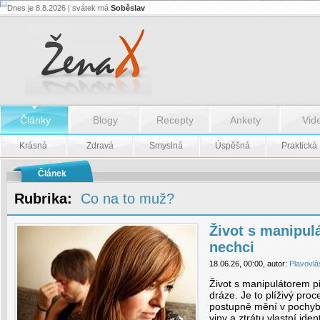
Dnes je 8.8.2026 | svátek má
Soběslav
Život
s
manipulátorem?
Děkuji,
nechci
-
Život
s
manipulátorem?
Děkuji,
Články
Blogy
Recepty
Ankety
Vid
nechci
Krásná
Zdravá
Smyslná
Úspěšná
Praktická
Článek
Rubrika:
Co na to muž?
Život s manipul
nechci
18.06.26, 00:00, autor:
Plavovlá
Život s manipulátorem p
dráze. Je to plíživý proc
postupně mění v pochyb
viny a ztrátu vlastní ident