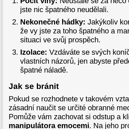
Pocit viny:
Neustále se za něco 
jste nic špatného neudělali.
Nekonečné hádky:
Jakýkoliv kon
že vy jste za toho špatného a man
situaci ve svůj prospěch.
Izolace:
Vzdáváte se svých koníč
vlastních názorů, jen abyste před
špatné náladě.
Jak se bránit
Pokud se rozhodnete v takovém vztah
zásadní naučit se určité obranné me
Pomůže vám zachovat si odstup a kl
manipulátora emocemi
. Na jeho p