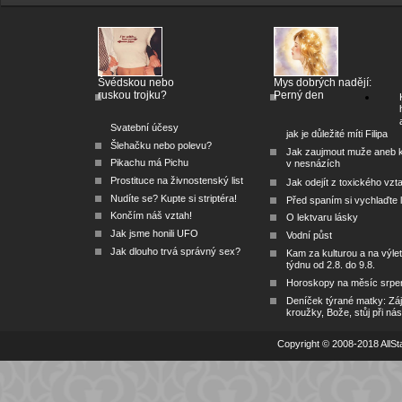
Švédskou nebo
Mys dobrých nadějí:
ruskou trojku?
Perný den
Svatební účesy
jak je důležité míti Filipa
Šlehačku nebo polevu?
Jak zaujmout muže aneb 
Pikachu má Pichu
v nesnázích
Prostituce na živnostenský list
Jak odejít z toxického vzt
Nudíte se? Kupte si striptéra!
Před spaním si vychlaďte l
Končím náš vztah!
O lektvaru lásky
Jak jsme honili UFO
Vodní půst
Jak dlouho trvá správný sex?
Kam za kulturou a na výlet
týdnu od 2.8. do 9.8.
Horoskopy na měsíc srpe
Deníček týrané matky: Zá
kroužky, Bože, stůj při nás
Copyright © 2008-2018 AllSta