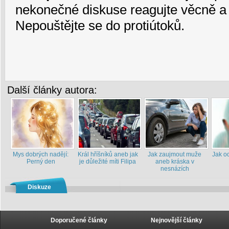
nekonečné diskuse reagujte věcně a 
Nepouštějte se do protiútoků.
Další články autora:
Mys dobrých nadějí:
Král hříšníků aneb jak
Jak zaujmout muže
Jak od
Perný den
je důležité míti Filipa
aneb kráska v
nesnázích
Diskuze
Doporučené články
Nejnovější články