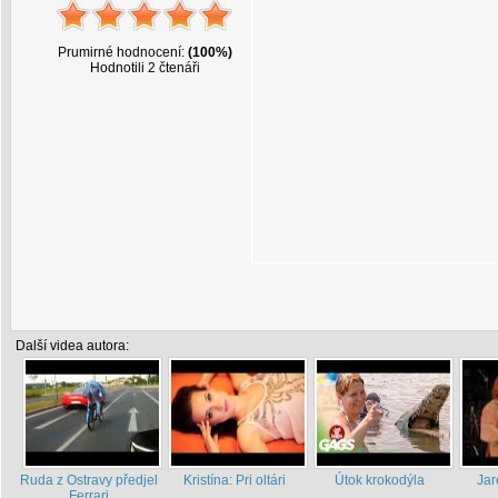
Prumirné hodnocení:
(100%)
Hodnotili 2 čtenáři
Další videa autora:
Ruda z Ostravy předjel
Kristína: Pri oltári
Útok krokodýla
Jar
Ferrari