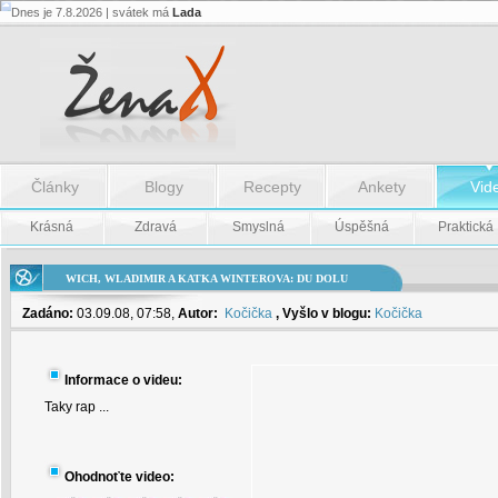
Dnes je 7.8.2026 | svátek má
Lada
Wich,
Wladimir
a
Katka
Winterova:
Du
dolu
-
Wich,
Články
Blogy
Recepty
Ankety
Vid
Wladimir
a
Katka
Krásná
Zdravá
Smyslná
Úspěšná
Praktická
Winterova:
Du
dolu
WICH, WLADIMIR A KATKA WINTEROVA: DU DOLU
Zadáno:
03.09.08, 07:58,
Autor:
Kočička
, Vyšlo v blogu:
Kočička
Informace o videu:
Taky rap ...
Ohodnoťte video: