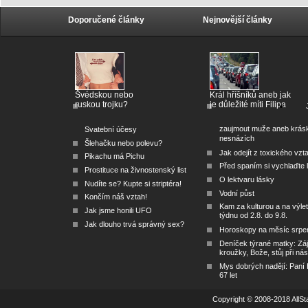
Doporučené články
Nejnovější články
Švédskou nebo
Král hříšníků aneb jak
ruskou trojku?
je důležité míti Filipa
zaujmout muže aneb krás
Svatební účesy
nesnázích
Šlehačku nebo polevu?
Jak odejít z toxického vzt
Pikachu má Pichu
Před spaním si vychlaďte l
Prostituce na živnostenský list
O lektvaru lásky
Nudíte se? Kupte si striptéra!
Vodní půst
Končím náš vztah!
Kam za kulturou a na výlet
Jak jsme honili UFO
týdnu od 2.8. do 9.8.
Jak dlouho trvá správný sex?
Horoskopy na měsíc srpe
Deníček týrané matky: Zá
kroužky, Bože, stůj při nás
Mys dobrých nadějí: Paní
67 let
Copyright © 2008-2018 AllSta