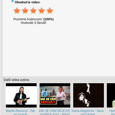
Ohodnoťte video:
Prumirné hodnocení:
(100%)
Hodnotili 3 čtenáři
Další videa autora:
Marek Ztraceny - Tak
JAK SE VÁM DEJCHÁ
Hana Hegerová - Vana
Han
se nezlob
- HYMNA 2021 - Babiš
plná fialek
Po