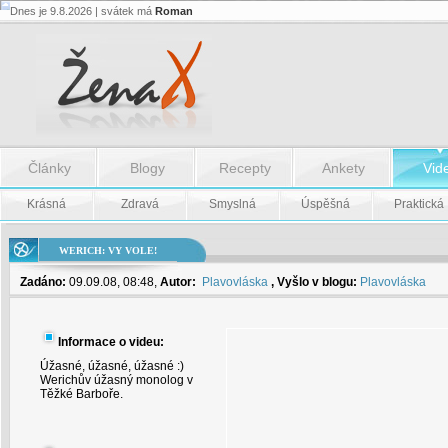
Dnes je 9.8.2026 | svátek má
Roman
Werich:
Vy
vole!
-
Werich:
Vy
vole!
Články
Blogy
Recepty
Ankety
Vid
Krásná
Zdravá
Smyslná
Úspěšná
Praktická
WERICH: VY VOLE!
Zadáno:
09.09.08, 08:48,
Autor:
Plavovláska
, Vyšlo v blogu:
Plavovláska
Informace o videu:
Úžasné, úžasné, úžasné :)
Werichův úžasný monolog v
Těžké Barboře.