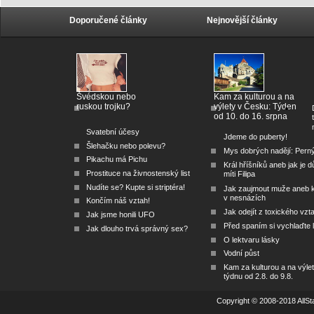
Doporučené články
Nejnovější články
Švédskou nebo
Kam za kulturou a na
ruskou trojku?
výlety v Česku: Týden
od 10. do 16. srpna
Svatební účesy
Jdeme do puberty!
Šlehačku nebo polevu?
Mys dobrých nadějí: Pern
Pikachu má Pichu
Král hříšníků aneb jak je dů
Prostituce na živnostenský list
míti Filipa
Nudíte se? Kupte si striptéra!
Jak zaujmout muže aneb 
v nesnázích
Končím náš vztah!
Jak odejít z toxického vzt
Jak jsme honili UFO
Před spaním si vychlaďte l
Jak dlouho trvá správný sex?
O lektvaru lásky
Vodní půst
Kam za kulturou a na výlet
týdnu od 2.8. do 9.8.
Copyright © 2008-2018 AllSta