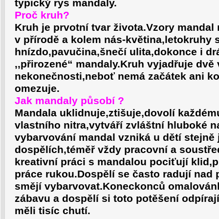
typický rys mandaly.
Proč kruh?
Kruh je prvotní tvar života.Vzory manda
v přírodě a kolem nás-květina,letokruhy 
hnízdo,pavučina,šnečí ulita,dokonce i dr
,,přirozené“ mandaly.Kruh vyjadřuje dvě 
nekonečnosti,neboť nemá začátek ani ko
omezuje.
Jak mandaly působí ?
Mandala uklidnuje,ztišuje,dovolí každém
vlastního nitra,vytváří zvláštní hluboké n
vybarvování mandal vzniká u dětí stejně 
dospělích,téměř vždy pracovní a soustře
kreativní práci s mandalou pociťují klid,
práce rukou.Dospělí se často radují nad
smějí vybarvovat.Koneckonců omalovánky
zábavu a dospělí si toto potěšení odpíraj
měli tisíc chutí.