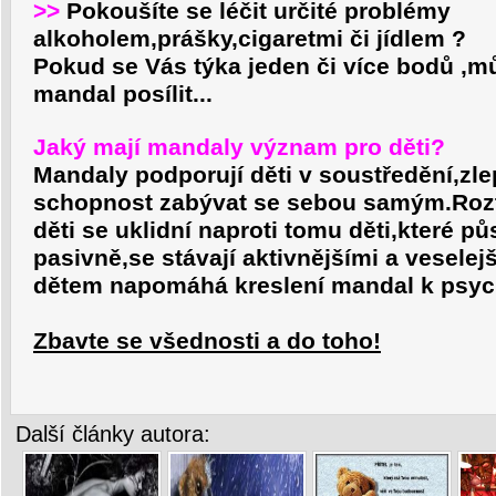
>>
Pokoušíte se léčit určité problémy
alkoholem,prášky,cigaretmi či jídlem ?
Pokud se Vás týka jeden či více bodů ,m
mandal posílit...
Jaký mají mandaly význam pro děti?
Mandaly podporují děti v soustředění,zle
schopnost zabývat se sebou samým.Roz
děti se uklidní naproti tomu děti,které pů
pasivně,se stávají aktivnějšími a vesele
dětem napomáhá kreslení mandal k psyc
Zbavte se všednosti a do toho!
Další články autora: