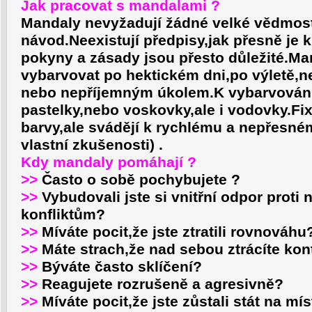
Jak pracovat s mandalami ?
Mandaly nevyžadují žádné velké vědmost
návod.Neexistují předpisy,jak přesně je k
pokyny a zásady jsou přesto důležité.Ma
vybarvovat po hektickém dni,po výletě,
nebo nepříjemným úkolem.K vybarvování
pastelky,nebo voskovky,ale i vodovky.Fix
barvy,ale svádějí k rychlému a nepřesném
vlastní zkušenosti) .
Kd
y mandaly pomáhají ?
>>
Často o sobě pochybujete ?
>>
Vybudovali jste si vnitřní odpor prot
konfliktům?
>>
Míváte pocit,že jste ztratili rovnováhu
>>
Máte strach,že nad sebou ztrácíte kon
>>
Býváte často sklíčení?
>>
Reagujete rozrušeně a agresivně?
>>
Míváte pocit,že jste zůstali stát na mí