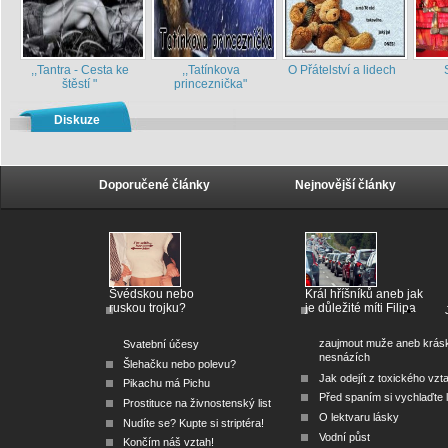
,,Tantra - Cesta ke
,,Tatínkova
O Přátelství a lidech
štěstí "
princeznička"
Diskuze
Doporučené články
Nejnovější články
Švédskou nebo
Král hříšníků aneb jak
ruskou trojku?
je důležité míti Filipa
zaujmout muže aneb krás
Svatební účesy
nesnázích
Šlehačku nebo polevu?
Jak odejít z toxického vzt
Pikachu má Pichu
Před spaním si vychlaďte l
Prostituce na živnostenský list
O lektvaru lásky
Nudíte se? Kupte si striptéra!
Vodní půst
Končím náš vztah!