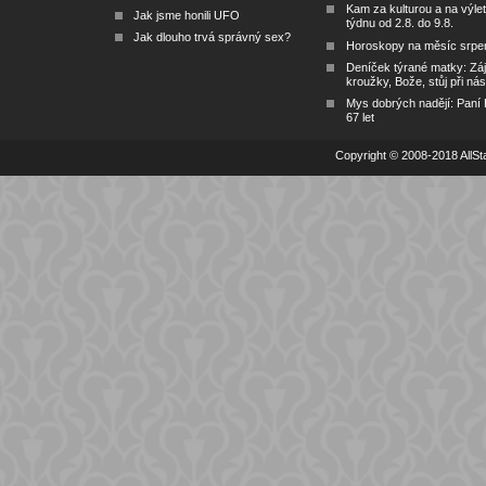
Kam za kulturou a na výlet
Jak jsme honili UFO
týdnu od 2.8. do 9.8.
Jak dlouho trvá správný sex?
Horoskopy na měsíc srpe
Deníček týrané matky: Zá
kroužky, Bože, stůj při nás
Mys dobrých nadějí: Paní
67 let
Copyright © 2008-2018 AllSta