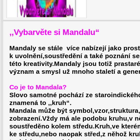
,,Vybarvěte si Mandalu“
Mandaly se stále
více nabízejí jako pros
k uvolnění,soustředění a také poznání s
této kreativity.Mandaly jsou totiž prastar
význam a smysl už mnoho staletí a gener
Co je to Mandala?
Slovo samotné pochází ze staroindického
znamená to ,,kruh“.
Mandala může být symbol,vzor,struktura
zobrazení.Vždy má ale podobu kruhu,v 
soustředěno kolem středu.Kruh,ve které
ke středu,nebo naopak střed,z něhož kruh