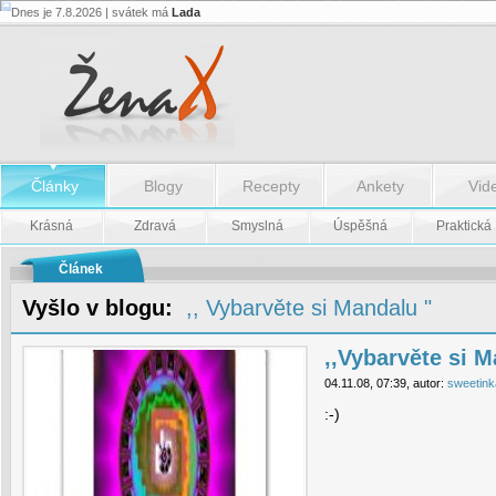
Dnes je 7.8.2026 | svátek má
Lada
,,Vybarvěte
si
Mandalu"
-
,,Vybarvěte
si
Mandalu"
Články
Blogy
Recepty
Ankety
Vid
Krásná
Zdravá
Smyslná
Úspěšná
Praktická
Článek
Vyšlo v blogu:
,, Vybarvěte si Mandalu "
,,Vybarvěte si 
04.11.08, 07:39, autor:
sweetink
:-)