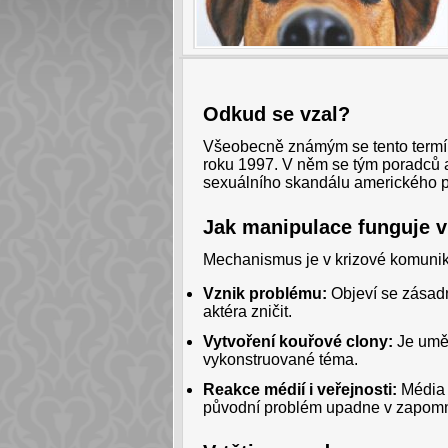
Odkud se vzal?
Všeobecně známým se tento termín
roku 1997. V něm se tým poradců a
sexuálního skandálu amerického prez
Jak manipulace funguje v
Mechanismus je v krizové komunik
Vznik problému:
Objeví se zásadní
aktéra zničit.
Vytvoření kouřové clony:
Je uměl
vykonstruované téma.
Reakce médií i veřejnosti:
Média s
původní problém upadne v zapomn