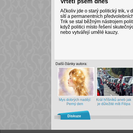
Vrtěti psem dnes
Ačkoliv jde o starý politický trik,
sítí a permanentních předvolebníc
Trik se stal běžným nástrojem pol
když politici místo řešení skutečnýc
nebo vytvářejí umělé kauzy.
Další články autora:
Mys dobrých nadějí:
Král hříšníků aneb jak
Perný den
je důležité míti Filipa
Diskuze