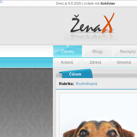
Dnes je 8.8.2026 | svátek má
Soběslav
Vrtěti
psem
-
Vrtěti
psem
Články
Blogy
Recepty
Krásná
Zdravá
Smyslná
Článek
Rubrika:
Rozhněvaná