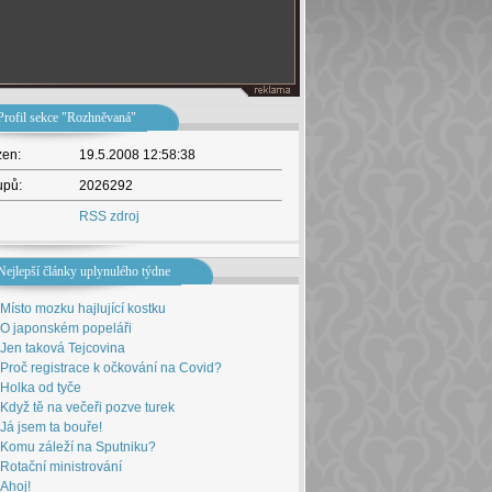
Profil sekce "Rozhněvaná"
žen:
19.5.2008 12:58:38
upů:
2026292
RSS zdroj
Nejlepší články uplynulého týdne
Místo mozku hajlující kostku
O japonském popeláři
Jen taková Tejcovina
Proč registrace k očkování na Covid?
Holka od tyče
Když tě na večeři pozve turek
Já jsem ta bouře!
Komu záleží na Sputniku?
Rotační ministrování
Ahoj!