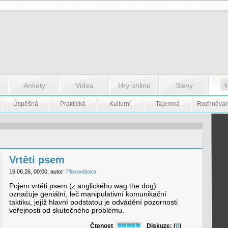
Ankety
Videa
Hry online
Slevy
Úspěšná
Praktická
Kulturní
Tajemná
Rozhněva
Vrtěti psem
16.06.26, 00:00, autor:
Plavovláska
Pojem vrtěti psem (z anglického wag the dog)
označuje geniální, leč manipulativní komunikační
taktiku, jejíž hlavní podstatou je odvádění pozornosti
veřejnosti od skutečného problému.
Čtenost
Diskuze: (
0
)