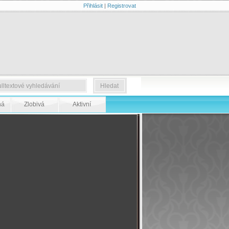
Přihlásit
|
Registrovat
ná
Zlobivá
Aktivní