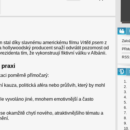
Zalo
 stal díky slavnému americkému filmu
Vrtěti psem
z
 hollywoodský producent snaží odvrátit pozornost od
Příst
identa tím, že vykonstruují fiktivní válku v Albánii.
RSS:
 praxi
aci poměrně přímočarý:
1.
 kauza, politická aféra nebo průšvih, který by mohl
2.
3.
4.
e vyvoláno jiné, mnohem emotivnější a často
5.
6.
e okamžitě chytí nového, atraktivnějšího tématu a
7.
ění.
8.
9.
10.