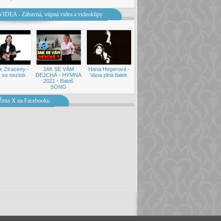
VIDEA - Zábavná, vtipná videa a videoklipy
k Ztraceny -
JAK SE VÁM
Hana Hegerová -
 se nezlob
DEJCHÁ - HYMNA
Vana plná fialek
2021 - Babiš
SONG
Žena X na Facebooku