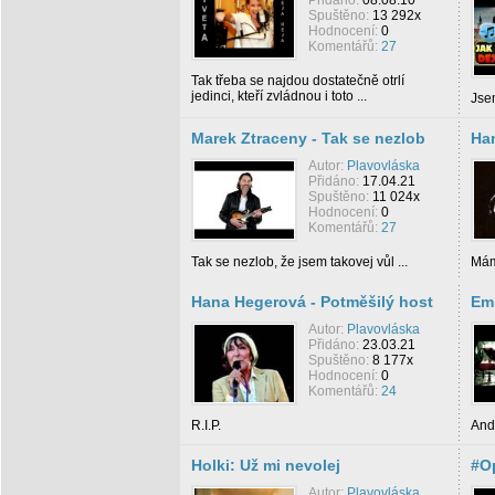
Přidáno:
08.08.10
Spuštěno:
13 292x
Hodnocení:
0
Komentářů:
27
Tak třeba se najdou dostatečně otrlí
jedinci, kteří zvládnou i toto ...
Jsem
Marek Ztraceny - Tak se nezlob
Han
Autor:
Plavovláska
Přidáno:
17.04.21
Spuštěno:
11 024x
Hodnocení:
0
Komentářů:
27
Tak se nezlob, že jsem takovej vůl ...
Mám 
Hana Hegerová - Potměšilý host
Em
Autor:
Plavovláska
Přidáno:
23.03.21
Spuštěno:
8 177x
Hodnocení:
0
Komentářů:
24
R.I.P.
And
Holki: Už mi nevolej
#Op
Autor:
Plavovláska