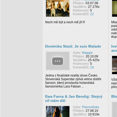
Přidáno:
03.07.08
Spuštěno:
27 276x
Hodnocení:
5
Komentářů:
22
Nech mě být a nech mě jít !!!
Mla
pasi
oddě
nat
#op
Dominika Stará: Je suis Malade
Ive
an
Autor:
Maggie
Přidáno:
20.10.09
Spuštěno:
25 425x
Hodnocení:
5
Komentářů:
19
Jedna z finalistek reality show Česko
Slovenská Superstar zpívá velice dobře
Vždy
šanson, který proslavila holandská
nej
šansionérka Lara Fabian ...
přes
Ewa Farna & Jan Bendig: Stejný
Blo
cíl mám dál
Autor:
Plavovláska
Přidáno:
27.08.10
Spuštěno:
10 819x