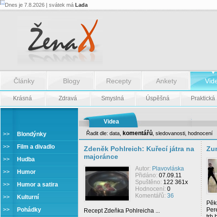
Dnes je 7.8.2026 | svátek má
Lada
Články
Blogy
Recepty
Ankety
Vid
Krásná
Zdravá
Smyslná
Úspěšná
Praktická
Videa
komentářů
Řadit dle:
data
,
,
sledovanosti
,
hodnocení
>>
Blondýnky
>>
Film a divadlo
Zdeněk Pohlreich: Kuřecí játra na
Zu
majoránce
>>
Hudba
Autor:
Plavovláska
>>
Humor
Přidáno:
07.09.11
Spuštěno:
122 361x
>>
Humor a satira
Hodnocení:
0
Komentářů:
36
>>
Kulturní
Pěk
>>
Pohádky
Per
Recept Zdeňka Pohlreicha ...
trh 