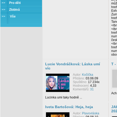
>>
Pro děti
můž
hre
>>
Zlobivá
Exh
Zumb
>>
Vše
hre
Tan
</b
</b
hre
num
čes
</b
hre
num
obo
Lucie Vondráčková: Láska umí
T -
víc
Autor:
Kočička
Přidáno:
03.06.09
Spuštěno:
17 234x
Hodnocení:
4,33
Komentářů:
31
Ach 
Lucinka umi taky hodně ...
Iveta Bartošová: Heja, heja
JA
20
Autor:
Plavovláska