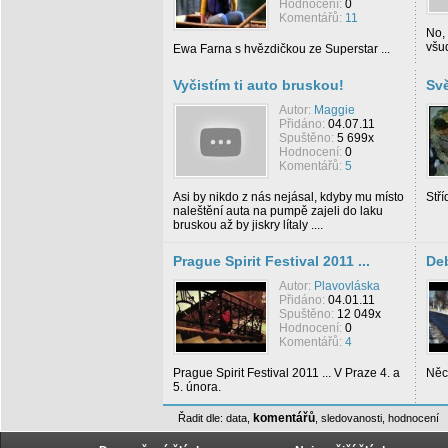
Hodnocení:
0
Komentářů:
11
No, 
všud
Ewa Farna s hvězdičkou ze Superstar ...
Vyčistím ti auto bruskou!
Svě
Autor:
Maggie
Přidáno:
04.07.11
Spuštěno:
5 699x
Hodnocení:
0
Komentářů:
5
Asi by nikdo z nás nejásal, kdyby mu místo
Stří
naleštění auta na pumpě zajeli do laku
bruskou až by jiskry lítaly ....
Prague Spirit Festival 2011 ...
Deb
Autor:
Plavovláska
Přidáno:
04.01.11
Spuštěno:
12 049x
Hodnocení:
0
Komentářů:
4
Prague Spirit Festival 2011 ... V Praze 4. a
Něco
5. února.
komentářů
Řadit dle:
data
,
,
sledovanosti
,
hodnocení