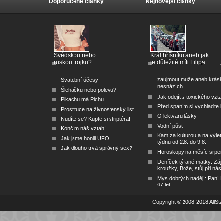
Doporučené články
Nejnovější články
Švédskou nebo
Král hříšníků aneb jak
ruskou trojku?
je důležité míti Filipa
zaujmout muže aneb krás
Svatební účesy
nesnázích
Šlehačku nebo polevu?
Jak odejít z toxického vzt
Pikachu má Pichu
Před spaním si vychlaďte l
Prostituce na živnostenský list
O lektvaru lásky
Nudíte se? Kupte si striptéra!
Vodní půst
Končím náš vztah!
Kam za kulturou a na výlet
Jak jsme honili UFO
týdnu od 2.8. do 9.8.
Jak dlouho trvá správný sex?
Horoskopy na měsíc srpe
Deníček týrané matky: Zá
kroužky, Bože, stůj při nás
Mys dobrých nadějí: Paní
67 let
Copyright © 2008-2018 AllSta