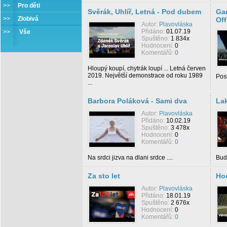
>>
Pro děti
Svěrák, Uhlíř, Letná - Pod dubem
Gam
>>
Zlobivá
Off
Autor:
Plavovláska
Přidáno:
01.07.19
>>
Vše
Spuštěno:
1 834x
Hodnocení:
0
Komentářů:
0
Hloupý koupí, chytrák loupí ... Letná červen
2019. Největší demonstrace od roku 1989
Posl
...
Barbora Poláková - Sami dva
Lak
Autor:
Plavovláska
Přidáno:
10.02.19
Spuštěno:
3 478x
Hodnocení:
0
Komentářů:
0
Na srdci jizva na dlani srdce ....
Bud
Za sto let
Hod
Autor:
Plavovláska
Přidáno:
18.01.19
Spuštěno:
2 676x
Hodnocení:
0
Komentářů:
0