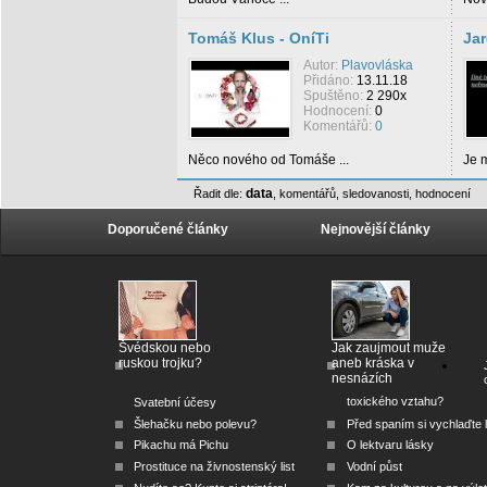
Tomáš Klus - OníTi
Jar
Autor:
Plavovláska
Přidáno:
13.11.18
Spuštěno:
2 290x
Hodnocení:
0
Komentářů:
0
Něco nového od Tomáše ...
Je m
data
Řadit dle:
,
komentářů
,
sledovanosti
,
hodnocení
Doporučené články
Nejnovější články
Švédskou nebo
Jak zaujmout muže
ruskou trojku?
aneb kráska v
nesnázích
toxického vztahu?
Svatební účesy
Šlehačku nebo polevu?
Před spaním si vychlaďte l
Pikachu má Pichu
O lektvaru lásky
Prostituce na živnostenský list
Vodní půst