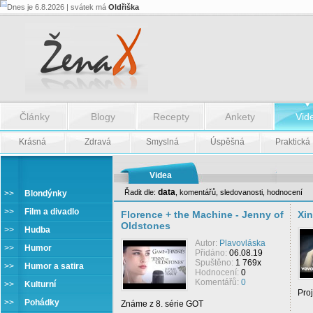
Dnes je 6.8.2026 | svátek má
Oldřiška
Články
Blogy
Recepty
Ankety
Vid
Krásná
Zdravá
Smyslná
Úspěšná
Praktická
Videa
data
Řadit dle:
,
komentářů
,
sledovanosti
,
hodnocení
>>
Blondýnky
>>
Film a divadlo
Florence + the Machine - Jenny of
Xin
Oldstones
>>
Hudba
Autor:
Plavovláska
>>
Humor
Přidáno:
06.08.19
Spuštěno:
1 769x
>>
Humor a satira
Hodnocení:
0
Komentářů:
0
>>
Kulturní
Proj
>>
Pohádky
Známe z 8. série GOT