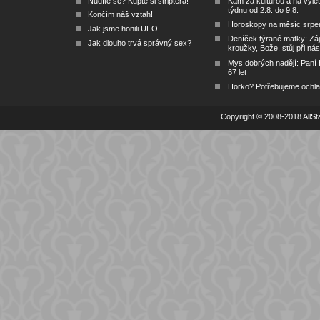
Nudíte se? Kupte si striptéra!
Kam za kulturou a na výlet
týdnu od 2.8. do 9.8.
Končím náš vztah!
Horoskopy na měsíc srpe
Jak jsme honili UFO
Deníček týrané matky: Zá
Jak dlouho trvá správný sex?
kroužky, Bože, stůj při nás
Mys dobrých nadějí: Paní
67 let
Horko? Potřebujeme ochlad
Copyright © 2008-2018 AllSta