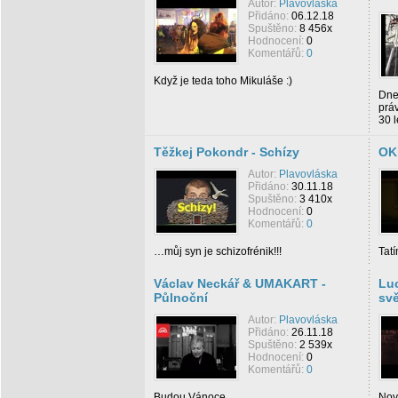
Autor:
Plavovláska
Přidáno:
06.12.18
Spuštěno:
8 456x
Hodnocení:
0
Komentářů:
0
Když je teda toho Mikuláše :)
Dne
práv
30 l
Těžkej Pokondr - Schízy
OK
Autor:
Plavovláska
Přidáno:
30.11.18
Spuštěno:
3 410x
Hodnocení:
0
Komentářů:
0
…můj syn je schizofrénik!!!
Tatí
Václav Neckář & UMAKART -
Luc
Půlnoční
sv
Autor:
Plavovláska
Přidáno:
26.11.18
Spuštěno:
2 539x
Hodnocení:
0
Komentářů:
0
Budou Vánoce ...
Nov