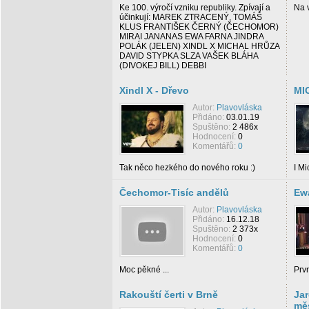
Ke 100. výročí vzniku republiky. Zpívají a
Na v
účinkují: MAREK ZTRACENÝ, TOMÁŠ
KLUS FRANTIŠEK ČERNÝ (ČECHOMOR)
MIRAI JANANAS EWA FARNA JINDRA
POLÁK (JELEN) XINDL X MICHAL HRŮZA
DAVID STYPKA SLZA VAŠEK BLÁHA
(DIVOKEJ BILL) DEBBI
Xindl X - Dřevo
MI
Autor:
Plavovláska
Přidáno:
03.01.19
Spuštěno:
2 486x
Hodnocení:
0
Komentářů:
0
Tak něco hezkého do nového roku :)
I Mi
Čechomor-Tisíc andělů
Ewa
Autor:
Plavovláska
Přidáno:
16.12.18
Spuštěno:
2 373x
Hodnocení:
0
Komentářů:
0
Moc pěkné ...
Prvn
Rakouští čerti v Brně
Jar
mě