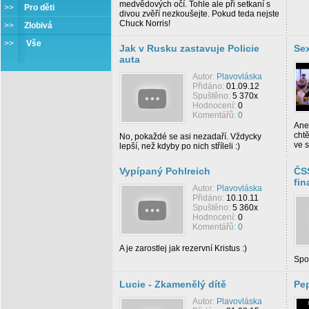
medvědových očí. Tohle ale při setkaní s
>>
Pro děti
divou zvěří nezkoušejte. Pokud teda nejste
Chuck Norris!
>>
Zlobivá
>>
Vše
Jak v Rusku zastavuje Policie
Sex
auta
Autor:
Plavovláska
Přidáno:
01.09.12
Spuštěno:
5 370x
Hodnocení:
0
Komentářů:
0
Aneb
chtě
No, pokaždé se asi nezadaří. Vždycky
ve s
lepší, než kdyby po nich stříleli :)
Vypípaný Pohlreich
ČS
fin
Autor:
Plavovláska
Přidáno:
10.10.11
Spuštěno:
5 360x
Hodnocení:
0
Komentářů:
0
A je zarostlej jak rezervní Kristus :)
Spo
Lucie - Zkamenělý dítě
Pe
Autor:
Plavovláska