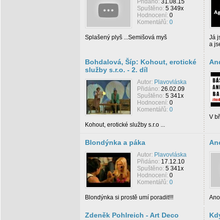
Přidáno:
31.08.15
Spuštěno:
5 349x
Hodnocení:
0
Komentářů:
0
Splašený plyš ...Semišová myš
Já 
a js
Bohdalová, Šíp: Kohout, erotické
An
služby s.r.o. - 2. díl
Autor:
Plavovláska
Přidáno:
26.02.09
Spuštěno:
5 341x
Hodnocení:
0
Komentářů:
0
V bř
Kohout, erotické služby s.r.o ...
Blondýnka a páka
Ano
Autor:
Plavovláska
Přidáno:
17.12.10
Spuštěno:
5 341x
Hodnocení:
0
Komentářů:
0
Blondýnka si prostě umí poradit!!!
Ano,
Zdeněk Pohlreich - Art Deco
Kdy