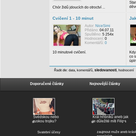
Star
děve
Chór židů jdoucích do otroctví ...
Cvičení 1 - 10 minut
Jak
Autor:
NiceSimi
Přidáno:
04.07.11
Spuštěno:
5 254x
Hodnocení:
0
Komentářů:
0
10 minutové cvičení.
Když
co 
úpln
sledovanosti
Řadit dle:
data
,
komentářů
,
,
hodnocení
Doporučené články
Nejnovější články
Švédskou nebo
Král hříšníků aneb jak
ruskou trojku?
je důležité míti Filipa
zaujmout muže aneb krás
Svatební účesy