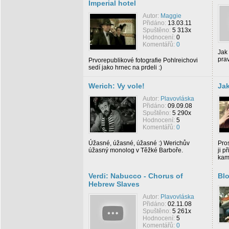
Imperial hotel
Autor:
Maggie
Přidáno:
13.03.11
Spuštěno:
5 313x
Hodnocení:
0
Komentářů:
0
Jak 
prav
Prvorepublikové fotografie Pohlreichovi
sedí jako hrnec na prdeli :)
Werich: Vy vole!
Jak
Autor:
Plavovláska
Přidáno:
09.09.08
Spuštěno:
5 290x
Hodnocení:
5
Komentářů:
0
Úžasné, úžasné, úžasné :) Werichův
Pros
úžasný monolog v Těžké Barboře.
ji p
kam
Verdi: Nabucco - Chorus of
Bl
Hebrew Slaves
Autor:
Plavovláska
Přidáno:
02.11.08
Spuštěno:
5 261x
Hodnocení:
5
Komentářů:
0