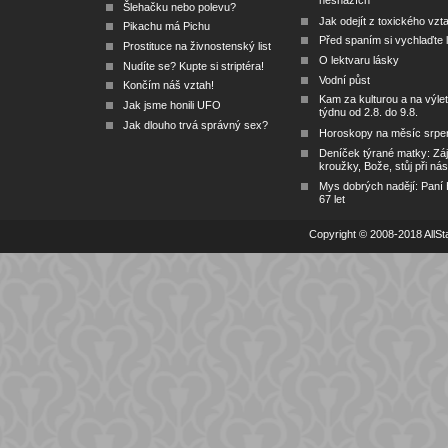
nesnázích
Šlehačku nebo polevu?
Jak odejít z toxického vzt
Pikachu má Pichu
Před spaním si vychlaďte l
Prostituce na živnostenský list
O lektvaru lásky
Nudíte se? Kupte si striptéra!
Vodní půst
Končím náš vztah!
Kam za kulturou a na výlet
Jak jsme honili UFO
týdnu od 2.8. do 9.8.
Jak dlouho trvá správný sex?
Horoskopy na měsíc srpe
Deníček týrané matky: Zá
kroužky, Bože, stůj při nás
Mys dobrých nadějí: Paní
67 let
Copyright © 2008-2018 AllSta