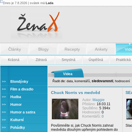
Dnes je 7.8.2026 | svátek má
Lada
Články
Blogy
Recepty
Ankety
Vid
Krásná
Zdravá
Smyslná
Úspěšná
Praktická
Videa
sledovanosti
Řadit dle:
data
,
komentářů
,
,
hodnocení
>>
Blondýnky
>>
Film a divadlo
Chuck Norris vs medvěd
SE
>>
Hudba
Autor:
Maggie
Přidáno:
18.03.11
>>
Humor
Spuštěno:
5 394x
>>
Humor a satira
Hodnocení:
0
Komentářů:
0
>>
Kulturní
Povšimněte si, jak Chuck Norris zahnal
Sla
>>
Pohádky
medvěda dlouhým upřeným pohledem do