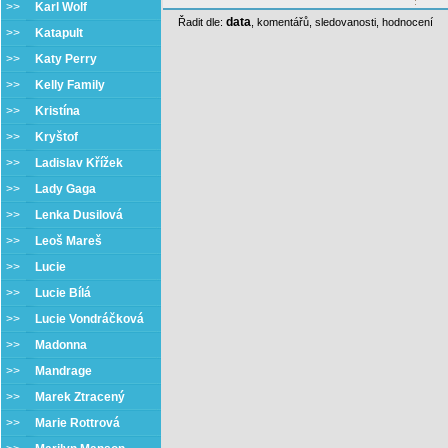
>>
Karl Wolf
data
Řadit dle:
,
komentářů
,
sledovanosti
,
hodnocení
>>
Katapult
>>
Katy Perry
>>
Kelly Family
>>
Kristína
>>
Kryštof
>>
Ladislav Křížek
>>
Lady Gaga
>>
Lenka Dusilová
>>
Leoš Mareš
>>
Lucie
>>
Lucie Bílá
>>
Lucie Vondráčková
>>
Madonna
>>
Mandrage
>>
Marek Ztracený
>>
Marie Rottrová