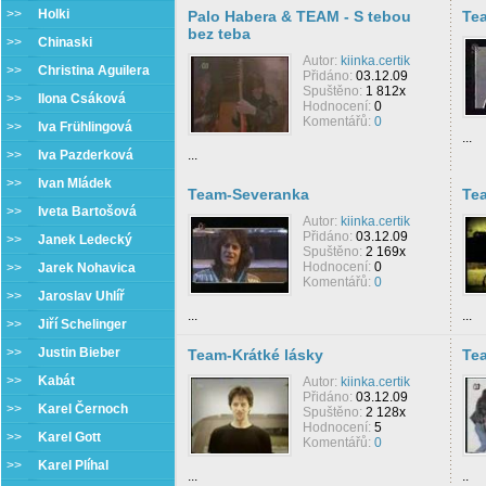
>>
Holki
Palo Habera & TEAM - S tebou
Te
bez teba
>>
Chinaski
Autor:
kiinka.certik
>>
Christina Aguilera
Přidáno:
03.12.09
Spuštěno:
1 812x
>>
Ilona Csáková
Hodnocení:
0
Komentářů:
0
>>
Iva Frühlingová
...
>>
Iva Pazderková
...
>>
Ivan Mládek
Team-Severanka
Tea
>>
Iveta Bartošová
Autor:
kiinka.certik
Přidáno:
03.12.09
>>
Janek Ledecký
Spuštěno:
2 169x
Hodnocení:
0
>>
Jarek Nohavica
Komentářů:
0
>>
Jaroslav Uhlíř
...
...
>>
Jiří Schelinger
>>
Justin Bieber
Team-Krátké lásky
Tea
>>
Kabát
Autor:
kiinka.certik
Přidáno:
03.12.09
>>
Karel Černoch
Spuštěno:
2 128x
Hodnocení:
5
>>
Karel Gott
Komentářů:
0
>>
Karel Plíhal
...
..