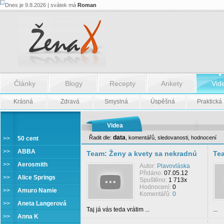
Dnes je 9.8.2026 | svátek má
Roman
Články
Blogy
Recepty
Ankety
Vid
Krásná
Zdravá
Smyslná
Úspěšná
Praktická
Videa
data
Řadit dle:
,
komentářů
,
sledovanosti
,
hodnocení
>>
50 cent
Team
>>
ABBA
Team: Ženy a kvety sa nekradnú
Tea
>>
Aerosmith
Autor:
Plavovláska
Přidáno:
07.05.12
>>
Alice Springs
Spuštěno:
1 713x
Hodnocení:
0
>>
Amuro Namie
Komentářů:
0
>>
Aneta Langerová
Taj já vás teda vrátim ...
...
>>
Anna K