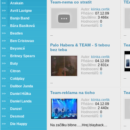
Team-nema co stratit
TE
>>
Arakain
Autor:
kiinka.certik
>>
Avril Lavigne
Přidáno:
07.12.09
Spuštěno:
3 466x
>>
Banjo Band
Hodnocení:
0
Komentářů:
0
>>
Bára Basiková
>>
Beatles
...
...
>>
Ben Cristovao
Palo Habera & TEAM - S tebou
Te
>>
Beyoncé
bez teba
>>
Britney Spears
Autor:
kiinka.certik
Přidáno:
04.12.09
>>
Buty
Spuštěno:
2 831x
Hodnocení:
0
>>
Citron
Komentářů:
0
...
>>
Coldplay
...
>>
Dalibor Janda
Team-reklama na ticho
Tea
>>
Daniel Hůlka
Autor:
kiinka.certik
>>
Daniel Landa
Přidáno:
04.12.09
Spuštěno:
2 440x
>>
Danzel
Hodnocení:
0
Komentářů:
0
>>
Desmod
>>
Die Happy
Na začítku blbne......Hrej blayback....
...