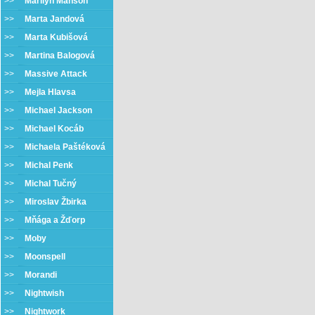
>>
Marilyn Manson
>>
Marta Jandová
>>
Marta Kubišová
>>
Martina Balogová
>>
Massive Attack
>>
Mejla Hlavsa
>>
Michael Jackson
>>
Michael Kocáb
>>
Michaela Paštéková
>>
Michal Penk
>>
Michal Tučný
>>
Miroslav Žbirka
>>
Mňága a Žďorp
>>
Moby
>>
Moonspell
>>
Morandi
>>
Nightwish
>>
Nightwork