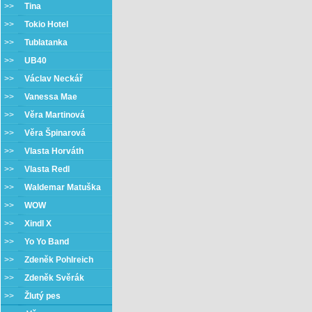
>>
Tina
>>
Tokio Hotel
>>
Tublatanka
>>
UB40
>>
Václav Neckář
>>
Vanessa Mae
>>
Věra Martinová
>>
Věra Špinarová
>>
Vlasta Horváth
>>
Vlasta Redl
>>
Waldemar Matuška
>>
WOW
>>
Xindl X
>>
Yo Yo Band
>>
Zdeněk Pohlreich
>>
Zdeněk Svěrák
>>
Žlutý pes