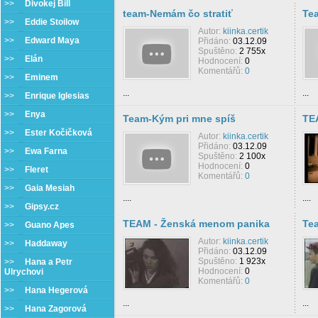
>>
Divokej Bill
team-Nemám čo stratiť
Te
>>
Eddie Stoilow
Autor:
kiinka.certik
>>
Edward Maya
Přidáno:
03.12.09
Spuštěno:
2 755x
>>
Elán
Hodnocení:
0
Komentářů:
0
>>
Eminem
...
...
>>
Enrique Iglesias
>>
Enya
Team-Kým pri mne spíš
TE
>>
Ester Kočičková
Autor:
kiinka.certik
Přidáno:
03.12.09
>>
Ewa Farna
Spuštěno:
2 100x
Hodnocení:
0
>>
Fleret
Komentářů:
0
>>
Gaia Mesiah
....
....
>>
Gipsy.cz
TEAM - Ženská menom panika
Tea
>>
Guano Apes
Autor:
kiinka.certik
>>
Haddaway
Přidáno:
03.12.09
Spuštěno:
1 923x
>>
Hana a Petr
Hodnocení:
0
Ulrychovi
Komentářů:
0
>>
Hana Hegerová
...
...
>>
Hana Zagorová