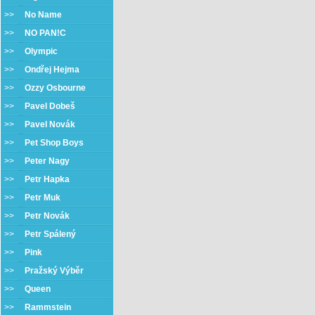
>>
No Name
>>
NO PAN!C
>>
Olympic
>>
Ondřej Hejma
>>
Ozzy Osbourne
>>
Pavel Dobeš
>>
Pavel Novák
>>
Pet Shop Boys
>>
Peter Nagy
>>
Petr Hapka
>>
Petr Muk
>>
Petr Novák
>>
Petr Spálený
>>
Pink
>>
Pražský Výběr
>>
Queen
>>
Rammstein