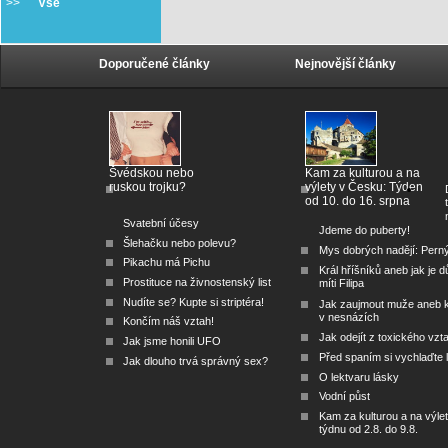
>>
Vše
Doporučené články
Nejnovější články
Švédskou nebo
Kam za kulturou a na
ruskou trojku?
výlety v Česku: Týden
od 10. do 16. srpna
Svatební účesy
Jdeme do puberty!
Šlehačku nebo polevu?
Mys dobrých nadějí: Pern
Pikachu má Pichu
Král hříšníků aneb jak je dů
Prostituce na živnostenský list
míti Filipa
Nudíte se? Kupte si striptéra!
Jak zaujmout muže aneb 
v nesnázích
Končím náš vztah!
Jak odejít z toxického vzt
Jak jsme honili UFO
Před spaním si vychlaďte l
Jak dlouho trvá správný sex?
O lektvaru lásky
Vodní půst
Kam za kulturou a na výlet
týdnu od 2.8. do 9.8.